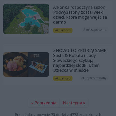
Arkonka rozpoczyna sezon.
Podwyższony został wiek
dzieci, które mogą wejść za
darmo
2 miesiące temu
Aktualności
ZNOWU TO ZROBIĄ! SAME
Sushi & Robata i Lody
Słowackiego szykują
najbardziej słodki Dzień
Dziecka w mieście
art. sponsorowany
Aktualności
« Poprzednia
Następna »
Przeglądasz pozycje
73
do
84
z
4778
znalezionych