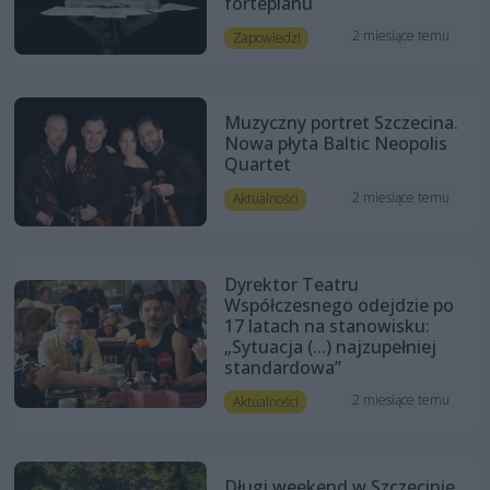
fortepianu
2 miesiące temu
Zapowiedzi
Muzyczny portret Szczecina.
Nowa płyta Baltic Neopolis
Quartet
2 miesiące temu
Aktualności
Dyrektor Teatru
Współczesnego odejdzie po
17 latach na stanowisku:
„Sytuacja (...) najzupełniej
standardowa”
2 miesiące temu
Aktualności
Długi weekend w Szczecinie