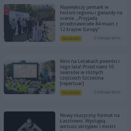
Największy jarmark w
historii regionu i gwiazdy na
scenie. „Przyjadą
przedstawiciele 84 miast z
12 krajów Europy”
2 miesiące temu
Aktualności
Kino na Leżakach powróci i
tego lata! Przed nami 10
seansów w różnych
częściach Szczecina
[repertuar]
2 miesiące temu
Aktualności
Nowy muzyczny format na
Łasztowni. Wystąpią
wirtuoz skrzypiec i mistrz