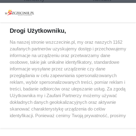
Warsztaty
Regulamin i polityka
prywatności
Spacery i oprowadzania
Reklama
Jarmarki, festyny, pchle
Drogi Użytkowniku,
targi
Redakcja
Wernisaże
Specjalny koncert z okazji
Na naszej stronie wszczecinie.pl, my oraz naszych 1162
20. urodzin portalu
zaufanych partnerów uzyskujemy dostęp i przechowujemy
Więcej
wSzczecinie.pl
informacje na urządzeniu oraz przetwarzamy dane
osobowe, takie jak unikalne identyfikatory, standardowe
Regulamin konkursów
informacje wysyłane przez urządzenie czy dane
śniadaniówka "Hej
przeglądania w celu zapewniania spersonalizowanych
Szczecin! Jest piątek!"
reklam, wybór spersonalizowanych treści, pomiar reklam i
treści, badanie odbiorców oraz ulepszanie usług. Za zgodą
Użytkownika my i Zaufani Partnerzy możemy używać
dokładnych danych geolokalizacyjnych oraz aktywnie
Partnerzy
skanować charakterystykę urządzenia do celów
Praca Szczecin
identyfikacji. Ponieważ cenimy Twoją prywatność, prosimy
o zgodę na korzystanie z tych technologii poprzez
the:protocol
kliknięcie „Akceptuję”. Zgoda jest dobrowolna i zawsze
POZASzczecin.pl
możesz ją zmienić/wycofać klikając przycisk ustawień