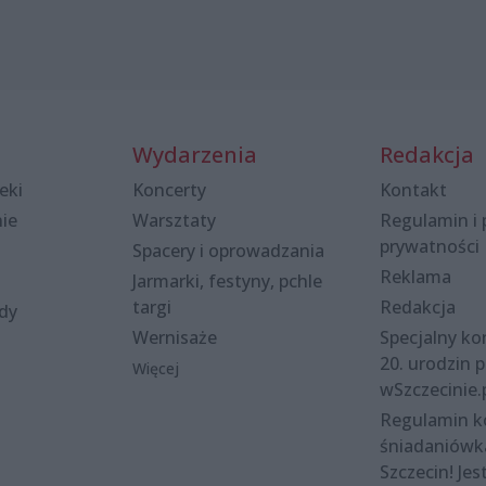
Wydarzenia
Redakcja
eki
Koncerty
Kontakt
nie
Warsztaty
Regulamin i 
prywatności
Spacery i oprowadzania
Reklama
Jarmarki, festyny, pchle
targi
Redakcja
ody
Wernisaże
Specjalny kon
20. urodzin p
Więcej
wSzczecinie.
Regulamin 
śniadaniówk
Szczecin! Jes