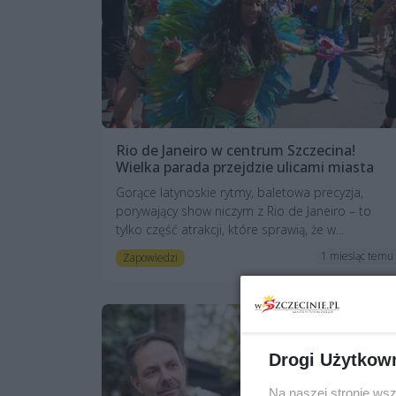
Rio de Janeiro w centrum Szczecina!
Wielka parada przejdzie ulicami miasta
Gorące latynoskie rytmy, baletowa precyzja,
porywający show niczym z Rio de Janeiro – to
tylko część atrakcji, które sprawią, że w...
1 miesiąc temu
Zapowiedzi
Drogi Użytkow
Na naszej stronie ws