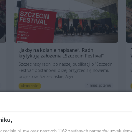
„Jakby na kolanie napisane”. Radni
krytykują założenia „Szczecin Festival”
Szczecińscy radni po naszej publikacji o “Szczecin
Festival” postanowili bliżej przyjrzeć się nowemu
projektowi Szczecińskiej Agen...
1 miesiąc temu
Aktualności
niku,
zczecinie.pl, my oraz naszych 1162 zaufanych partnerów uzyskujemy