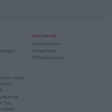
Partnerzy
Praca Szczecin
polityka
the:protocol
POZASzczecin.pl
cert z okazji
ortalu
pl
konkursów
a "Hej
t piątek!"