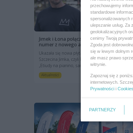
przechowujemy informa
standardowe informac
spersonalizowanych re
ulepszanie usług. Za
geolokalizacyjnych or
Jimek i Łona połączyli siły. Oto szczeciński
cenimy Twoją prywatno
numer z nowego albumu
Zgoda jest dobrowoln
się w lewym dolnym r
Ukazała się nowa płyta pochodzącego ze
ale masz prawo sprzec
Szczecina Jimka, czyli Radzimira Dębskiego. Krąże
witrynie.
„Etiudy na pianino, sampler, orkiestrę...
1 miesiąc temu
Aktualności
Zapoznaj się z poniż
internetowych. Szcze
Prywatności
i
Cookie
PARTNERZY