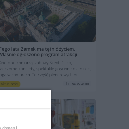
Tego lata Zamek ma tętnić życiem.
Właśnie ogłoszono program atrakcji
Kino pod chmurką, zabawy Silent Disco,
wieczorne koncerty, spektakle gościnne dla dzieci,
joga w chmurach. To część plenerowych pr...
1 miesiąc temu
Aktualności
 dostęp i