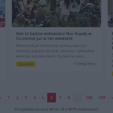
Ależ to będzie widowisko! Noc Kupały w
Szczecinie już w ten weekend
Rekonstrukcje historyczne, pokazy dawnych
rzemiosł, kupalne obrzędy, plecenie i spławianie
wianków, wspólne tańce, muzyka na żywo....
1 miesiąc temu
Zapowiedzi
‹
1
2
3
4
5
6
7
8
...
398
399
›
Przeglądasz pozycje
61
do
72
z
4777
znalezionych