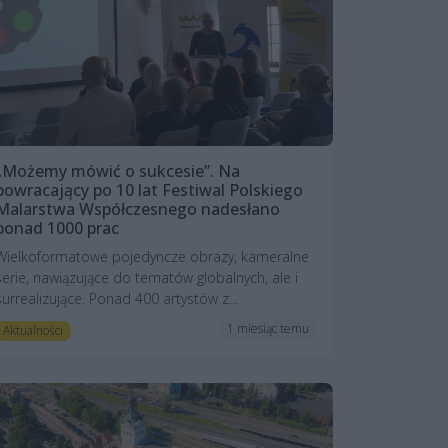
„Możemy mówić o sukcesie”. Na
powracający po 10 lat Festiwal Polskiego
Malarstwa Współczesnego nadesłano
ponad 1000 prac
Wielkoformatowe pojedyncze obrazy, kameralne
serie, nawiązujące do tematów globalnych, ale i
surrealizujące. Ponad 400 artystów z...
1 miesiąc temu
Aktualności