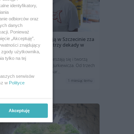
lne identyfikatory,
iania
anie odbiorców oraz
nych danych
kacji. Ponieważ
Jego obrazy wyskakują w Szczecinie zza
ięcie „Akceptuję”.
winkla. Kreda świętuje „trzy dekady w
ywatności znajdujący
branży”
ą zgody użytkownika,
 tylko na tej
Komiks, pop-art i fantasy mieszają się i tworzą
unikalny styl Kredy - Macieja Jurkiewicza. Od trzech
dekad czyni Szczecin dużo bar...
 naszych serwisów
1 miesiąc temu
Aktualności
esz w
Polityce
Akceptuję