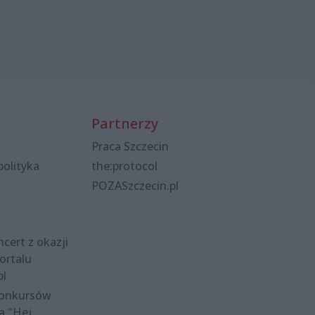
Partnerzy
Praca Szczecin
polityka
the:protocol
POZASzczecin.pl
cert z okazji
ortalu
pl
konkursów
a "Hej