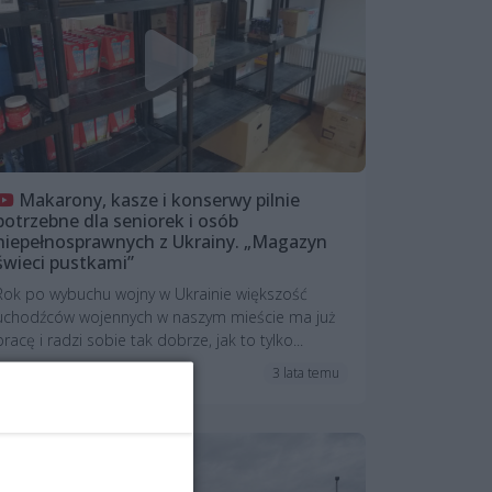
Makarony, kasze i konserwy pilnie
potrzebne dla seniorek i osób
niepełnosprawnych z Ukrainy. „Magazyn
świeci pustkami”
Rok po wybuchu wojny w Ukrainie większość
uchodźców wojennych w naszym mieście ma już
pracę i radzi sobie tak dobrze, jak to tylko...
3 lata temu
Studio wSzczecinie.pl