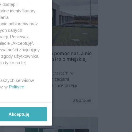
 dostęp i
lne identyfikatory,
iania
anie odbiorców oraz
nych danych
kacji. Ponieważ
ięcie „Akceptuję”.
ywatności znajdujący
„Mieszkańcy proszą o pomoc nas, a nie
ą zgody użytkownika,
schronisko”. Aktywiści ostro o miejskiej
 tylko na tej
opiece nad zwierzętami
Towarzystwo Opieki nad Zwierzętami w
porozumieniu z innymi organizacjami
 naszych serwisów
prozwierzęcymi ze Szczecina chce przejąć
esz w
Polityce
administrację na...
3 lata temu
Studio wSzczecinie.pl
Akceptuję