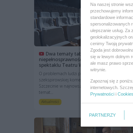
Na naszej stronie ws
przechowujemy informa
standardowe informac
spersonalizowanych re
ulepszanie usług. Za
geolokalizacyjnych or
cenimy Twoją prywatno
Zgoda jest dobrowoln
Dwa tematy tabu: seksualność i
się w lewym dolnym r
niepełnosprawność w najnowszym
ale masz prawo sprzec
spektaklu Teatru Współczesnego
witrynie.
O problemach ludzi przez pryzmat
szekspirowskiej komedii – Teatr Współczesny w
Zapoznaj się z poniż
Szczecinie w najnowszym spektaklu poruszy dwa
internetowych. Szcze
temat...
Prywatności
i
Cookie
3 lata temu
Aktualności
PARTNERZY