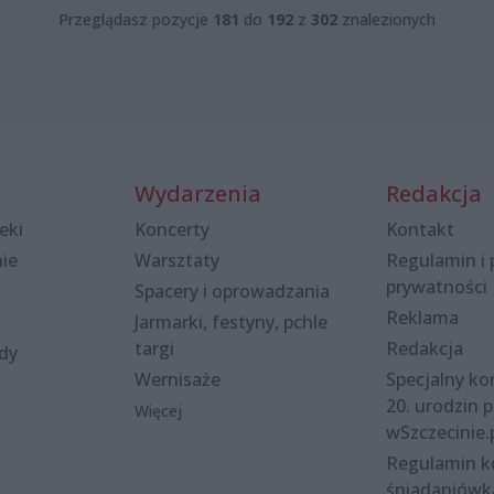
Przeglądasz pozycje
181
do
192
z
302
znalezionych
Wydarzenia
Redakcja
eki
Koncerty
Kontakt
nie
Warsztaty
Regulamin i 
prywatności
Spacery i oprowadzania
Reklama
Jarmarki, festyny, pchle
targi
Redakcja
ody
Wernisaże
Specjalny kon
20. urodzin p
Więcej
wSzczecinie.
Regulamin 
śniadaniówk