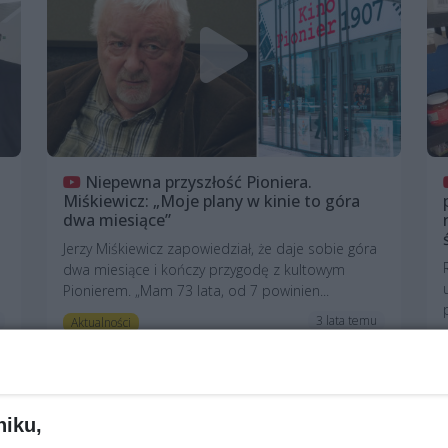
Niepewna przyszłość Pioniera.
Miśkiewicz: „Moje plany w kinie to góra
dwa miesiące”
Jerzy Miśkiewicz zapowiedział, że daje sobie góra
dwa miesiące i kończy przygodę z kultowym
Pionierem. „Mam 73 lata, od 7 powinien...
3 lata temu
Aktualności
niku,