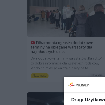
Filharmonia ogłosiła dodatkowe
terminy na oblegane warsztaty dla
najmłodszych dzieci
Dwa dodatkowe terminy warsztatów „Raniutto” –
to dobra informacja dla wszystkich rodziców,
którzy co miesiąc walczą o bilety na te...
3 lata temu
Aktualności
Drogi Użytkow