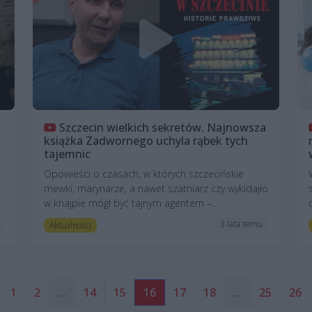
Szczecin wielkich sekretów. Najnowsza
książka Zadwornego uchyla rąbek tych
tajemnic
Opowieści o czasach, w których szczecińskie
mewki, marynarze, a nawet szatniarz czy wykidajło
w knajpie mógł być tajnym agentem –...
3 lata temu
Aktualności
1
2
...
14
15
16
17
18
...
25
26