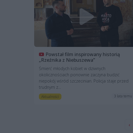
Powstał film inspirowany historią
„Rzeźnika z Niebuszewa”
Śmierć młodych kobiet w dziwnych
okolicznościach ponownie zaczyna budzić
niepokój wśród szczecinian. Policja staje przed
trudnym z...
3 lata temu
Aktualności
‹