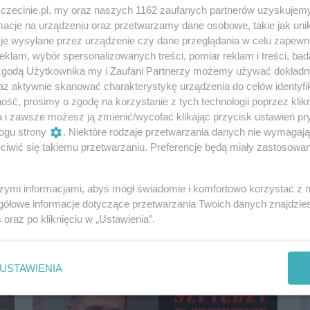
zczecinie.pl, my oraz naszych 1162 zaufanych partnerów uzyskujemy
cje na urządzeniu oraz przetwarzamy dane osobowe, takie jak unika
je wysyłane przez urządzenie czy dane przeglądania w celu zapewn
klam, wybór spersonalizowanych treści, pomiar reklam i treści, bad
 zgodą Użytkownika my i Zaufani Partnerzy możemy używać dokład
az aktywnie skanować charakterystykę urządzenia do celów identyfi
ść, prosimy o zgodę na korzystanie z tych technologii poprzez klikn
a i zawsze możesz ją zmienić/wycofać klikając przycisk ustawień pr
„Kondensacja pary wodnej” przyczyną
ogu strony
. Niektóre rodzaje przetwarzania danych nie wymagaj
kałuż w Teatrze Letnim. Radny: „Nie wiem
iwić się takiemu przetwarzaniu. Preferencje będą miały zastosowania
do końca, co się stało”
Dach w Teatrze Letnim nie przecieka –
zdementowała stanowczo Szczecińska Agencja
szymi informacjami, abyś mógł świadomie i komfortowo korzystać z
Artystyczna. Dochodzi tam jednak do
gółowe informacje dotyczące przetwarzania Twoich danych znajdzi
„kondensacji...
s
oraz po kliknięciu w „Ustawienia”.
3 lata temu
Studio wSzczecinie.pl
USTAWIENIA