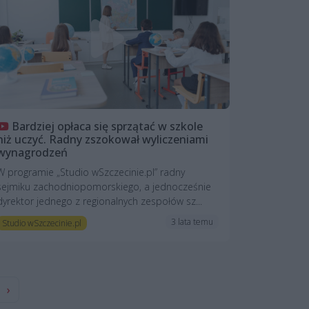
Bardziej opłaca się sprzątać w szkole
niż uczyć. Radny zszokował wyliczeniami
wynagrodzeń
W programie „Studio wSzczecinie.pl” radny
sejmiku zachodniopomorskiego, a jednocześnie
dyrektor jednego z regionalnych zespołów sz...
3 lata temu
Studio wSzczecinie.pl
›