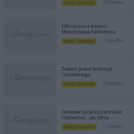
17 lat temu
Relacje i fotorelacje
100 rocznica śmierci
Mieczysława Karłowicza
17 lat temu
Relacje i fotorelacje
Zobacz prace Andrzeja
Ciesielskiego
17 lat temu
Relacje i fotorelacje
Filmowe życie szczecińskie
rozkwitnie... po zimie
17 lat temu
Relacje i fotorelacje