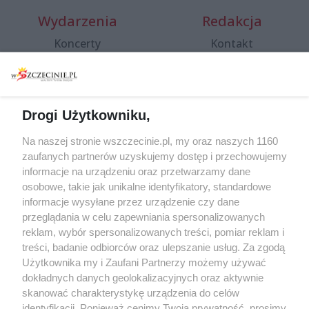
Wydarzenia
Redakcja
Koncerty
Kontakt
Warsztaty
Regulamin i polityka
prywatności
Spacery i oprowadzania
Reklama
Jarmarki, festyny, pchle
Drogi Użytkowniku,
targi
Redakcja
Wernisaże
Specjalny koncert z okazji
Na naszej stronie wszczecinie.pl, my oraz naszych 1160
20. urodzin portalu
zaufanych partnerów uzyskujemy dostęp i przechowujemy
Więcej
wSzczecinie.pl
informacje na urządzeniu oraz przetwarzamy dane
osobowe, takie jak unikalne identyfikatory, standardowe
Regulamin konkursów
informacje wysyłane przez urządzenie czy dane
śniadaniówka "Hej
przeglądania w celu zapewniania spersonalizowanych
Szczecin! Jest piątek!"
reklam, wybór spersonalizowanych treści, pomiar reklam i
treści, badanie odbiorców oraz ulepszanie usług. Za zgodą
Użytkownika my i Zaufani Partnerzy możemy używać
dokładnych danych geolokalizacyjnych oraz aktywnie
Partnerzy
skanować charakterystykę urządzenia do celów
Praca Szczecin
identyfikacji. Ponieważ cenimy Twoją prywatność, prosimy