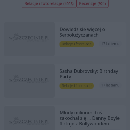
Relacje i fotorelacje
Recenzje
(4028)
(921)
Dowiedz się więcej o
Serbołużyczanach
17 lat temu
Relacje i fotorelacje
Sasha Dubrovsky: Birthday
Party
17 lat temu
Relacje i fotorelacje
Młody milioner dziś
zakochał się ... Danny Boyle
flirtuje z Bollywoodem