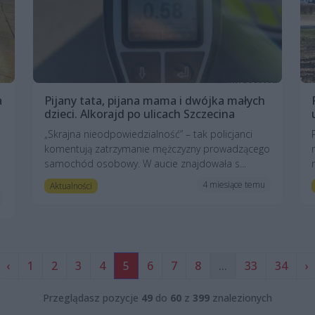
a
Pijany tata, pijana mama i dwójka małych
dzieci. Alkorajd po ulicach Szczecina
„Skrajna nieodpowiedzialność” – tak policjanci
komentują zatrzymanie mężczyzny prowadzącego
samochód osobowy. W aucie znajdowała s...
4 miesiące temu
Aktualności
‹
1
2
3
4
5
6
7
8
...
33
34
›
Przeglądasz pozycje
49
do
60
z
399
znalezionych