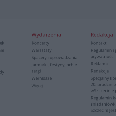
Wydarzenia
Redakcja
eki
Koncerty
Kontakt
nie
Warsztaty
Regulamin i 
prywatności
Spacery i oprowadzania
Reklama
Jarmarki, festyny, pchle
targi
Redakcja
ody
Wernisaże
Specjalny kon
20. urodzin p
Więcej
wSzczecinie.
Regulamin 
śniadaniówk
Szczecin! Jes