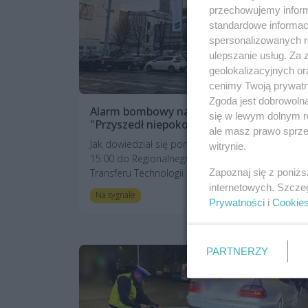
przechowujemy informa
standardowe informac
spersonalizowanych re
ulepszanie usług. Za
geolokalizacyjnych or
cenimy Twoją prywatno
Zgoda jest dobrowoln
Alarm bombowy na Jagiellońskiej.
się w lewym dolnym r
"Przyszedł niepokojący mail"
ale masz prawo sprzec
Jak dowiedział się portal wSzczecinie.pl około
witrynie.
15:00 do Regionalnego Centrum Innowacji i
Zapoznaj się z poniż
Transferu Technologii dotarł mail zinterp...
internetowych. Szcze
4 miesiące temu
Na sygnale
Prywatności
i
Cookie
PARTNERZY