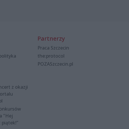
Partnerzy
Praca Szczecin
polityka
the:protocol
POZASzczecin.pl
cert z okazji
ortalu
pl
konkursów
a "Hej
t piątek!"