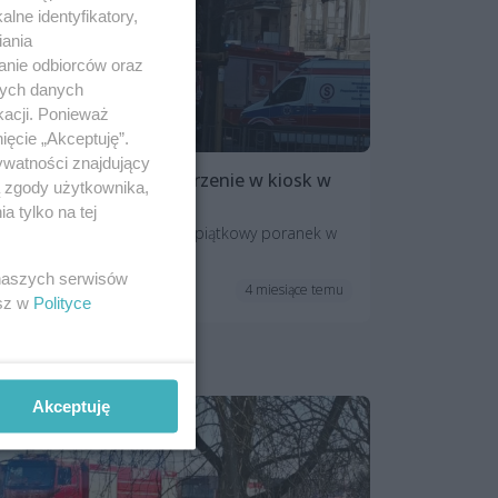
lne identyfikatory,
iania
anie odbiorców oraz
nych danych
kacji. Ponieważ
ięcie „Akceptuję”.
ywatności znajdujący
Potrącenie pieszej i uderzenie w kiosk w
ą zgody użytkownika,
Alei Piastów
 tylko na tej
Niebezpieczne zdarzenie w piątkowy poranek w
Alei Piastów.
 naszych serwisów
4 miesiące temu
Na sygnale
esz w
Polityce
Akceptuję