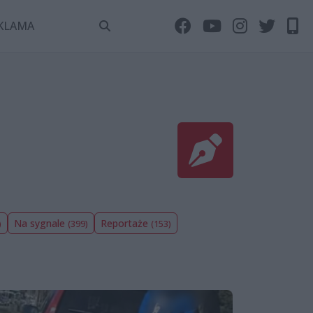
KLAMA
Na sygnale
Reportaże
)
(399)
(153)