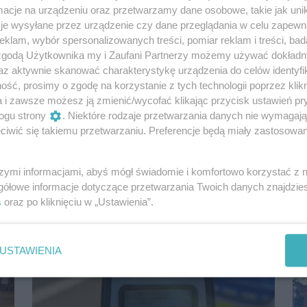
cje na urządzeniu oraz przetwarzamy dane osobowe, takie jak unika
je wysyłane przez urządzenie czy dane przeglądania w celu zapewn
klam, wybór spersonalizowanych treści, pomiar reklam i treści, bad
 zgodą Użytkownika my i Zaufani Partnerzy możemy używać dokład
az aktywnie skanować charakterystykę urządzenia do celów identyfi
ść, prosimy o zgodę na korzystanie z tych technologii poprzez klikn
a i zawsze możesz ją zmienić/wycofać klikając przycisk ustawień pr
Zapaliła się firanka w mieszkaniu przy
ogu strony
. Niektóre rodzaje przetwarzania danych nie wymagaj
Szafera. Mieszkańcy: „Straż pożarna nie
iwić się takiemu przetwarzaniu. Preferencje będą miały zastosowania
mogła podjechać”
Do zdarzenia doszło w piątek. Niewielki pożar
wybuchł w mieszkaniu w bloku przy ulicy Szafera
szymi informacjami, abyś mógł świadomie i komfortowo korzystać z
128. W poście, który pojawił się na...
gółowe informacje dotyczące przetwarzania Twoich danych znajdzi
s
oraz po kliknięciu w „Ustawienia”.
4 miesiące temu
Na sygnale
USTAWIENIA