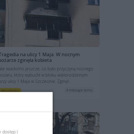
Tragedia na ulicy 1 Maja. W nocnym
pożarze zginęła kobieta
Nie wiadomo jeszcze, co było przyczyną nocnego
pożaru, który wybuchł w bloku wielorodzinnym
przy ulicy 1 Maja w Szczecinie. Zginęł...
4 miesiące temu
Aktualności
 dostęp i