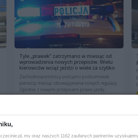
Tyle „prawek” zatrzymano w miesiąc od
wprowadzenia nowych przepisów. Wielu
kierowców wciąż jeździ o wiele za szybko
Zachodniopomorscy policjanci podsumowali
pierwszy miesiąc obowiązywania nowych regulacji.
Zgodnie z nowymi przepisami prawo jazdy...
3 miesiące temu
Na sygnale
niku,
zczecinie.pl, my oraz naszych 1162 zaufanych partnerów uzyskujemy