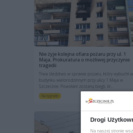
Nie żyje kolejna ofiara pożaru przy ul. 1
Maja. Prokuratura o możliwej przyczynie
tragedii
Trwa śledztwo w sprawie pożaru, który wybuchł w
budynku wielorodzinnym przy ulicy 1 Maja w
Szczecinie. Powołani zostaną biegli, kt...
3 miesiące temu
Na sygnale
Drogi Użytkow
Na naszej stronie ws