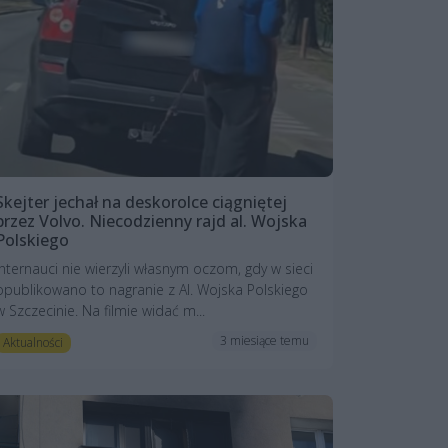
Skejter jechał na deskorolce ciągniętej
przez Volvo. Niecodzienny rajd al. Wojska
Polskiego
Internauci nie wierzyli własnym oczom, gdy w sieci
opublikowano to nagranie z Al. Wojska Polskiego
w Szczecinie. Na filmie widać m...
3 miesiące temu
Aktualności