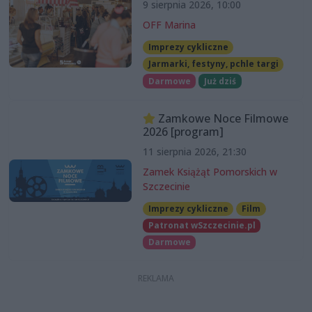
9 sierpnia 2026, 10:00
OFF Marina
Imprezy cykliczne
Jarmarki, festyny, pchle targi
Darmowe
Już dziś
Zamkowe Noce Filmowe
2026 [program]
11 sierpnia 2026, 21:30
Zamek Książąt Pomorskich w
Szczecinie
Imprezy cykliczne
Film
Patronat wSzczecinie.pl
Darmowe