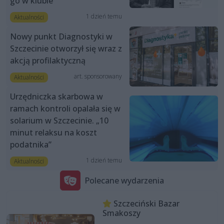
go w klubie
1 dzień temu
Aktualności
Nowy punkt Diagnostyki w
Szczecinie otworzył się wraz z
akcją profilaktyczną
art. sponsorowany
Aktualności
Urzędniczka skarbowa w
ramach kontroli opalała się w
solarium w Szczecinie. „10
minut relaksu na koszt
podatnika”
1 dzień temu
Aktualności
Polecane wydarzenia
Szczeciński Bazar
Smakoszy