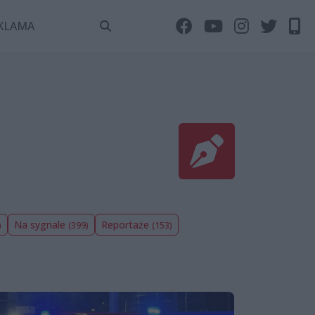
KLAMA
Na sygnale
Reportaże
)
(399)
(153)