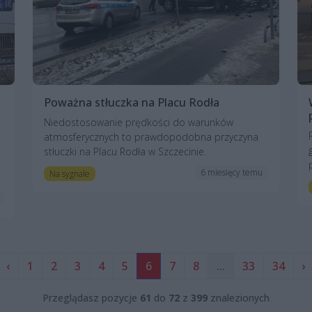
Poważna stłuczka na Placu Rodła
Niedostosowanie prędkości do warunków
atmosferycznych to prawdopodobna przyczyna
stłuczki na Placu Rodła w Szczecinie.
6 miesięcy temu
Na sygnale
‹
1
2
3
4
5
6
7
8
...
33
34
›
Przeglądasz pozycje
61
do
72
z
399
znalezionych