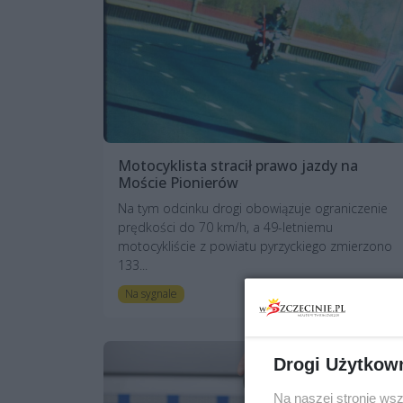
Motocyklista stracił prawo jazdy na
Moście Pionierów
Na tym odcinku drogi obowiązuje ograniczenie
prędkości do 70 km/h, a 49-letniemu
motocykliście z powiatu pyrzyckiego zmierzono
133...
5 miesięcy temu
Na sygnale
Drogi Użytkow
Na naszej stronie ws