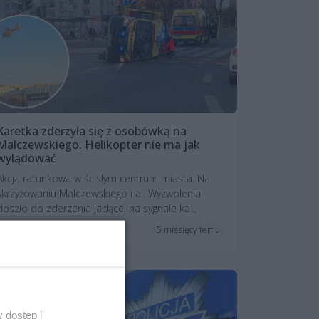
Karetka zderzyła się z osobówką na
Malczewskiego. Helikopter nie ma jak
wylądować
Akcja ratunkowa w ścisłym centrum miasta. Na
skrzyżowaniu Malczewskiego i al. Wyzwolenia
doszło do zderzenia jadącej na sygnale ka...
5 miesięcy temu
Aktualizacja
Aktualności
 dostęp i