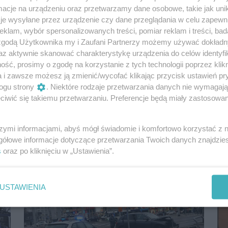
cje na urządzeniu oraz przetwarzamy dane osobowe, takie jak unika
je wysyłane przez urządzenie czy dane przeglądania w celu zapewn
klam, wybór spersonalizowanych treści, pomiar reklam i treści, bad
 zgodą Użytkownika my i Zaufani Partnerzy możemy używać dokład
az aktywnie skanować charakterystykę urządzenia do celów identyfi
ść, prosimy o zgodę na korzystanie z tych technologii poprzez klikn
a i zawsze możesz ją zmienić/wycofać klikając przycisk ustawień pr
Przyczepa z koparką wbiła się w aptekę na
ogu strony
. Niektóre rodzaje przetwarzania danych nie wymagaj
Rayskiego
iwić się takiemu przetwarzaniu. Preferencje będą miały zastosowania
Sytuacja wyglądała bardzo niebezpiecznie, ale na
szczęście nikomu nic się nie stało.
szymi informacjami, abyś mógł świadomie i komfortowo korzystać z
5 miesięcy temu
Aktualizacja
Aktualności
gółowe informacje dotyczące przetwarzania Twoich danych znajdzi
s
oraz po kliknięciu w „Ustawienia”.
USTAWIENIA