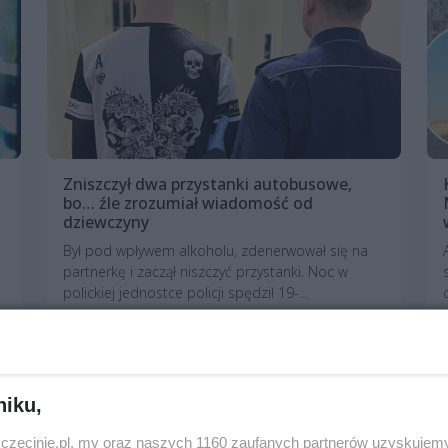
Zniszczył dwa przystanki autobusowe,
bo… źle zrozumiał wiadomość od
dziewczyny
Był pod wpływem alkoholu, zdenerwował się na
partnerkę i zaczął niszczyć przystanki. Noc w
polickiej jednostce policji spędził 19-...
5 miesięcy temu
Aktualności
niku,
zczecinie.pl, my oraz naszych 1160 zaufanych partnerów uzyskujemy