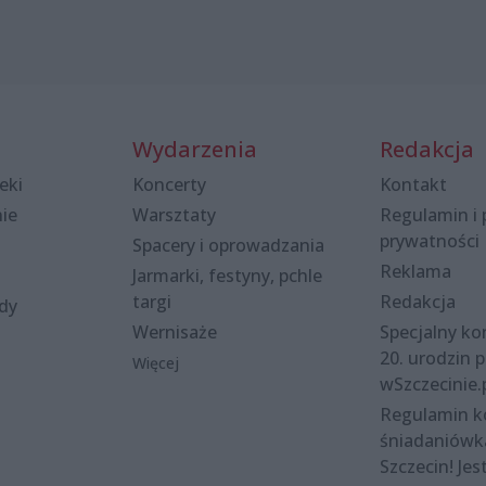
Wydarzenia
Redakcja
eki
Koncerty
Kontakt
nie
Warsztaty
Regulamin i 
prywatności
Spacery i oprowadzania
Reklama
Jarmarki, festyny, pchle
targi
Redakcja
ody
Wernisaże
Specjalny kon
20. urodzin p
Więcej
wSzczecinie.
Regulamin 
śniadaniówk
Szczecin! Jes