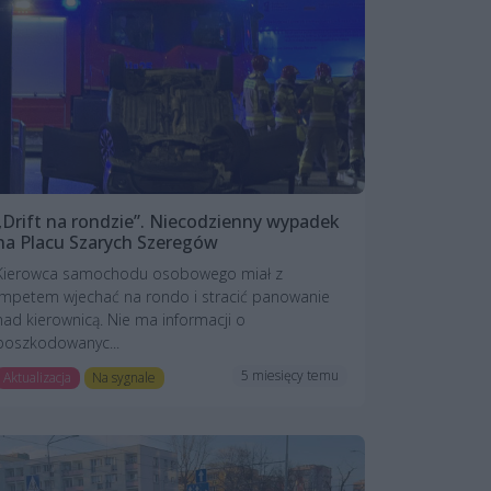
„Drift na rondzie”. Niecodzienny wypadek
na Placu Szarych Szeregów
Kierowca samochodu osobowego miał z
impetem wjechać na rondo i stracić panowanie
nad kierownicą. Nie ma informacji o
poszkodowanyc...
5 miesięcy temu
Aktualizacja
Na sygnale