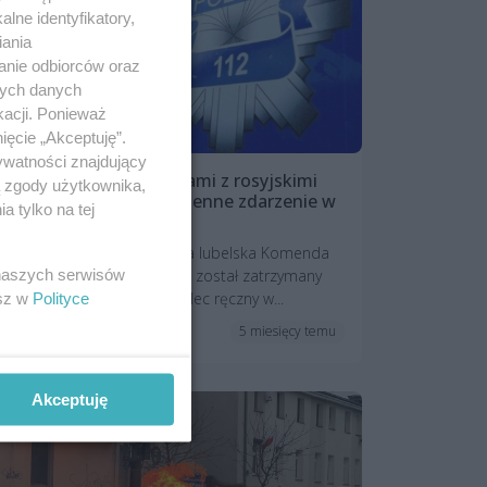
lne identyfikatory,
iania
anie odbiorców oraz
nych danych
kacji. Ponieważ
ięcie „Akceptuję”.
ywatności znajdujący
25-latek między wagonami z rosyjskimi
ą zgody użytkownika,
dokumentami. Niecodzienne zdarzenie w
 tylko na tej
pociągu ze Szczecina
O incydencie poinformowała lubelska Komenda
 naszych serwisów
Wojewódzka Policji. 25-latek został zatrzymany
po tym, jak uruchomił hamulec ręczny w...
esz w
Polityce
5 miesięcy temu
Aktualności
Akceptuję