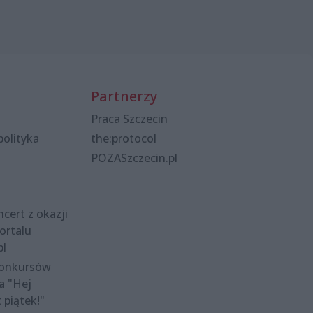
Partnerzy
Praca Szczecin
polityka
the:protocol
POZASzczecin.pl
cert z okazji
ortalu
pl
konkursów
a "Hej
t piątek!"