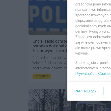
przechowujemy informa
standardowe informac
spersonalizowanych re
ulepszanie usług. Za
geolokalizacyjnych or
cenimy Twoją prywatno
Zgoda jest dobrowoln
Chciał zabić ochroniarza, a po ucieczce z
się w lewym dolnym r
ośrodka dokonał dwóch rozbojów. Yehor
ale masz prawo sprzec
S. z nowymi zarzutami
witrynie.
Rośnie lista zarzutów dla zaledwie 18-letniego
Zapoznaj się z poniż
Yehora S. Ukrainiec w czerwcu 2024 roku
zaatakował nożem ochroniarza w szczecińskie...
internetowych. Szcze
Prywatności
i
Cookie
5 miesięcy temu
Na sygnale
PARTNERZY