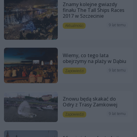
Znamy kolejne gwiazdy
finału The Tall Ships Races
2017 w Szczecinie
9 lat temu
Aktualności
Wiemy, co tego lata
obejrzymy na plaży w Dąbiu
9 lat temu
Zapowiedzi
Znowu będą skakać do
Odry z Trasy Zamkowej
9 lat temu
Zapowiedzi