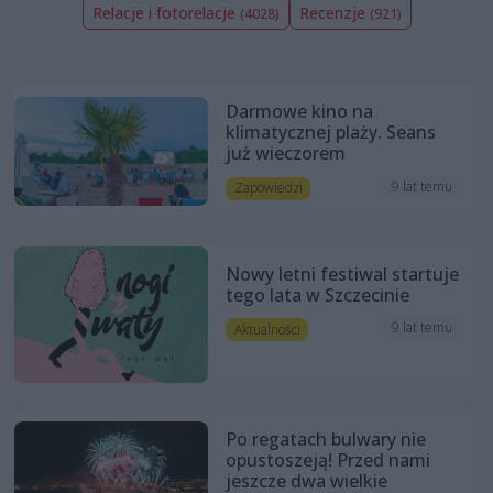
Relacje i fotorelacje
Recenzje
(4028)
(921)
Darmowe kino na
klimatycznej plaży. Seans
już wieczorem
9 lat temu
Zapowiedzi
Nowy letni festiwal startuje
tego lata w Szczecinie
9 lat temu
Aktualności
Po regatach bulwary nie
opustoszeją! Przed nami
jeszcze dwa wielkie