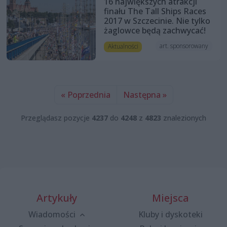
16 największych atrakcji
finału The Tall Ships Races
2017 w Szczecinie. Nie tylko
żaglowce będą zachwycać!
art. sponsorowany
Aktualności
« Poprzednia
Następna »
Przeglądasz pozycje
4237
do
4248
z
4823
znalezionych
Artykuły
Miejsca
Wiadomości
Kluby i dyskoteki