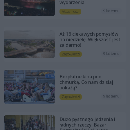
wydarzenia
9 lat temu
Aktualności
Aż 16 ciekawych pomysłów
na niedzielę. Większość jest
za darmo!
9 lat temu
Zapowiedzi
Bezpłatne kina pod
chmurką. Co nam dzisiaj
pokażą?
9 lat temu
Zapowiedzi
Dużo pysznego jedzenia i
ładnych rzeczy. Bazar