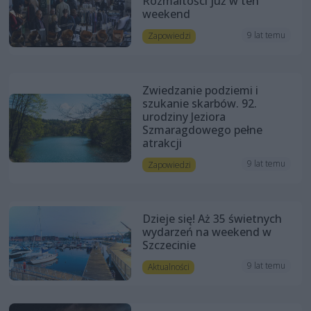
Rozmaitości już w ten
weekend
9 lat temu
Zapowiedzi
Zwiedzanie podziemi i
szukanie skarbów. 92.
urodziny Jeziora
Szmaragdowego pełne
atrakcji
9 lat temu
Zapowiedzi
Dzieje się! Aż 35 świetnych
wydarzeń na weekend w
Szczecinie
9 lat temu
Aktualności