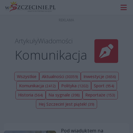
Artykuły
Wiadomości
Komunikacja
Wszystkie
Aktualności
Inwestycje
(30359)
(3656)
Komunikacja
Polityka
Sport
(2412)
(1202)
(954)
Historia
Na sygnale
Reportaże
(564)
(398)
(153)
Hej Szczecin! Jest piątek!
(39)
Pod wiaduktem na