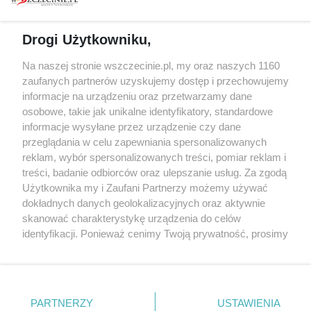
prywatności
Spacery i oprowadzania
Reklama
Jarmarki, festyny, pchle
Drogi Użytkowniku,
targi
Redakcja
Wernisaże
Specjalny koncert z okazji
Na naszej stronie wszczecinie.pl, my oraz naszych 1160
20. urodzin portalu
zaufanych partnerów uzyskujemy dostęp i przechowujemy
Więcej
wSzczecinie.pl
informacje na urządzeniu oraz przetwarzamy dane
osobowe, takie jak unikalne identyfikatory, standardowe
Regulamin konkursów
informacje wysyłane przez urządzenie czy dane
śniadaniówka "Hej
przeglądania w celu zapewniania spersonalizowanych
Szczecin! Jest piątek!"
reklam, wybór spersonalizowanych treści, pomiar reklam i
treści, badanie odbiorców oraz ulepszanie usług. Za zgodą
Użytkownika my i Zaufani Partnerzy możemy używać
dokładnych danych geolokalizacyjnych oraz aktywnie
Partnerzy
skanować charakterystykę urządzenia do celów
Praca Szczecin
identyfikacji. Ponieważ cenimy Twoją prywatność, prosimy
o zgodę na korzystanie z tych technologii poprzez
the:protocol
kliknięcie „Akceptuję”. Zgoda jest dobrowolna i zawsze
POZASzczecin.pl
możesz ją zmienić/wycofać klikając przycisk ustawień
prywatności znajdujący się w lewym dolnym rogu strony
PARTNERZY
USTAWIENIA
. Niektóre rodzaje przetwarzania danych nie wymagają