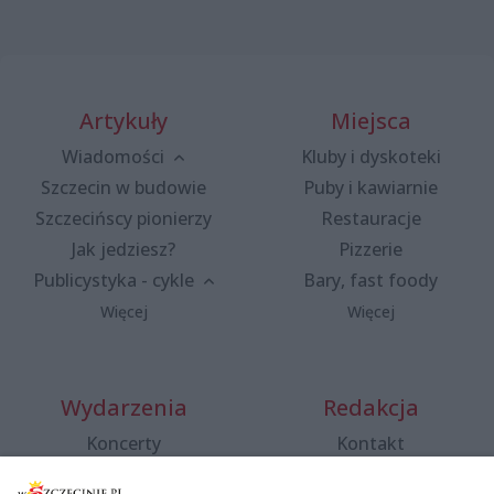
Artykuły
Miejsca
Wiadomości
Kluby i dyskoteki
Szczecin w budowie
Puby i kawiarnie
Szczecińscy pionierzy
Restauracje
Jak jedziesz?
Pizzerie
Publicystyka - cykle
Bary, fast foody
Więcej
Więcej
Wydarzenia
Redakcja
Koncerty
Kontakt
Warsztaty
Regulamin i polityka