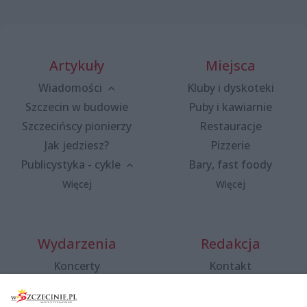
Artykuły
Miejsca
Wiadomości
Kluby i dyskoteki
Szczecin w budowie
Puby i kawiarnie
Szczecińscy pionierzy
Restauracje
Jak jedziesz?
Pizzerie
Publicystyka - cykle
Bary, fast foody
Więcej
Więcej
Wydarzenia
Redakcja
Koncerty
Kontakt
Warsztaty
Regulamin i polityka
prywatności
Spacery i oprowadzania