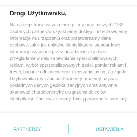
Reklama
Jarmarki, festyny, pchle
Drogi Użytkowniku,
targi
Redakcja
Wernisaże
Specjalny koncert z okazji
Na naszej stronie wszczecinie.pl, my oraz naszych 1162
20. urodzin portalu
zaufanych partnerów uzyskujemy dostęp i przechowujemy
Więcej
wSzczecinie.pl
informacje na urządzeniu oraz przetwarzamy dane
osobowe, takie jak unikalne identyfikatory, standardowe
Regulamin konkursów
informacje wysyłane przez urządzenie czy dane
śniadaniówka "Hej
przeglądania w celu zapewniania spersonalizowanych
Szczecin! Jest piątek!"
reklam, wybór spersonalizowanych treści, pomiar reklam i
treści, badanie odbiorców oraz ulepszanie usług. Za zgodą
Użytkownika my i Zaufani Partnerzy możemy używać
dokładnych danych geolokalizacyjnych oraz aktywnie
Partnerzy
skanować charakterystykę urządzenia do celów
Praca Szczecin
identyfikacji. Ponieważ cenimy Twoją prywatność, prosimy
o zgodę na korzystanie z tych technologii poprzez
the:protocol
kliknięcie „Akceptuję”. Zgoda jest dobrowolna i zawsze
POZASzczecin.pl
możesz ją zmienić/wycofać klikając przycisk ustawień
prywatności znajdujący się w lewym dolnym rogu strony
PARTNERZY
USTAWIENIA
. Niektóre rodzaje przetwarzania danych nie wymagają