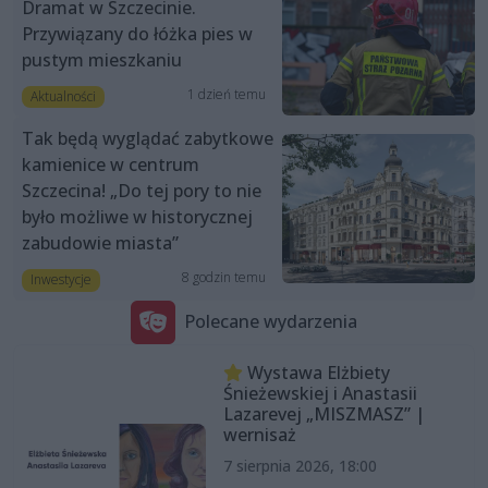
Dramat w Szczecinie.
Przywiązany do łóżka pies w
pustym mieszkaniu
1 dzień temu
Aktualności
Tak będą wyglądać zabytkowe
kamienice w centrum
Szczecina! „Do tej pory to nie
było możliwe w historycznej
zabudowie miasta”
8 godzin temu
Inwestycje
Polecane wydarzenia
Wystawa Elżbiety
Śnieżewskiej i Anastasii
Lazarevej „MISZMASZ” |
wernisaż
7 sierpnia 2026, 18:00