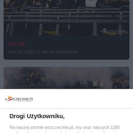
[20/74]
AUTOR ZDJĘCIA: Antoni Niedźwiecki
Drogi Użytkowniku,
Na naszej stronie wszczecinie.pl, my oraz naszych 1160