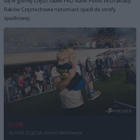
się w górnej części tabeli PKO Bank Polski Ekstraklasy.
Raków Częstochowa natomiast spadł do strefy
spadkowej.
[1/74]
AUTOR ZDJĘCIA: Antoni Niedźwiecki