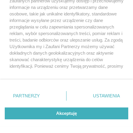
zaufanych partnerów uzyskujemy dostęp i przechowujemy
informacje na urządzeniu oraz przetwarzamy dane
osobowe, takie jak unikalne identyfikatory, standardowe
informacje wysyłane przez urządzenie czy dane
[21/74]
przeglądania w celu zapewniania spersonalizowanych
reklam, wybór spersonalizowanych treści, pomiar reklam i
AUTOR ZDJĘCIA: Antoni Niedźwiecki
treści, badanie odbiorców oraz ulepszanie usług. Za zgodą
Użytkownika my i Zaufani Partnerzy możemy używać
dokładnych danych geolokalizacyjnych oraz aktywnie
skanować charakterystykę urządzenia do celów
identyfikacji. Ponieważ cenimy Twoją prywatność, prosimy
o zgodę na korzystanie z tych technologii poprzez
kliknięcie „Akceptuję”. Zgoda jest dobrowolna i zawsze
możesz ją zmienić/wycofać klikając przycisk ustawień
prywatności znajdujący się w lewym dolnym rogu strony
PARTNERZY
USTAWIENIA
. Niektóre rodzaje przetwarzania danych nie wymagają
zgody użytkownika, ale masz prawo sprzeciwić się
takiemu przetwarzaniu. Preferencje będą miały
Akceptuję
zastosowania tylko na tej witrynie.
Zapoznaj się z poniższymi informacjami, abyś mógł