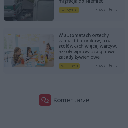
migracja do Niemiec”
7 godzin temu
Na sygnale
W automatach orzechy
zamiast batoników, a na
stołówkach więcej warzyw.
Szkoły wprowadzają nowe
zasady żywieniowe
7 godzin temu
Aktualności
Komentarze