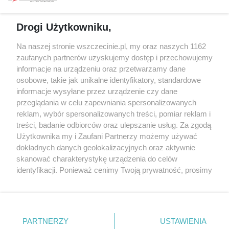
prywatności
Spacery i oprowadzania
Reklama
Jarmarki, festyny, pchle
Drogi Użytkowniku,
targi
Redakcja
Wernisaże
Specjalny koncert z okazji
Na naszej stronie wszczecinie.pl, my oraz naszych 1162
20. urodzin portalu
zaufanych partnerów uzyskujemy dostęp i przechowujemy
Więcej
wSzczecinie.pl
informacje na urządzeniu oraz przetwarzamy dane
osobowe, takie jak unikalne identyfikatory, standardowe
Regulamin konkursów
informacje wysyłane przez urządzenie czy dane
śniadaniówka "Hej
przeglądania w celu zapewniania spersonalizowanych
Szczecin! Jest piątek!"
reklam, wybór spersonalizowanych treści, pomiar reklam i
treści, badanie odbiorców oraz ulepszanie usług. Za zgodą
Użytkownika my i Zaufani Partnerzy możemy używać
dokładnych danych geolokalizacyjnych oraz aktywnie
Partnerzy
skanować charakterystykę urządzenia do celów
Praca Szczecin
identyfikacji. Ponieważ cenimy Twoją prywatność, prosimy
o zgodę na korzystanie z tych technologii poprzez
the:protocol
kliknięcie „Akceptuję”. Zgoda jest dobrowolna i zawsze
POZASzczecin.pl
możesz ją zmienić/wycofać klikając przycisk ustawień
prywatności znajdujący się w lewym dolnym rogu strony
PARTNERZY
USTAWIENIA
. Niektóre rodzaje przetwarzania danych nie wymagają