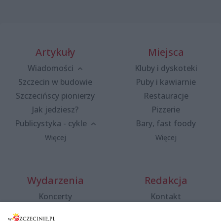
Artykuły
Miejsca
Wiadomości
Kluby i dyskoteki
Szczecin w budowie
Puby i kawiarnie
Szczecińscy pionierzy
Restauracje
Jak jedziesz?
Pizzerie
Publicystyka - cykle
Bary, fast foody
Więcej
Więcej
Wydarzenia
Redakcja
Koncerty
Kontakt
Warsztaty
Regulamin i polityka