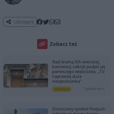
Udostępnij
Zobacz też
Nad bramą XIX-wiecznej
kamienicy odkryli podpis jej
pierwszego właściciela. „To
naprawdę duża
niespodzianka”
1 godzina temu
Aktualności
Zniszczony symbol Podjuch
odzyskuje dawną formę.