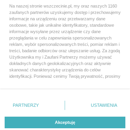
Na naszej stronie wszczecinie.pl, my oraz naszych 1160
Niezwykła dwunastka. Oni
zaufanych partnerów uzyskujemy dostęp i przechowujemy
ukończyli szczecińskiego
informacje na urządzeniu oraz przetwarzamy dane
Pobożniaka
osobowe, takie jak unikalne identyfikatory, standardowe
informacje wysyłane przez urządzenie czy dane
1 dzień temu
Aktualności
przeglądania w celu zapewniania spersonalizowanych
To śródmiejska ulica, która
reklam, wybór spersonalizowanych treści, pomiar reklam i
ma „ogromny potencjał”.
treści, badanie odbiorców oraz ulepszanie usług. Za zgodą
„Pomimo tego, że jest
Użytkownika my i Zaufani Partnerzy możemy używać
dokładnych danych geolokalizacyjnych oraz aktywnie
ściekiem komunikacyjnym”
skanować charakterystykę urządzenia do celów
1 dzień temu
Aktualności
identyfikacji. Ponieważ cenimy Twoją prywatność, prosimy
o zgodę na korzystanie z tych technologii poprzez
Zamykają m.in. Jana z Kolna i
kliknięcie „Akceptuję”. Zgoda jest dobrowolna i zawsze
wjazd na Trasę Zamkową.
możesz ją zmienić/wycofać klikając przycisk ustawień
Wielki wyścig jutro na ulicach
prywatności znajdujący się w lewym dolnym rogu strony
PARTNERZY
USTAWIENIA
Szczecina
. Niektóre rodzaje przetwarzania danych nie wymagają
zgody użytkownika, ale masz prawo sprzeciwić się
2 dni temu
Aktualności
takiemu przetwarzaniu. Preferencje będą miały
Akceptuję
Polecane wydarzenia
zastosowania tylko na tej witrynie.