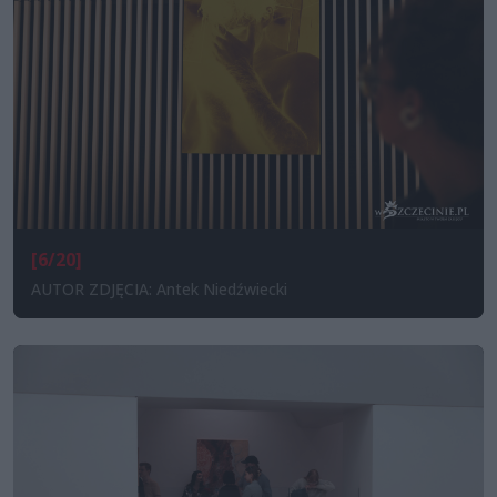
[6/20]
AUTOR ZDJĘCIA: Antek Niedźwiecki