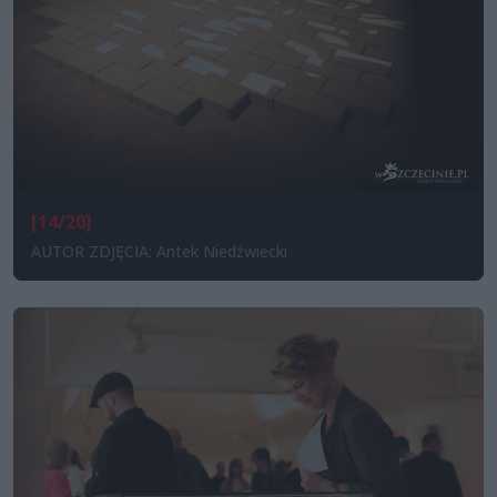
[14/20]
AUTOR ZDJĘCIA: Antek Niedźwiecki