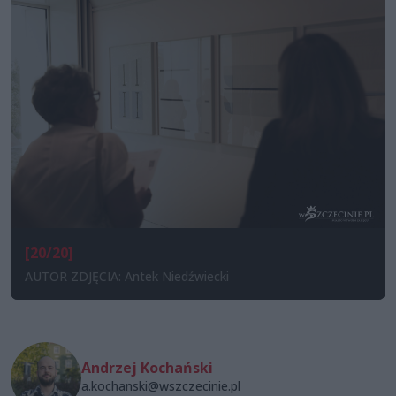
[20/20]
AUTOR ZDJĘCIA: Antek Niedźwiecki
Andrzej Kochański
a.kochanski@wszczecinie.pl