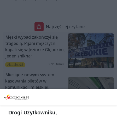
Najczęściej czytane
Męski wypad zakończył się
tragedią. Pijani mężczyźni
kąpali się w Jeziorze Głębokim,
jeden zniknął
2 dni temu
Aktualności
Miesiąc z nowym system
kasowania biletów w
komunikacji miejskiej.
Wystawiono 1300 opłat
dodatkowych więcej niż rok
wcześniej
Drogi Użytkowniku,
1 dzień temu
Aktualności