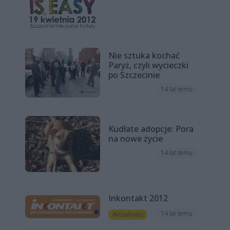
Nie sztuka kochać
Paryż, czyli wycieczki
po Szczecinie
14 lat temu
Kudłate adopcje: Pora
na nowe życie
14 lat temu
Inkontakt 2012
14 lat temu
Aktualności