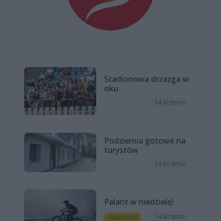
Stadionowa drzazga w
oku
14 lat temu
Podziemia gotowe na
turystów
14 lat temu
Palant w niedzielę!
14 lat temu
Aktualności