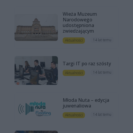
Wieża Muzeum
Narodowego
udostępniona
zwiedzającym
14 lat temu
Aktualności
Targi IT po raz szósty
14 lat temu
Aktualności
Młoda Nuta – edycja
juwenaliowa
14 lat temu
Aktualności