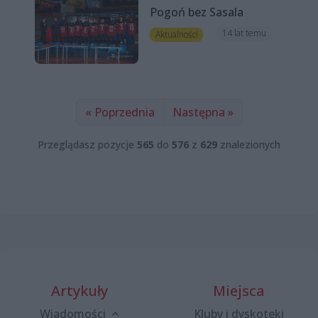
Pogoń bez Sasala
14 lat temu
Aktualności
« Poprzednia
Następna »
Przeglądasz pozycje
565
do
576
z
629
znalezionych
Artykuły
Miejsca
Wiadomości
Kluby i dyskoteki