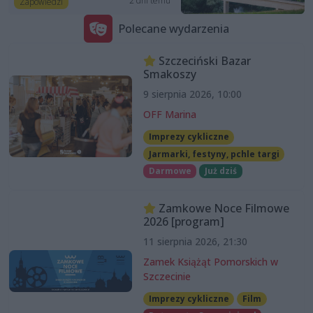
2 dni temu
Zapowiedzi
Polecane wydarzenia
Szczeciński Bazar
Smakoszy
9 sierpnia 2026, 10:00
OFF Marina
Imprezy cykliczne
Jarmarki, festyny, pchle targi
Darmowe
Już dziś
Zamkowe Noce Filmowe
2026 [program]
11 sierpnia 2026, 21:30
Zamek Książąt Pomorskich w
Szczecinie
Imprezy cykliczne
Film