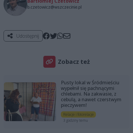
Bartłomiej Czetowicz
b.czetowicz@wszczecinie.pl
Udostępnij
Zobacz też
Pusty lokal w Śródmieściu
wypełnił się pachnącymi
chlebami. Na zakwasie, z
cebulą, a nawet czerstwym
pieczywem!
Relacje i fotorelacje
3 godziny temu