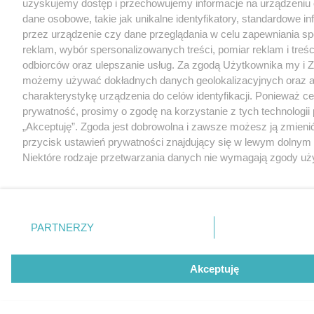
uzyskujemy dostęp i przechowujemy informacje na urządzeniu
dane osobowe, takie jak unikalne identyfikatory, standardowe i
przez urządzenie czy dane przeglądania w celu zapewniania s
reklam, wybór spersonalizowanych treści, pomiar reklam i treśc
odbiorców oraz ulepszanie usług. Za zgodą Użytkownika my i Z
możemy używać dokładnych danych geolokalizacyjnych oraz 
charakterystykę urządzenia do celów identyfikacji. Ponieważ c
prywatność, prosimy o zgodę na korzystanie z tych technologii 
„Akceptuję”. Zgoda jest dobrowolna i zawsze możesz ją zmienić
przycisk ustawień prywatności znajdujący się w lewym dolnym
Niektóre rodzaje przetwarzania danych nie wymagają zgody uż
prawo sprzeciwić się takiemu przetwarzaniu. Preferencje będą
tylko na tej witrynie.
Zapoznaj się z poniższymi informacjami, abyś mógł świadomie
PARTNERZY
korzystać z naszych serwisów internetowych. Szczegółowe in
przetwarzania Twoich danych znajdziesz w
Polityce Prywatnoś
kliknięciu w „Ustawienia”.
Akceptuję