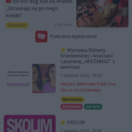
Ich hot dog stał się viralem.
„Ustawiają się po niego
kolejki”
2 dni temu
Aktualności
Polecane wydarzenia
Wystawa Elżbiety
Śnieżewskiej i Anastasii
Lazarevej „MISZMASZ” |
wernisaż
7 sierpnia 2026, 18:00
Miejska Biblioteka Publiczna,
filia nr 54 (ProMedia)
Wernisaże
Darmowe
Już dziś
SKOLIM
7 sierpnia 2026, 20:00