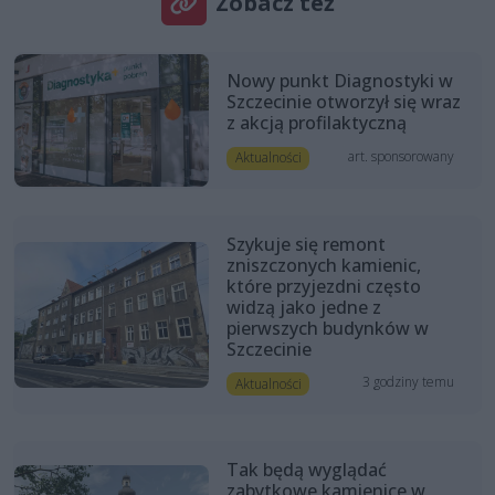
Zobacz też
Nowy punkt Diagnostyki w
Szczecinie otworzył się wraz
z akcją profilaktyczną
art. sponsorowany
Aktualności
Szykuje się remont
zniszczonych kamienic,
które przyjezdni często
widzą jako jedne z
pierwszych budynków w
Szczecinie
3 godziny temu
Aktualności
Tak będą wyglądać
zabytkowe kamienice w