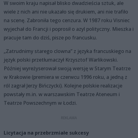
W swoim kraju napisał blisko dwadzieścia sztuk, ale
wiele z nich ani nie ukazało się drukiem, ani nie trafiło
na scenę. Zabroniła tego cenzura. W 1987 roku Visniec
wyjechał do Francji i poprosił o azyl polityczny. Mieszka i
pracuje tam do dziś, pisze po francusku.
„Zatrudnimy starego clowna” z języka francuskiego na
język polski przetłumaczył Krzysztof Warlikowski.
Później wyreżyserował swoją wersję w Starym Teatrze
w Krakowie (premiera w czerwcu 1996 roku, a jedną z
ról zagrał Jerzy Bińczycki). Kolejne polskie realizacje
powstały m.in. w warszawskim Teatrze Ateneum i
Teatrze Powszechnym w Łodzi.
Licytacja na przebrzmiałe sukcesy