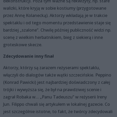
dekonstrukcji. Poza tym ważne są rekwizyty, np. stare
walizki, które kryją w sobie kostiumy (przygotowane
przez Annę Kolanecką). Aktorzy wkładają je w trakcie
spektaklu i od tego momentu przedstawienie staje się
bardziej „szalone”. Chwilę później publiczność widzi np.
scenę z wielkim herbatnikiem, bieg z siekierą i inne
groteskowe skecze.
Zdecydowanie inny finał
Aktorzy, którzy są zarazem reżyserami spektaklu,
włączyli do dialogów także wątki szczecińskie. Peppino
(Konrad Pawicki) jest najbardziej doświadczony z całej
trójki i wywyższa się, że był na prawdziwej scenie i
zagrał Robaka w… „Panu Tadeuszu” w reżyserii Ireny
Jun. Filippo chwali się artykułem w lokalnej gazecie. Co
jest szczególnie istotne, to fakt, że twórcy zdecydowali