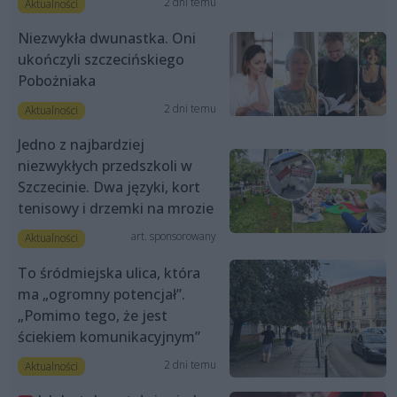
2 dni temu
Aktualności
Niezwykła dwunastka. Oni
ukończyli szczecińskiego
Pobożniaka
2 dni temu
Aktualności
Jedno z najbardziej
niezwykłych przedszkoli w
Szczecinie. Dwa języki, kort
tenisowy i drzemki na mrozie
art. sponsorowany
Aktualności
To śródmiejska ulica, która
ma „ogromny potencjał”.
„Pomimo tego, że jest
ściekiem komunikacyjnym”
2 dni temu
Aktualności