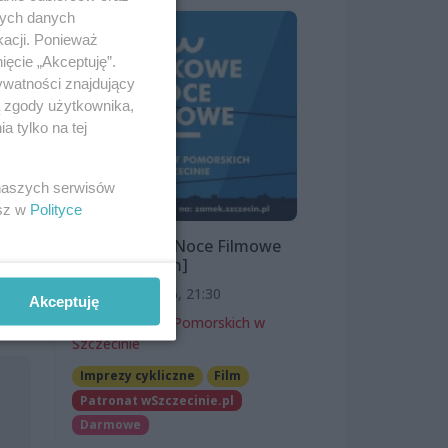
nych danych
kacji. Ponieważ
ięcie „Akceptuję”.
ywatności znajdujący
ą zgody użytkownika,
a
 tylko na tej
 naszych serwisów
esz w
Polityce
Zamkowe Noce Filmowe
2026 [program]
11 sierpnia 2026, 21:30
Akceptuję
Zamek Książąt Pomorskich w
Szczecinie
Imprezy cykliczne
Film
Patronat wSzczecinie.pl
Darmowe