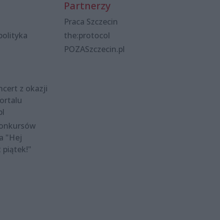
Partnerzy
Praca Szczecin
polityka
the:protocol
POZASzczecin.pl
cert z okazji
ortalu
pl
konkursów
a "Hej
t piątek!"