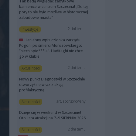
Tak będą wyglądać zabytkowe
kamienice w centrum Szczecina! „Do tej
pory to nie było możliwe w historycznej
zabudowie miasta”
2 dni temu
Inwestycje
Haniebny wpis członka zarządu
Pogoni po śmierci Morozowskiego:
“niech spie***la”. Haditaghi nie chce
go w klubie
2 dni temu
Aktualności
Nowy punkt Diagnostyki w Szczecinie
otworzył się wraz z akcją
profilaktyczną
art. sponsorowany
Aktualności
Dzieje się w weekend w Szczecinie!
Oto lista atrakcji na 7–9 SIERPNIA 2026
2 dni temu
Aktualności