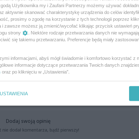
 zgodą Użytkownika my i Zaufani Partnerzy możemy używać dokład
az aktywnie skanować charakterystykę urządzenia do celów identyfi
ść, prosimy o zgodę na korzystanie z tych technologii poprzez klikn
a i zawsze możesz ją zmienić/wycofać klikając przycisk ustawień pr
zystwo i ten niepowtarzalny klimat Ogrodów Śródmieście.
ogu strony
. Niektóre rodzaje przetwarzania danych nie wymagaj
orwać muzyce, która sprawi, że ten wieczór zostanie z Wami n
iwić się takiemu przetwarzaniu. Preferencje będą miały zastosowania
szymi informacjami, abyś mógł świadomie i komfortowo korzystać z
gółowe informacje dotyczące przetwarzania Twoich danych znajdzi
s
oraz po kliknięciu w „Ustawienia”.
USTAWIENIA
Dodaj swoją opinię
t nie dodał komentarza, bądź pierwszy!