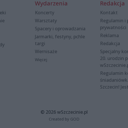
Wydarzenia
Redakcja
eki
Koncerty
Kontakt
nie
Warsztaty
Regulamin i 
prywatności
Spacery i oprowadzania
Reklama
Jarmarki, festyny, pchle
targi
Redakcja
ody
Wernisaże
Specjalny kon
20. urodzin p
Więcej
wSzczecinie.
Regulamin 
śniadaniówk
Szczecin! Jes
© 2026 wSzczecinie.pl
Created by GOD