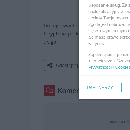
ulepszanie usług. Za
geolokalizacyjnych or
cenimy Twoją prywatno
Zgoda jest dobrowoln
Do tego świetne koktajle, dobre towar
się w lewym dolnym r
Przyjdźcie, posłuchajcie i dajcie się p
ale masz prawo sprzec
długo
witrynie.
Zapoznaj się z poniż
internetowych. Szcze
Udostępnij
Prywatności
i
Cookie
PARTNERZY
Komentarze
0
Jeszcze nik