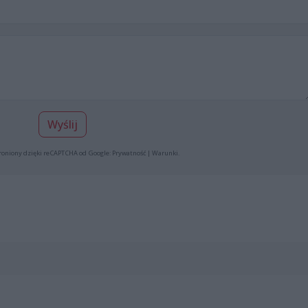
Wyślij
roniony dzięki reCAPTCHA od Google:
Prywatność
|
Warunki
.