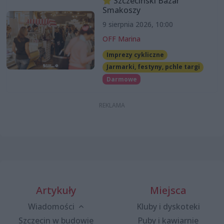
Szczeciński Bazar
Smakoszy
9 sierpnia 2026, 10:00
OFF Marina
Imprezy cykliczne
Jarmarki, festyny, pchle targi
Darmowe
Artykuły
Miejsca
Wiadomości
Kluby i dyskoteki
Szczecin w budowie
Puby i kawiarnie