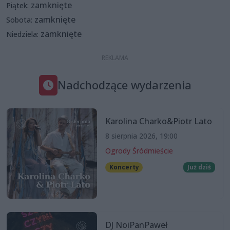
zamknięte
Piątek:
zamknięte
Sobota:
zamknięte
Niedziela:
Nadchodzące wydarzenia
Karolina Charko&Piotr Lato
8 sierpnia 2026, 19:00
Ogrody Śródmieście
Koncerty
Już dziś
DJ NoiPanPaweł