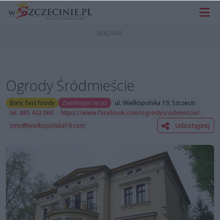
Ogrody Śródmieście
Bary, fast foody
Zamknięte teraz
ul. Wielkopolska 19, Szczecin
tel. 885 442 060
https://www.facebook.com/ogrodysrodmiescie/
Udostępnij
cmo@wielkopolska19.com