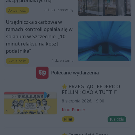
akcją profilaktyczną
art. sponsorowany
Aktualności
Urzędniczka skarbowa w
ramach kontroli opalała się w
solarium w Szczecinie. „10
minut relaksu na koszt
podatnika”
1 dzień temu
Aktualności
Polecane wydarzenia
PRZEGLĄD „FEDERICO
FELLINI: CIAO A TUTTI!”
8 sierpnia 2026, 19:00
Kino Pionier
Film
Już dziś