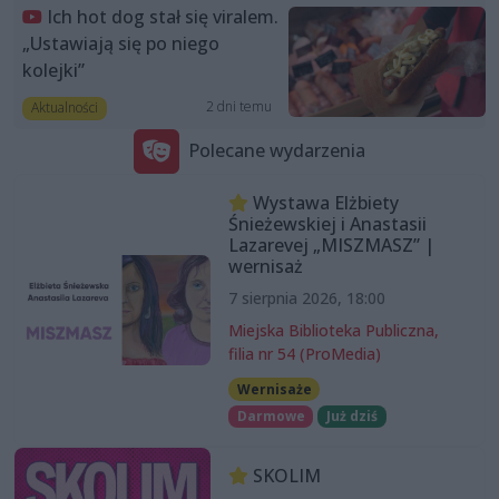
Ich hot dog stał się viralem.
„Ustawiają się po niego
kolejki”
2 dni temu
Aktualności
Polecane wydarzenia
Wystawa Elżbiety
Śnieżewskiej i Anastasii
Lazarevej „MISZMASZ” |
wernisaż
7 sierpnia 2026, 18:00
Miejska Biblioteka Publiczna,
filia nr 54 (ProMedia)
Wernisaże
Darmowe
Już dziś
SKOLIM