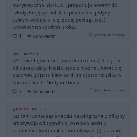
merytorycznej dyskusji, proponuję powrót do
szkoły, bo język polski (z pewnością jedyny
którym wydaje ci się, że się posługujesz)
kaleczysz na każdym kroku.
Zgłoś do moderacji
4
Odpowiedz
QWE
5 lat temu
W sumie fajnie mieć mieszkanko na 2, 3 piętrze
od strony ulicy. Nieźle będzie można ubawić się
obserwując pato kino po drugiej stronie ulicy w
komunalkach. Nudy nie będzie.
Zgłoś do moderacji
3
Odpowiedz
@GEBELS
5 lat temu
już tam twoje sąsiadeczki patologiczne z oficyny
przeżywają od tygodnia, że nowe budują
zamiast im komunalki remontować :))) Jak wam