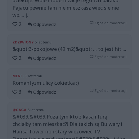
dziekuje. Wole modernizacje tego tzn baraku.
Pajacu pewnie tam nie mieszkasz wiec sie nie
wp.... j.
Zgłoś do moderacji
2
Odpowiedz
ZDZIWIONY
5 lat temu
&quot;3-pokojowe (49 m2)&quot; ... to jest hit ...
Zgłoś do moderacji
2
Odpowiedz
MENEL
5 lat temu
Romantyzm ulicy Łokietka :)
Zgłoś do moderacji
3
Odpowiedz
@GAGA
5 lat temu
&#039;&#039;Poza tym kto z kasą i furą
chciałby tam mieszkać?! Dla takich są Bulwary i
Hansa Tower no i stary wieżowiec TV.
Ogarnijcie się malkontenci&#039;&#039; - tylko