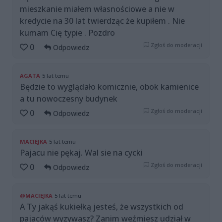
mieszkanie miałem własnościowe a nie w
kredycie na 30 lat twierdząc że kupiłem . Nie
kumam Cię typie . Pozdro
Zgłoś do moderacji
0
Odpowiedz
AGATA
5 lat temu
Będzie to wyglądało komicznie, obok kamienice
a tu nowoczesny budynek
Zgłoś do moderacji
0
Odpowiedz
MACIEJKA
5 lat temu
Pajacu nie pękaj. Wal sie na cycki
Zgłoś do moderacji
0
Odpowiedz
@MACIEJKA
5 lat temu
A Ty jakąś kukiełką jesteś, że wszystkich od
pajaców wyzywasz? Zanim weźmiesz udział w