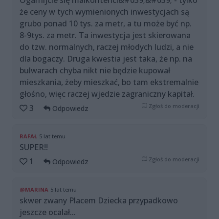
że ceny w tych wymienionych inwestycjach są
grubo ponad 10 tys. za metr, a tu może być np.
8-9tys. za metr. Ta inwestycja jest skierowana
do tzw. normalnych, raczej młodych ludzi, a nie
dla bogaczy. Druga kwestia jest taka, że np. na
bulwarach chyba nikt nie będzie kupował
mieszkania, żeby mieszkać, bo tam ekstremalnie
głośno, więc raczej wjedzie zagraniczny kapitał.
Zgłoś do moderacji
3
Odpowiedz
RAFAŁ
5 lat temu
SUPER!!
Zgłoś do moderacji
1
Odpowiedz
@MARINA
5 lat temu
skwer zwany Placem Dziecka przypadkowo
jeszcze ocalał...