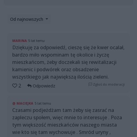
Od najnowszych
MARINA
5 lat temu
Dziękuję za odpowiedź, cieszę się że kwer ocalał,
bardzo miło wspominam tę okolice i życzę
mieszkańcom, żeby doczekali się rewitalizacji
kamienic i podwórek oraz obsadzenie
wszystkiego jak największą ilością zieleni.
Zgłoś do moderacji
2
Odpowiedz
@ MACIEJKA
5 lat temu
Czasami podjeżdżam tam żeby się zasrać na
zapleczu społem, więc mnie to interesuje . Poza
tym większość mieszkańców naszego miasta
wie kto się tam wychowuje . Smród uryny ,