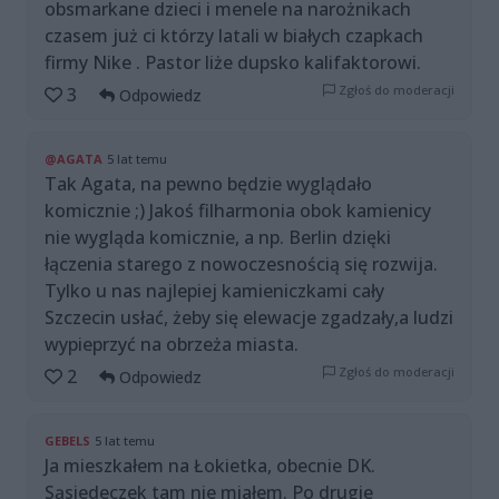
obsmarkane dzieci i menele na narożnikach
czasem już ci którzy latali w białych czapkach
firmy Nike . Pastor liże dupsko kalifaktorowi.
Zgłoś do moderacji
3
Odpowiedz
@AGATA
5 lat temu
Tak Agata, na pewno będzie wyglądało
komicznie ;) Jakoś filharmonia obok kamienicy
nie wygląda komicznie, a np. Berlin dzięki
łączenia starego z nowoczesnością się rozwija.
Tylko u nas najlepiej kamieniczkami cały
Szczecin usłać, żeby się elewacje zgadzały,a ludzi
wypieprzyć na obrzeża miasta.
Zgłoś do moderacji
2
Odpowiedz
GEBELS
5 lat temu
Ja mieszkałem na Łokietka, obecnie DK.
Sąsiedeczek tam nie miałem. Po drugie