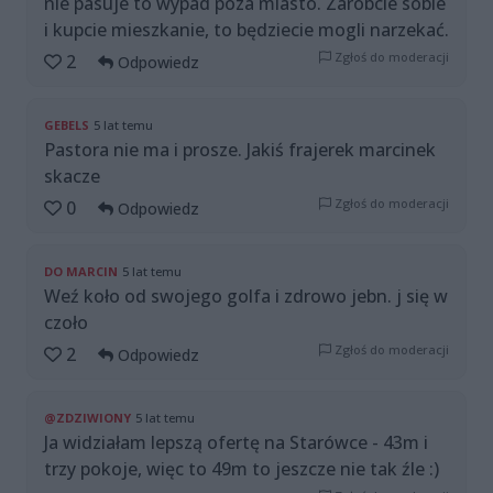
nie pasuje to wypad poza miasto. Zaróbcie sobie
i kupcie mieszkanie, to będziecie mogli narzekać.
Zgłoś do moderacji
2
Odpowiedz
GEBELS
5 lat temu
Pastora nie ma i prosze. Jakiś frajerek marcinek
skacze
Zgłoś do moderacji
0
Odpowiedz
DO MARCIN
5 lat temu
Weź koło od swojego golfa i zdrowo jebn. j się w
czoło
Zgłoś do moderacji
2
Odpowiedz
@ZDZIWIONY
5 lat temu
Ja widziałam lepszą ofertę na Starówce - 43m i
trzy pokoje, więc to 49m to jeszcze nie tak źle :)