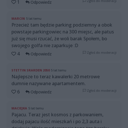
Zgłoś do moderacji
1
Odpowiedz
MARCIN
5 lat temu
Przecież tam będzie parking podziemny a obok
powstaje parkingowiec na 300 miejsc, ale patus
już się musi rzucać, że woli barak Społem, bo
swojego golfa nie zaparkuje :D
Zgłoś do moderacji
4
Odpowiedz
STETTIN SRARDEN 2050
5 lat temu
Najlepsze to teraz kawalerki 20 metrowe
dumnie nazywane apartamentem.
Zgłoś do moderacji
6
Odpowiedz
MACIEJKA
5 lat temu
Pajacu. Teraz jest kosmos z parkowaniem,
dodaj pajacu ilość mieszkań i po 2,3 auta i