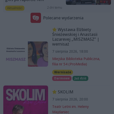
2 dni temu
Aktualności
Polecane wydarzenia
Wystawa Elżbiety
Śnieżewskiej i Anastasii
Lazarevej „MISZMASZ” |
wernisaż
7 sierpnia 2026, 18:00
Miejska Biblioteka Publiczna,
filia nr 54 (ProMedia)
Wernisaże
Darmowe
Już dziś
SKOLIM
7 sierpnia 2026, 20:00
Teatr Letni im. Heleny
Majdaniec