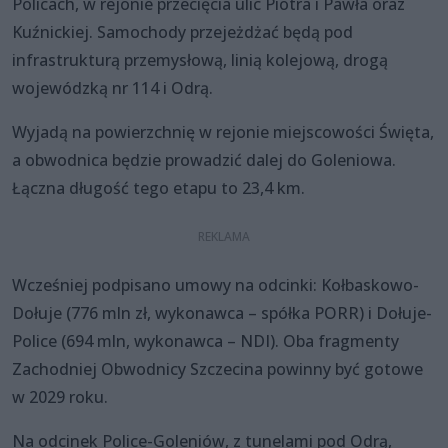
Policach, w rejonie przecięcia ulic Piotra i Pawła oraz
Kuźnickiej. Samochody przejeżdżać będą pod
infrastrukturą przemysłową, linią kolejową, drogą
wojewódzką nr 114 i Odrą.
Wyjadą na powierzchnię w rejonie miejscowości Święta,
a obwodnica będzie prowadzić dalej do Goleniowa.
Łączna długość tego etapu to 23,4 km.
Wcześniej podpisano umowy na odcinki: Kołbaskowo-
Dołuje (776 mln zł, wykonawca – spółka PORR) i Dołuje-
Police (694 mln, wykonawca – NDI). Oba fragmenty
Zachodniej Obwodnicy Szczecina powinny być gotowe
w 2029 roku.
Na odcinek Police-Goleniów, z tunelami pod Odrą,