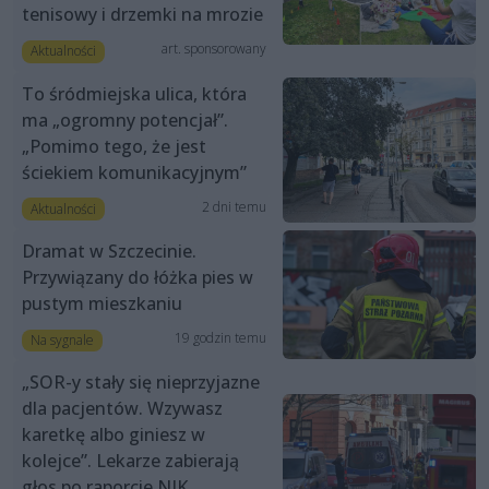
tenisowy i drzemki na mrozie
art. sponsorowany
Aktualności
To śródmiejska ulica, która
ma „ogromny potencjał”.
„Pomimo tego, że jest
ściekiem komunikacyjnym”
2 dni temu
Aktualności
Dramat w Szczecinie.
Przywiązany do łóżka pies w
pustym mieszkaniu
19 godzin temu
Na sygnale
„SOR-y stały się nieprzyjazne
dla pacjentów. Wzywasz
karetkę albo giniesz w
kolejce”. Lekarze zabierają
głos po raporcie NIK