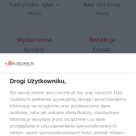
Publicystyka - cykle
Bary, fast foody
Więcej
Więcej
Wydarzenia
Redakcja
Koncerty
Kontakt
Warsztaty
Regulamin i polityka
prywatności
Spacery i oprowadzania
Reklama
Jarmarki, festyny, pchle
Drogi Użytkowniku,
targi
Redakcja
Wernisaże
Specjalny koncert z okazji
Na naszej stronie wszczecinie.pl, my oraz naszych 1162
20. urodzin portalu
zaufanych partnerów uzyskujemy dostęp i przechowujemy
Więcej
wSzczecinie.pl
informacje na urządzeniu oraz przetwarzamy dane
osobowe, takie jak unikalne identyfikatory, standardowe
Regulamin konkursów
informacje wysyłane przez urządzenie czy dane
śniadaniówka "Hej
przeglądania w celu zapewniania spersonalizowanych
Szczecin! Jest piątek!"
reklam, wybór spersonalizowanych treści, pomiar reklam i