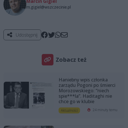
Marcin Gigiel
m.gigiel@wszczecinie.pl
Udostępnij
Zobacz też
Haniebny wpis członka
zarządu Pogoni po śmierci
Morozowskiego: “niech
spie***la”. Haditaghi nie
chce go w klubie
24 minuty temu
Aktualności