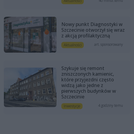
40 minut temu
Aktualności
Nowy punkt Diagnostyki w
Szczecinie otworzył się wraz
z akcją profilaktyczną
art. sponsorowany
Aktualności
Szykuje się remont
zniszczonych kamienic,
które przyjezdni często
widzą jako jedne z
pierwszych budynków w
Szczecinie
4 godziny temu
Inwestycje