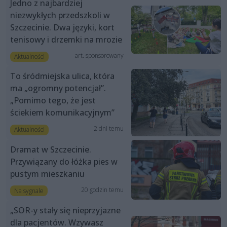
Jedno z najbardziej
niezwykłych przedszkoli w
Szczecinie. Dwa języki, kort
tenisowy i drzemki na mrozie
art. sponsorowany
Aktualności
To śródmiejska ulica, która
ma „ogromny potencjał”.
„Pomimo tego, że jest
ściekiem komunikacyjnym”
2 dni temu
Aktualności
Dramat w Szczecinie.
Przywiązany do łóżka pies w
pustym mieszkaniu
20 godzin temu
Na sygnale
„SOR-y stały się nieprzyjazne
dla pacjentów. Wzywasz