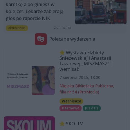
karetkę albo giniesz w
kolejce”. Lekarze zabierają
głos po raporcie NIK
2 dni temu
Aktualności
Polecane wydarzenia
Wystawa Elżbiety
Śnieżewskiej i Anastasii
Lazarevej „MISZMASZ” |
wernisaż
7 sierpnia 2026, 18:00
Miejska Biblioteka Publiczna,
filia nr 54 (ProMedia)
Wernisaże
Darmowe
Już dziś
SKOLIM