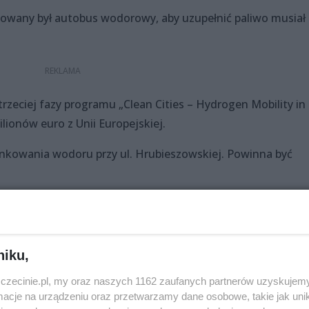
towany był autobus wodorowy, aby uzupełnić paliwo musiał
zeciej fazy programu „Clean Cities – Hydrogen Mobility in
ionów euro z Unii Europejskiej.
ankowania wodoru przy ul. Hrubieszowskiej. Powinna być
Udostępnij
niku,
zczecinie.pl, my oraz naszych 1162 zaufanych partnerów uzyskujemy
cje na urządzeniu oraz przetwarzamy dane osobowe, takie jak unika