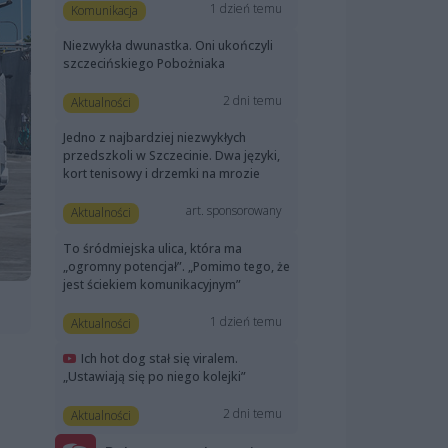
1 dzień temu
Komunikacja
Niezwykła dwunastka. Oni ukończyli
szczecińskiego Pobożniaka
2 dni temu
Aktualności
Jedno z najbardziej niezwykłych
przedszkoli w Szczecinie. Dwa języki,
kort tenisowy i drzemki na mrozie
art. sponsorowany
Aktualności
To śródmiejska ulica, która ma
„ogromny potencjał”. „Pomimo tego, że
jest ściekiem komunikacyjnym”
1 dzień temu
Aktualności
Ich hot dog stał się viralem.
„Ustawiają się po niego kolejki”
2 dni temu
Aktualności