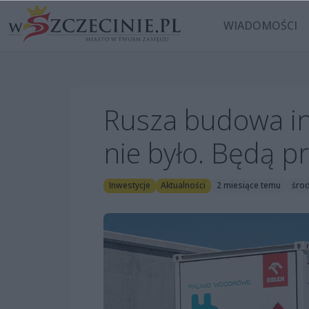
WIADOMOŚCI
Rusza budowa inf
nie było. Będą 
Inwestycje
Aktualności
2 miesiące temu
środ