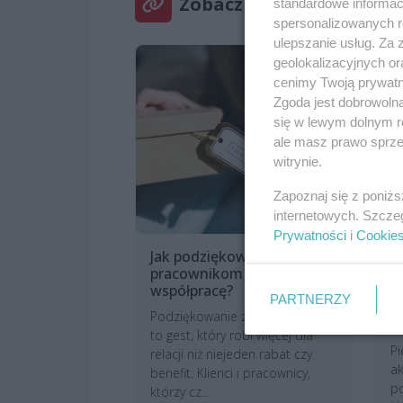
Zobacz też
standardowe informac
spersonalizowanych re
ulepszanie usług. Za
geolokalizacyjnych or
cenimy Twoją prywatno
Zgoda jest dobrowoln
się w lewym dolnym r
ale masz prawo sprzec
witrynie.
Zapoznaj się z poniż
internetowych. Szcze
Prywatności
i
Cookie
Jak podziękować klientom i
M
pracownikom za
z
współpracę?
F
PARTNERZY
t
Podziękowanie za współpracę
s
to gest, który robi więcej dla
Pi
relacji niż niejeden rabat czy
ak
benefit. Klienci i pracownicy,
po
którzy cz...