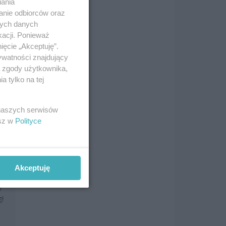
iania
anie odbiorców oraz
nych danych
kacji. Ponieważ
ięcie „Akceptuję”.
ywatności znajdujący
ą zgody użytkownika,
 tylko na tej
 naszych serwisów
esz w
Polityce
Akceptuję
y
gł