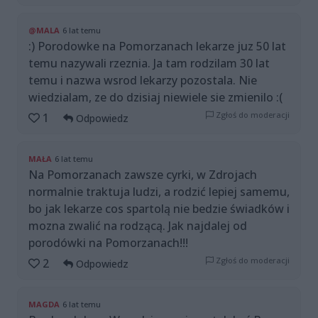
@MALA
6 lat temu
:) Porodowke na Pomorzanach lekarze juz 50 lat
temu nazywali rzeznia. Ja tam rodzilam 30 lat
temu i nazwa wsrod lekarzy pozostala. Nie
wiedzialam, ze do dzisiaj niewiele sie zmienilo :(
Zgłoś do moderacji
1
Odpowiedz
MAŁA
6 lat temu
Na Pomorzanach zawsze cyrki, w Zdrojach
normalnie traktuja ludzi, a rodzić lepiej samemu,
bo jak lekarze cos spartolą nie bedzie świadków i
mozna zwalić na rodzącą. Jak najdalej od
porodówki na Pomorzanach!!!
Zgłoś do moderacji
2
Odpowiedz
MAGDA
6 lat temu