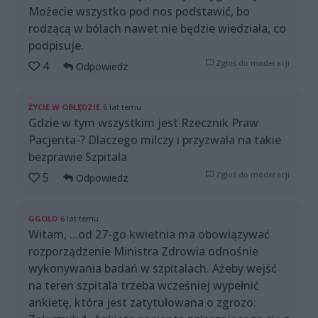
Możecie wszystko pod nos podstawić, bo
rodzącą w bólach nawet nie będzie wiedziała, co
podpisuje.
Zgłoś do moderacji
4
Odpowiedz
ŻYCIE W OBŁĘDZIE
6 lat temu
Gdzie w tym wszystkim jest Rzecznik Praw
Pacjenta-? Dlaczego milczy i przyzwala na takie
bezprawie Szpitala
Zgłoś do moderacji
5
Odpowiedz
GGOLD
6 lat temu
Witam, ...od 27-go kwietnia ma obowiązywać
rozporządzenie Ministra Zdrowia odnośnie
wykonywania badań w szpitalach. Ażeby wejść
na teren szpitala trzeba wcześniej wypełnić
ankietę, która jest zatytułowana o zgrozo: