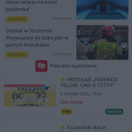
minut relaksu na koszt
podatnika”
1 dzień temu
Aktualności
Dramat w Szczecinie.
Przywiązany do łóżka pies w
pustym mieszkaniu
1 dzień temu
Aktualności
Polecane wydarzenia
PRZEGLĄD „FEDERICO
FELLINI: CIAO A TUTTI!”
8 sierpnia 2026, 19:00
Kino Pionier
Film
Już dziś
Szczeciński Bazar