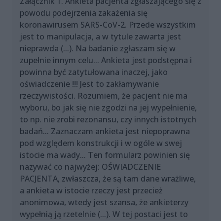
Załącznik 1. Ankieta pacjenta zgłaszającego się z
powodu podejrzenia zakażenia się
koronawirusem SARS-CoV-2. Przede wszystkim
jest to manipulacja, a w tytule zawarta jest
nieprawda (...). Na badanie zgłaszam się w
zupełnie innym celu... Ankieta jest podstępna i
powinna być zatytułowana inaczej, jako
oświadczenie !!! Jest to zakłamywanie
rzeczywistości. Rozumiem, że pacjent nie ma
wyboru, bo jak się nie zgodzi na jej wypełnienie,
to np. nie zrobi rezonansu, czy innych istotnych
badań... Zaznaczam ankieta jest niepoprawna
pod względem konstrukcji i w ogóle w swej
istocie ma wady... Ten formularz powinien się
nazywać co najwyżej: OŚWIADCZENIE
PACJENTA, zwłaszcza, że są tam dane wrażliwe,
a ankieta w istocie rzeczy jest przecież
anonimowa, wtedy jest szansa, że ankieterzy
wypełnią ją rzetelnie (...). W tej postaci jest to