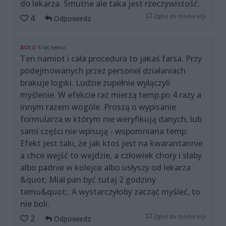
do lekarza. Smutne ale taka jest rzeczywistość.
Zgłoś do moderacji
4
Odpowiedz
BOLO
6 lat temu
Ten namiot i cała procedura to jakaś farsa. Przy
podejmowanych przez personel działaniach
brakuje logiki. Ludzie zupełnie wyłączyli
myślenie. W efekcie raz mierzą temp.po 4 razy a
innym razem wogóle. Proszą o wypisanie
formularza w którym nie weryfikują danych, lub
sami części nie wpisują - wspomniana temp.
Efekt jest taki, że jak ktoś jest na kwarantannie
a chce wejść to wejdzie, a człowiek chory i słaby
albo padnie w kolejce albo usłyszy od lekarza
&quot; Miał pan być tutaj 2 godziny
temu&quot;. A wystarczyłoby zacząć myśleć, to
nie boli.
Zgłoś do moderacji
2
Odpowiedz