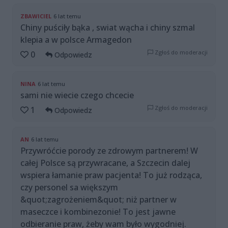
ZBAWICIEL
6 lat temu
Chiny puściły bąka , swiat wącha i chiny szmal
klepia a w polsce Armagedon
Zgłoś do moderacji
0
Odpowiedz
NINA
6 lat temu
sami nie wiecie czego chcecie
Zgłoś do moderacji
1
Odpowiedz
AN
6 lat temu
Przywróćcie porody ze zdrowym partnerem! W
całej Polsce są przywracane, a Szczecin dalej
wspiera łamanie praw pacjenta! To już rodząca,
czy personel sa większym
&quot;zagrożeniem&quot; niż partner w
maseczce i kombinezonie! To jest jawne
odbieranie praw, żeby wam było wygodniej.