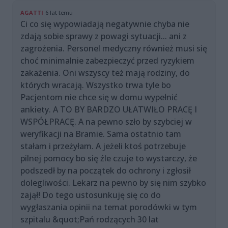
AGATTI
6 lat temu
Ci co się wypowiadają negatywnie chyba nie
zdają sobie sprawy z powagi sytuacji... ani z
zagrożenia. Personel medyczny również musi się
choć minimalnie zabezpieczyć przed ryzykiem
zakażenia. Oni wszyscy też mają rodziny, do
których wracają. Wszystko trwa tyle bo
Pacjentom nie chce się w domu wypełnić
ankiety. A TO BY BARDZO UŁATWIŁO PRACĘ I
WSPÓŁPRACĘ. A na pewno szło by szybciej w
weryfikacji na Bramie. Sama ostatnio tam
stałam i przeżyłam. A jeżeli ktoś potrzebuje
pilnej pomocy bo się źle czuje to wystarczy, że
podszedł by na początek do ochrony i zgłosił
dolegliwości. Lekarz na pewno by się nim szybko
zajął! Do tego ustosunkuję się co do
wygłaszania opinii na temat porodówki w tym
szpitalu &quot;Pań rodzących 30 lat