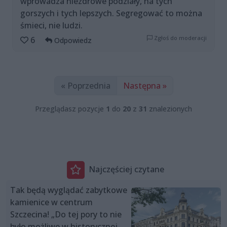
wprowadza niezdrowe podziały, na tych
gorszych i tych lepszych. Segregować to można
śmieci, nie ludzi.
Zgłoś do moderacji
6
Odpowiedz
« Poprzednia
Następna »
Przeglądasz pozycje
1
do
20
z
31
znalezionych
Najczęściej czytane
Tak będą wyglądać zabytkowe
kamienice w centrum
Szczecina! „Do tej pory to nie
było możliwe w historycznej