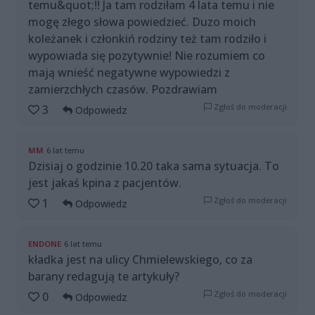
temu&quot;!! Ja tam rodziłam 4 lata temu i nie
mogę złego słowa powiedzieć. Duzo moich
koleżanek i członkiń rodziny też tam rodziło i
wypowiada się pozytywnie! Nie rozumiem co
mają wnieść negatywne wypowiedzi z
zamierzchłych czasów. Pozdrawiam
Zgłoś do moderacji
3
Odpowiedz
MM
6 lat temu
Dzisiaj o godzinie 10.20 taka sama sytuacja. To
jest jakaś kpina z pacjentów.
Zgłoś do moderacji
1
Odpowiedz
ENDONE
6 lat temu
kładka jest na ulicy Chmielewskiego, co za
barany redagują te artykuły?
Zgłoś do moderacji
0
Odpowiedz