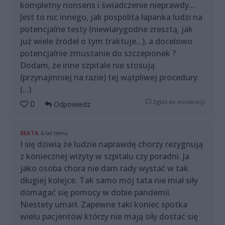
kompletny nonsens i świadczenie nieprawdy...
Jest to nic innego, jak pospolita łapanka ludzi na
potencjalne testy (niewiarygodne zresztą, jak
już wiele źródeł o tym traktuje...), a docelowo
potencjalnie zmuszanie do szczepionek ?
Dodam, że inne szpitale nie stosują
(przynajmniej na razie) tej wątpliwej procedury
(...).
Zgłoś do moderacji
0
Odpowiedz
BEATA
6 lat temu
I się dziwią że ludzie naprawdę chorzy rezygnują
z koniecznej wizyty w szpitalu czy poradni. Ja
jako osoba chora nie dam rady wystać w tak
długiej kolejce. Tak samo mój tata nie miał siły
domagać się pomocy w dobie pandemii.
Niestety umarł. Zapewne taki koniec spotka
wielu pacjentów którzy nie mają siły dostać się