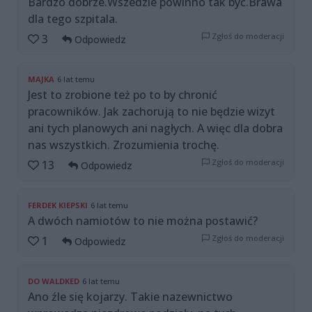
Bardzo dobrze.Wszedzie powinno tak być.Brawa
dla tego szpitala.
Zgłoś do moderacji
3
Odpowiedz
MAJKA
6 lat temu
Jest to zrobione też po to by chronić
pracowników. Jak zachorują to nie będzie wizyt
ani tych planowych ani nagłych. A więc dla dobra
nas wszystkich. Zrozumienia trochę.
Zgłoś do moderacji
13
Odpowiedz
FERDEK KIEPSKI
6 lat temu
A dwóch namiotów to nie można postawić?
Zgłoś do moderacji
1
Odpowiedz
DO WALDKED
6 lat temu
Ano źle się kojarzy. Takie nazewnictwo