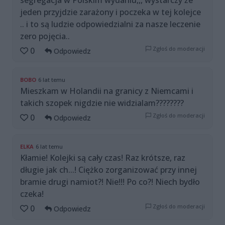
jeden przyjdzie zarażony i poczeka w tej kolejce
.. i to są ludzie odpowiedzialni za nasze leczenie
zero pojęcia..
Zgłoś do moderacji
0
Odpowiedz
BOBO
6 lat temu
Mieszkam w Holandii na granicy z Niemcami i
takich szopek nigdzie nie widzialam????????
Zgłoś do moderacji
0
Odpowiedz
ELKA
6 lat temu
Kłamie! Kolejki są cały czas! Raz krótsze, raz
długie jak ch...! Ciężko zorganizować przy innej
bramie drugi namiot?! Nie!!! Po co?! Niech bydło
czeka!
Zgłoś do moderacji
0
Odpowiedz