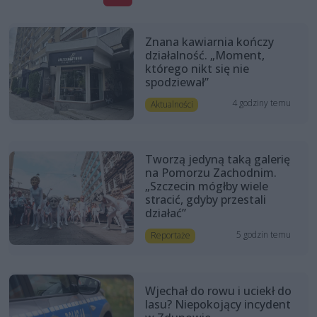
Znana kawiarnia kończy
działalność. „Moment,
którego nikt się nie
spodziewał”
4 godziny temu
Aktualności
Tworzą jedyną taką galerię
na Pomorzu Zachodnim.
„Szczecin mógłby wiele
stracić, gdyby przestali
działać”
5 godzin temu
Reportaże
Wjechał do rowu i uciekł do
lasu? Niepokojący incydent