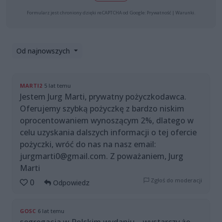
Formularz jest chroniony dzięki reCAPTCHA od Google:
Prywatność
|
Warunki
.
Od najnowszych
MARTI2
5 lat temu
Jestem Jurg Marti, prywatny pożyczkodawca.
Oferujemy szybką pożyczkę z bardzo niskim
oprocentowaniem wynoszącym 2%, dlatego w
celu uzyskania dalszych informacji o tej ofercie
pożyczki, wróć do nas na nasz email:
jurgmarti0@gmail.com. Z poważaniem, Jurg
Marti
Zgłoś do moderacji
0
Odpowiedz
GOSC
6 lat temu
segregacja w Polskim wydaniu,,, wystarczy że