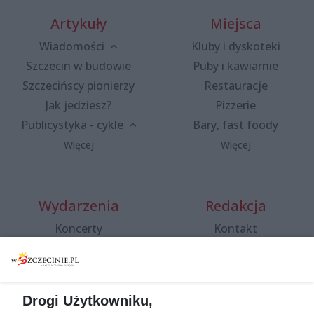
Artykuły
Miejsca
Wiadomości
Kluby i dyskoteki
Szczecin w budowie
Puby i kawiarnie
Szczecińscy pionierzy
Restauracje
Jak jedziesz?
Pizzerie
Publicystyka - cykle
Bary, fast foody
Więcej
Więcej
Wydarzenia
Redakcja
Koncerty
Kontakt
Warsztaty
Regulamin i polityka
prywatności
Spacery i oprowadzania
Reklama
Jarmarki, festyny, pchle
Drogi Użytkowniku,
targi
Redakcja