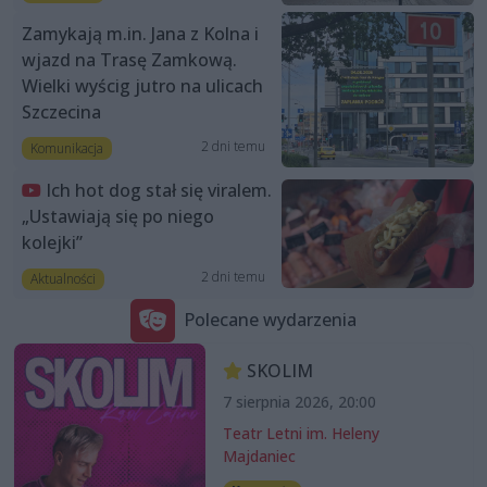
Zamykają m.in. Jana z Kolna i
wjazd na Trasę Zamkową.
Wielki wyścig jutro na ulicach
Szczecina
2 dni temu
Komunikacja
Ich hot dog stał się viralem.
„Ustawiają się po niego
kolejki”
2 dni temu
Aktualności
Polecane wydarzenia
SKOLIM
7 sierpnia 2026, 20:00
Teatr Letni im. Heleny
Majdaniec