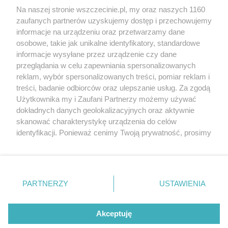
Wernisaże
Specjalny koncert z okazji
Na naszej stronie wszczecinie.pl, my oraz naszych 1160
20. urodzin portalu
zaufanych partnerów uzyskujemy dostęp i przechowujemy
Więcej
wSzczecinie.pl
informacje na urządzeniu oraz przetwarzamy dane
osobowe, takie jak unikalne identyfikatory, standardowe
Regulamin konkursów
informacje wysyłane przez urządzenie czy dane
śniadaniówka "Hej
przeglądania w celu zapewniania spersonalizowanych
Szczecin! Jest piątek!"
reklam, wybór spersonalizowanych treści, pomiar reklam i
treści, badanie odbiorców oraz ulepszanie usług. Za zgodą
Użytkownika my i Zaufani Partnerzy możemy używać
dokładnych danych geolokalizacyjnych oraz aktywnie
Partnerzy
skanować charakterystykę urządzenia do celów
Praca Szczecin
identyfikacji. Ponieważ cenimy Twoją prywatność, prosimy
o zgodę na korzystanie z tych technologii poprzez
the:protocol
kliknięcie „Akceptuję”. Zgoda jest dobrowolna i zawsze
POZASzczecin.pl
możesz ją zmienić/wycofać klikając przycisk ustawień
prywatności znajdujący się w lewym dolnym rogu strony
PARTNERZY
USTAWIENIA
. Niektóre rodzaje przetwarzania danych nie wymagają
zgody użytkownika, ale masz prawo sprzeciwić się
© 2026 wSzczecinie.pl
takiemu przetwarzaniu. Preferencje będą miały
Akceptuję
Created by GOD
zastosowania tylko na tej witrynie.