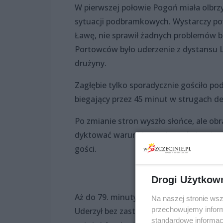
W pierwszej połowie Pogoń miała olbrzy
sytuacji podbramkowych. Wystarczy powi
Ławę, nie sprawił żadnych problemó
Portowców było uderzenie z dystansu Li
drużyny.
Zagłębie tylko sporadycznie gościło po
biegający przez 45 minut w strugach des
Po zmianie stron wyszło słońce, ale obra
dyktować warunki gry, skoro świetnie 
gości.
Drogi Użytkow
Aż do 79. minuty, gdy Ali świetnie zach
Na naszej stronie ws
przechowujemy informa
Uderzył bez zastanowienia, bardzo mocn
standardowe informac