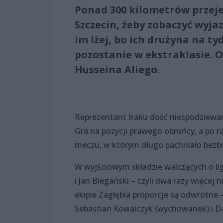
Ponad 300 kilometrów przeje
Szczecin, żeby zobaczyć wyj
im lżej, bo ich drużyna na t
pozostanie w ekstraklasie. 
Husseina Aliego.
Reprezentant Iraku dość niespodziewan
Gra na pozycji prawego obrońcy, a po ra
meczu, w którym długo pachniało be
W wyjściowym składzie walczących o l
i Jan Biegański – czyli dwa razy więcej
ekipie Zagłębia proporcje są odwrotne 
Sebastian Kowalczyk (wychowanek) i D