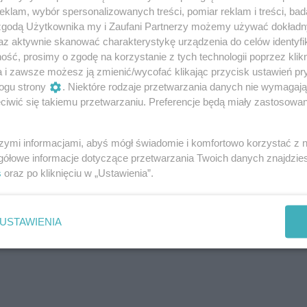
stnego wyniku zadbał bramkarz Valentin Cojocaru.
klam, wybór spersonalizowanych treści, pomiar reklam i treści, bad
 zgodą Użytkownika my i Zaufani Partnerzy możemy używać dokład
3 maja), Portowcy podejmą GKS Katowice.
az aktywnie skanować charakterystykę urządzenia do celów identyfi
ść, prosimy o zgodę na korzystanie z tych technologii poprzez klikn
Szczecin 0:1 (0:0)
a i zawsze możesz ją zmienić/wycofać klikając przycisk ustawień pr
ogu strony
. Niektóre rodzaje przetwarzania danych nie wymagaj
iwić się takiemu przetwarzaniu. Preferencje będą miały zastosowania
), Kocaba, Nalepa, Michalski, Corluka – Reguła, Kolan (11.
szymi informacjami, abyś mógł świadomie i komfortowo korzystać z
czyk (46. Makowski) – Kosidis (46. Szabo).
gółowe informacje dotyczące przetwarzania Twoich danych znajdzi
s
oraz po kliknięciu w „Ustawienia”.
ramitsis, Szalai, Koutris (82. Borges) – Agger (87. Loncar),
Mukairu (74. Grosicki), Cuić.
USTAWIENIA
lai, Ali, Cojocaru.