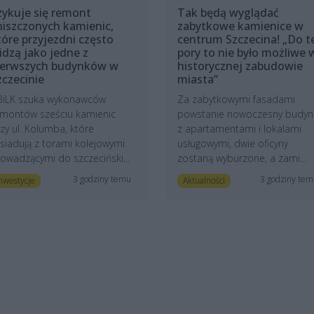
zykuje się remont
Tak będą wyglądać
niszczonych kamienic,
zabytkowe kamienice w
tóre przyjezdni często
centrum Szczecina! „Do t
idzą jako jedne z
pory to nie było możliwe 
ierwszych budynków w
historycznej zabudowie
zczecinie
miasta”
BiLK szuka wykonawców
Za zabytkowymi fasadami
emontów sześciu kamienic
powstanie nowoczesny budyn
zy ul. Kolumba, które
z apartamentami i lokalami
siadują z torami kolejowymi
usługowymi, dwie oficyny
owadzącymi do szczeciński...
zostaną wyburzone, a zami...
3 godziny temu
3 godziny te
nwestycje
Aktualności