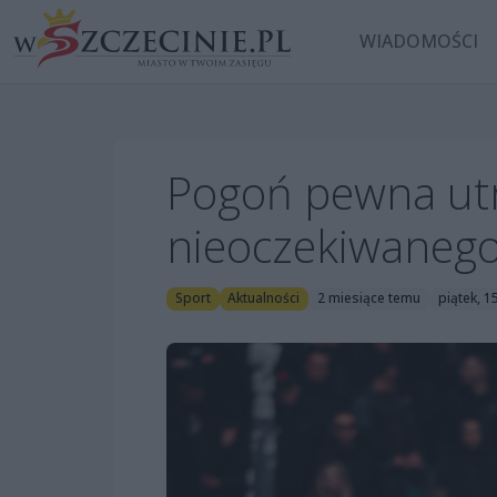
WIADOMOŚCI
Pogoń pewna utr
nieoczekiwanego 
Sport
Aktualności
2 miesiące temu
piątek, 1