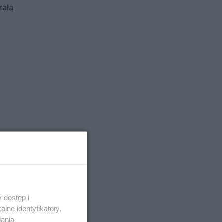
zała
ki.
 dostęp i
lne identyfikatory,
iania