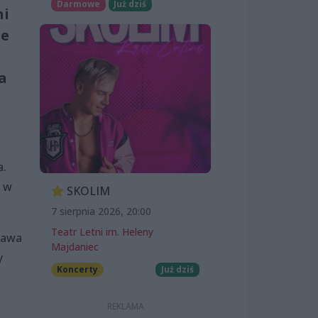
Darmowe
Już dziś
ni
ie
a
a.
, w
SKOLIM
7 sierpnia 2026, 20:00
Teatr Letni im. Heleny
Ława
Majdaniec
y
Koncerty
Już dziś