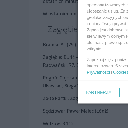
ostatnich minutach o utrzymanie korzy
spersonalizowanych re
ulepszanie usług. Za
W ostatnim meczu sezonu, w sobotę (2
geolokalizacyjnych or
cenimy Twoją prywatno
Zagłębie Lubin – Pogoń 
Zgoda jest dobrowoln
się w lewym dolnym r
ale masz prawo sprzec
Bramki: Ali (79.)
witrynie.
Zagłębie: Burić – Grzybek (85. Milinarić
Zapoznaj się z poniż
Radwański, 77. Sypek), Dąbrowski, Kowal
internetowych. Szcze
Prywatności
i
Cookie
Pogoń: Cojocaru – Wahlqvist (74. Ali), Ke
Ulvestad, Biegański, Ława (87. Mendy) – 
PARTNERZY
Żółte kartki. Zagłębie: Szabo. Pogoń: Sza
Sędziował: Paweł Malec (Łódź).
Widzów: 8 112.