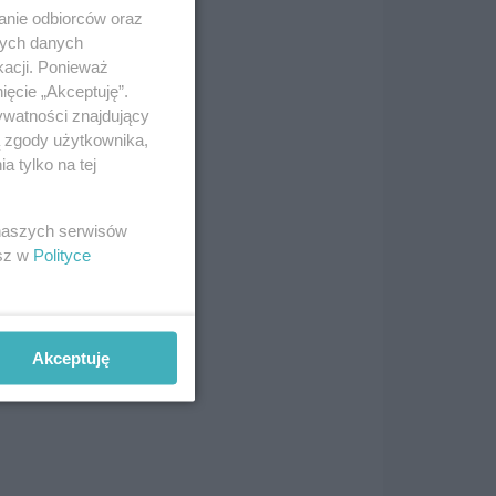
anie odbiorców oraz
nych danych
kacji. Ponieważ
ięcie „Akceptuję”.
ywatności znajdujący
ą zgody użytkownika,
 tylko na tej
 naszych serwisów
esz w
Polityce
Akceptuję