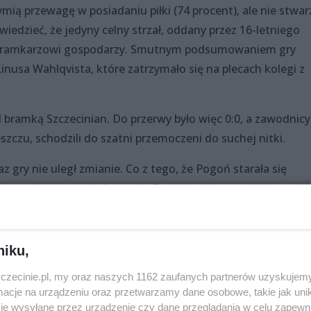
mią przewagę w posiadaniu piłki (74 procent), ale nie stwar
edzieć, że jedyny celny strzał, oddany przez 16-letniego
w bramkarzowi gospodarzy. Smutnym podsumowaniem gry
nusa Wahlqvista, które zatrzymało się na plecach kolegi z
d bramką Szczecinian. Do przerwy było więc 0:0, a zawodnicy
zczu, schodzili do szatni przemoczeni do suchej nitki.
z gry nie uległ zmianie. Co z tego, że Pogoń starała się
zorganizowane w defensywie Zagłębie długo rozbijało ataki
niku,
ował się, gdy piłka spadła mu pod nogi kilka metrów od bram
zczecinie.pl, my oraz naszych 1162 zaufanych partnerów uzyskujemy
cje na urządzeniu oraz przetwarzamy dane osobowe, takie jak unika
o, i w Szczecinie wielu osobom spadł kamień z serca. W
je wysyłane przez urządzenie czy dane przeglądania w celu zapewn