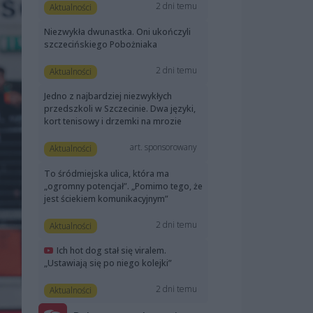
2 dni temu
Aktualności
Niezwykła dwunastka. Oni ukończyli
szczecińskiego Pobożniaka
2 dni temu
Aktualności
Jedno z najbardziej niezwykłych
przedszkoli w Szczecinie. Dwa języki,
kort tenisowy i drzemki na mrozie
art. sponsorowany
Aktualności
To śródmiejska ulica, która ma
„ogromny potencjał”. „Pomimo tego, że
jest ściekiem komunikacyjnym”
2 dni temu
Aktualności
Ich hot dog stał się viralem.
„Ustawiają się po niego kolejki”
2 dni temu
Aktualności