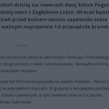
chali dzisiaj na rowerach dwaj kibice Pogo
azdowy mecz z Zagłębiem Lubin. Wracać będz
ydzień przed końcem sezonu zapewniła sobie
O ważnym zwycięstwie 1:0 przesądziła bramk
ie wyrasta na jokera w talii trenera Thomasa Thomasberg
z drugi wchodzi z ławki i strzela bramkę. Niezwykle istotną
zbramkowym remisem.
igowy byt Portowców pojawiło się dwóch Polaków – Natan 
 niż w poprzednich meczach. W grającej o europejskie puchar
– 8 biało-czerwonych, w tym świetnie znani w Szczecinie
amian Dąbrowski.