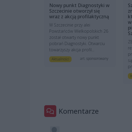
Nowy punkt Diagnostyki w
S
Szczecinie otworzył się
z
wraz z akcją profilaktyczną
k
w
W Szczecinie przy alei
p
Powstańców Wielkopolskich 26
S
został otwarty nowy punkt
Z
pobrań Diagnostyki. Otwarciu
r
towarzyszy akcja profil...
pr
art. sponsorowany
Aktualności
są
pr
I
Komentarze