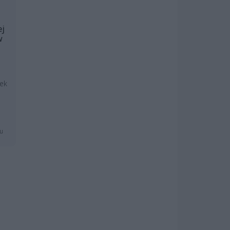
ej
w
ek
mu