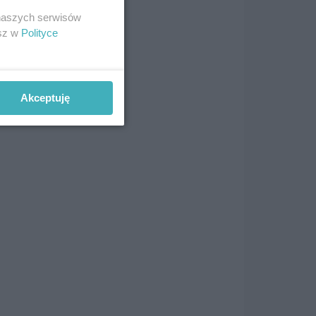
y
gł
 naszych serwisów
esz w
Polityce
mu
Akceptuję