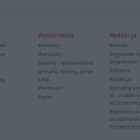
Wydarzenia
Redakcja
eki
Koncerty
Kontakt
nie
Warsztaty
Regulamin i 
prywatności
Spacery i oprowadzania
Reklama
Jarmarki, festyny, pchle
targi
Redakcja
ody
Wernisaże
Specjalny kon
20. urodzin p
Więcej
wSzczecinie.
Regulamin 
śniadaniówk
Szczecin! Jes