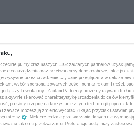
niku,
zczecinie.pl, my oraz naszych 1162 zaufanych partnerów uzyskujemy
cje na urządzeniu oraz przetwarzamy dane osobowe, takie jak unika
je wysyłane przez urządzenie czy dane przeglądania w celu zapewn
klam, wybór spersonalizowanych treści, pomiar reklam i treści, bad
 zgodą Użytkownika my i Zaufani Partnerzy możemy używać dokład
az aktywnie skanować charakterystykę urządzenia do celów identyfi
ść, prosimy o zgodę na korzystanie z tych technologii poprzez klikn
ilion złotych ze słynnej
Dramat w Szczecinie.
a i zawsze możesz ją zmienić/wycofać klikając przycisk ustawień pr
biórki Łatwoganga i
Przywiązany do łóżka pies
ogu strony
. Niektóre rodzaje przetwarzania danych nie wymagaj
undacji Cancer Fighters
w pustym mieszkaniu
iwić się takiemu przetwarzaniu. Preferencje będą miały zastosowania
rafiło do szczecińskiego
Puste mieszkanie, a w nim
zpitala