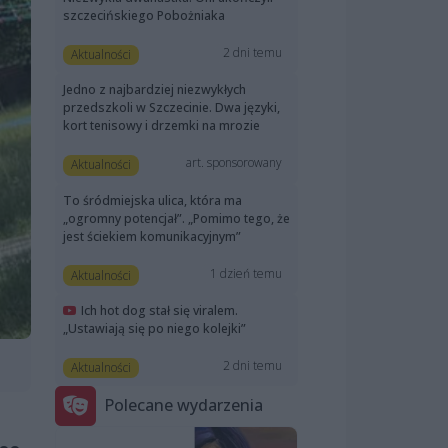
szczecińskiego Pobożniaka
2 dni temu
Aktualności
Jedno z najbardziej niezwykłych
przedszkoli w Szczecinie. Dwa języki,
kort tenisowy i drzemki na mrozie
art. sponsorowany
Aktualności
To śródmiejska ulica, która ma
„ogromny potencjał”. „Pomimo tego, że
jest ściekiem komunikacyjnym”
1 dzień temu
Aktualności
Ich hot dog stał się viralem.
„Ustawiają się po niego kolejki”
2 dni temu
Aktualności
Polecane wydarzenia