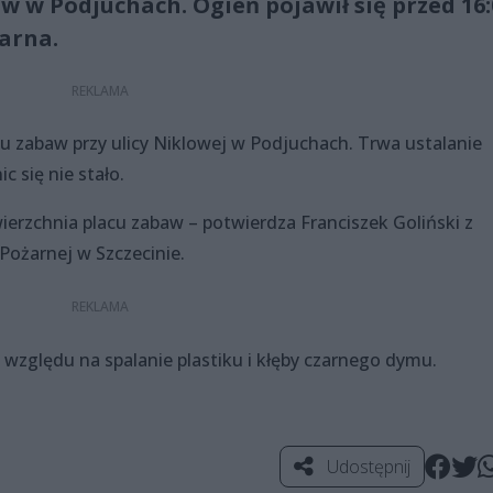
 w Podjuchach. Ogień pojawił się przed 16:
arna.
cu zabaw przy ulicy Niklowej w Podjuchach. Trwa ustalanie
c się nie stało.
awierzchnia placu zabaw – potwierdza Franciszek Goliński z
ożarnej w Szczecinie.
e względu na spalanie plastiku i kłęby czarnego dymu.
Udostępnij