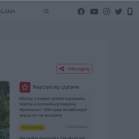
KLAMA
Udostępnij
Najczęściej czytane
Miesiąc z nowym system kasowania
biletów w komunikacji miejskiej.
Wystawiono 1300 opłat dodatkowych
więcej niż rok wcześniej
1 dzień temu
Komunikacja
Niezwykła dwunastka. Oni ukończyli