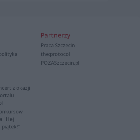
Partnerzy
Praca Szczecin
polityka
the:protocol
POZASzczecin.pl
cert z okazji
ortalu
pl
konkursów
a "Hej
t piątek!"