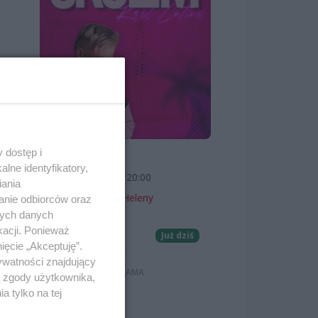
 dostęp i
SKOLIM
lne identyfikatory,
7 sierpnia 2026, 20:00
iania
Teatr Letni im. Heleny
anie odbiorców oraz
Majdaniec
nych danych
kacji. Ponieważ
Koncerty
Już dziś
ięcie „Akceptuję”.
ywatności znajdujący
ą zgody użytkownika,
 tylko na tej