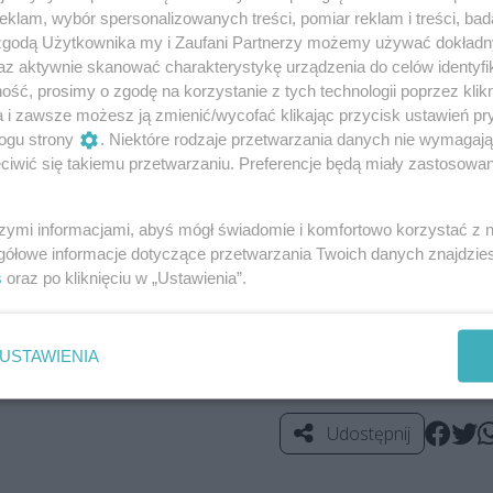
budowlany dokonał kontroli i nie znalazł podstaw do zamkni
klam, wybór spersonalizowanych treści, pomiar reklam i treści, bad
 zgodą Użytkownika my i Zaufani Partnerzy możemy używać dokład
nadzór budowlany dokonuje oceny zgodności wybudowanej
az aktywnie skanować charakterystykę urządzenia do celów identyfi
ceny dokonują również straż pożarna oraz inspekcja sanitar
ść, prosimy o zgodę na korzystanie z tych technologii poprzez klikn
y taką zgodność. Nadto urządzenia posiadają odbiór Urzęd
a i zawsze możesz ją zmienić/wycofać klikając przycisk ustawień pr
wiadczeniu Hossolandu.
ogu strony
. Niektóre rodzaje przetwarzania danych nie wymagaj
iwić się takiemu przetwarzaniu. Preferencje będą miały zastosowania
rozrywki w Brojcach była kilkukrotnie przesuwana. Ostatecz
 terenie obiektu znajduje się ponad 20 atrakcji - m.in. 3
szymi informacjami, abyś mógł świadomie i komfortowo korzystać z
weneckie, autodromy. Na dzieci czekają place zabaw. Na mie
gółowe informacje dotyczące przetwarzania Twoich danych znajdzi
znej.
s
oraz po kliknięciu w „Ustawienia”.
ałać do końca października.
USTAWIENIA
Udostępnij