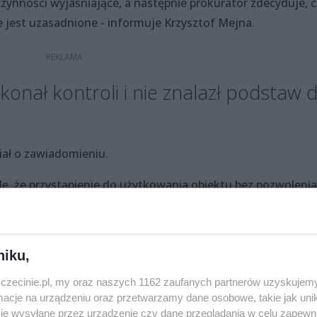
ynności wyjaśniające, a następnie prokurator zdecyduje, c
 jest uzasadnione - informuje Krzysztof Mejna.
nał kontroli i nie znalazł podstaw 
iał o zawiadomieniu.
, że przystąpienie do użytkowania obiektu bez pozwolenia
cyjną dopiero po 60 dniach. Brak w tym przepisie, jak i w
enie do użytkowania obiektu budowlanego bez pozwolenia n
 wykroczenie" – informuje Anna Olszonowicz.
niku,
ją dokumenty ze straży pożarnej i sanepidu oraz złożyli
zczecinie.pl, my oraz naszych 1162 zaufanych partnerów uzyskujemy
u budowlanego.
cje na urządzeniu oraz przetwarzamy dane osobowe, takie jak unika
je wysyłane przez urządzenie czy dane przeglądania w celu zapewn