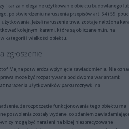
zy "kar za nielegalne użytkowanie obiektu budowlanego lu
o, po stwierdzeniu naruszenia przepisów art. 54 i 55, pouc
 użytkowania. Jeżeli naruszenie trwa, zostaje nałożona kara
kować kolejnymi karami, które są obliczane m.in. na
 kategorii i wielkości obiektu.
a zgłoszenie
ztof Mejna potwierdza wpłynięcie zawiadomienia. Nie ozna
. Sprawa może być rozpatrywana pod dwoma wariantami:
az narażenia użytkowników parku rozrywki na
erdzenie, że rozpoczęcie funkcjonowania tego obiektu ma
ędne pozwolenia zostały wydane, co zdaniem zawiadamiając
kownicy mogą być narażeni na bliżej niesprecyzowane