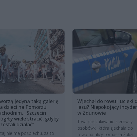
worzą jedyną taką galerię
Wjechał do rowu i uciekł 
la dzieci na Pomorzu
lasu? Niepokojący incyde
achodnim. „Szczecin
w Zdunowie
ógłby wiele stracić, gdyby
Trwa poszukiwanie kierowcy
zestali działać”
osobówki, która zjechała do
taj nie ma pośpiechu, za to
rowu na ulicy Tomasza Żuka