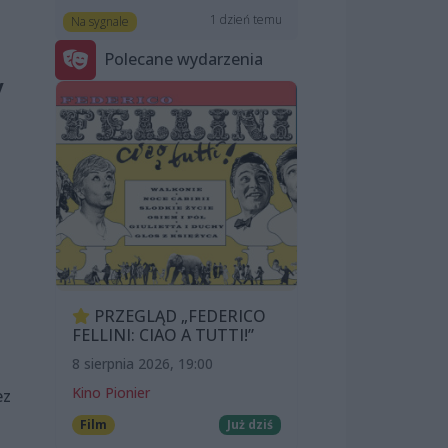
1 dzień temu
Na sygnale
Polecane wydarzenia
y
PRZEGLĄD „FEDERICO
FELLINI: CIAO A TUTTI!”
8 sierpnia 2026, 19:00
Kino Pionier
ez
Film
Już dziś