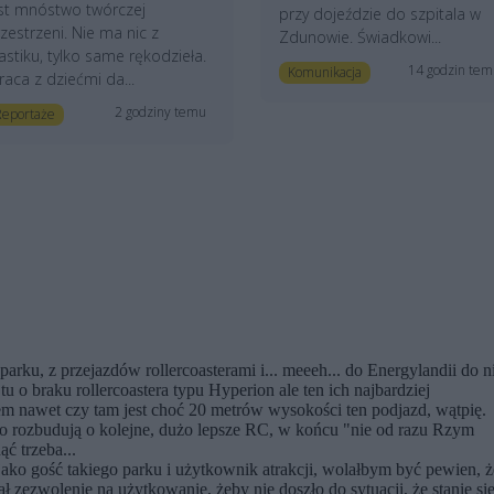
st mnóstwo twórczej
przy dojeździe do szpitala w
zestrzeni. Nie ma nic z
Zdunowie. Świadkowi...
astiku, tylko same rękodzieła.
14 godzin te
Komunikacja
raca z dziećmi da...
2 godziny temu
Reportaże