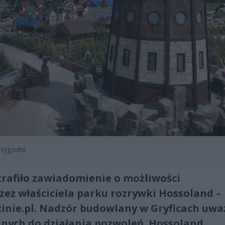
 tygodni
trafiło zawiadomienie o możliwości
zez właściciela parku rozrywki Hossoland –
cinie.pl. Nadzór budowlany w Gryficach uwa
ędnych do działania pozwoleń. Hossoland