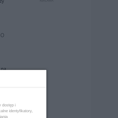
zy
do
 na
a
 dostęp i
lne identyfikatory,
iania