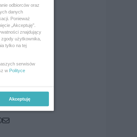
ęcia
anie odbiorców oraz
nych danych
kacji. Ponieważ
na,
ięcie „Akceptuję”.
u
ywatności znajdujący
ą zgody użytkownika,
 tylko na tej
nie
 naszych serwisów
jscu
esz w
Polityce
Akceptuję