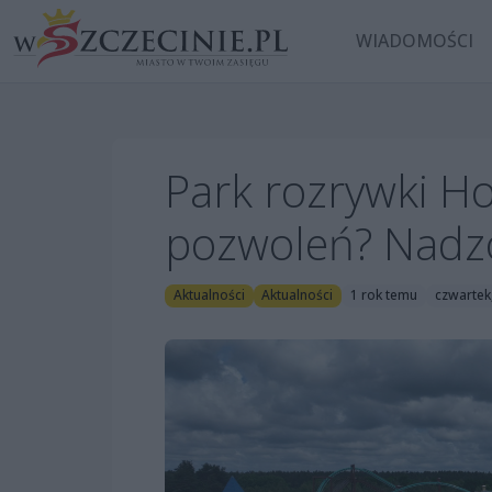
WIADOMOŚCI
Park rozrywki H
pozwoleń? Nadz
Aktualności
Aktualności
1 rok temu
czwartek,