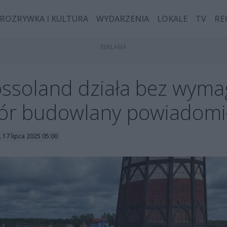
ROZRYWKA I KULTURA
WYDARZENIA
LOKALE
TV
RE
ossoland działa bez wym
ór budowlany powiadomił
 17 lipca 2025 05:00