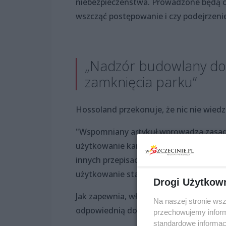
niebezpieczeństwa. Prowadzone będą cz
wszcząć postępowanie i czy podejrzenie
„Nadzór budowlany doko
zamknięcia parku”
Hossoland przekonuje, że nic nie wiedz
"Wspomniany artykuł wprowadza zasadę
użytkowanie karane jest karą administra
innych przepisach prawa, że przystąpi
użytkowanie stanowi przestępstwo lub
Drogi Użytkow
Jak zapewnia, właściciele parku posiada
Na naszej stronie ws
odpowiednią dokumentację do nadzor
przechowujemy informa
standardowe informac