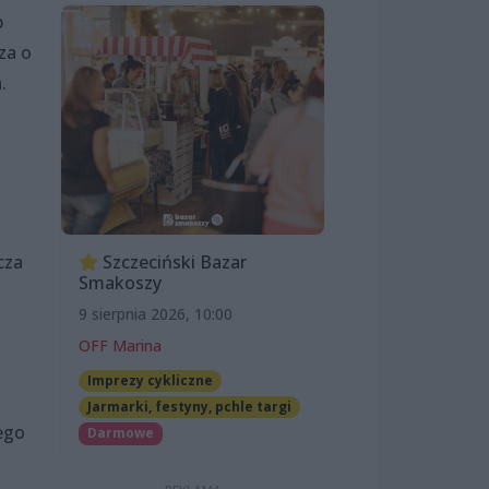
b
za o
.
cza
Szczeciński Bazar
Smakoszy
9 sierpnia 2026, 10:00
OFF Marina
Imprezy cykliczne
Jarmarki, festyny, pchle targi
ego
Darmowe