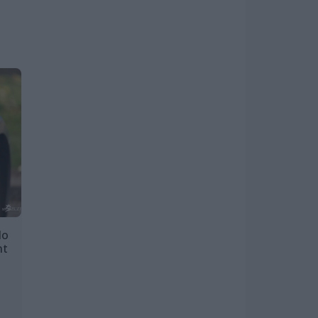
do
nt