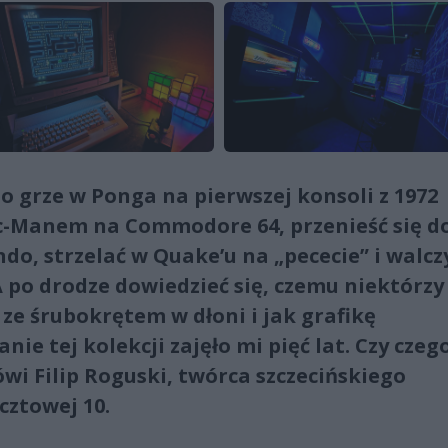
o grze w Ponga na pierwszej konsoli z 1972
Pac-Manem na Commodore 64, przenieść się d
do, strzelać w Quake’u na „pececie” i walcz
 po drodze dowiedzieć się, czemu niektórzy
ze śrubokrętem w dłoni i jak grafikę
nie tej kolekcji zajęło mi pięć lat. Czy czeg
ówi Filip Roguski, twórca szczecińskiego
ztowej 10.