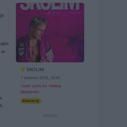
ją
napis
e w
SKOLIM
7 sierpnia 2026, 20:00
Teatr Letni im. Heleny
Majdaniec
x
Koncerty
h.