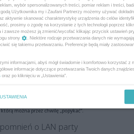
stanowisko z Commodore 64, czyli najczęściej kupowanym
klam, wybór spersonalizowanych treści, pomiar reklam i treści, bad
 zgodą Użytkownika my i Zaufani Partnerzy możemy używać dokład
ym w latach 80. i 90. w Polsce.
az aktywnie skanować charakterystykę urządzenia do celów identyfi
ść, prosimy o zgodę na korzystanie z tych technologii poprzez klikn
 tylko w czasie samej gry, ale również podczas jej wgrywa
a i zawsze możesz ją zmienić/wycofać klikając przycisk ustawień pr
etofonem, w którym ustawiało się głowicę małym śrubokrę
ogu strony
. Niektóre rodzaje przetwarzania danych nie wymagaj
ddech, żeby żaden dźwięk nie zakłócił procesu wczytywania
iwić się takiemu przetwarzaniu. Preferencje będą miały zastosowania
szymi informacjami, abyś mógł świadomie i komfortowo korzystać z
i Atari i Amigi. O Pegasusach, które w latach 90. zalały pols
gółowe informacje dotyczące przetwarzania Twoich danych znajdzi
tendo. Oglądamy kolejne wersje Sony PlayStation, Xboxa, ale
s
oraz po kliknięciu w „Ustawienia”.
większej popularności, a podobnie jak Sony PlayStation była
USTAWIENIA
e i wiele, wiele więcej. A przy każdym czeka garść ciekawos
 którą można przez chwilę „popykać”.
wspomnień o LAN party