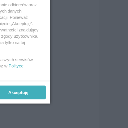
anie odbiorców oraz
nych danych
kacji. Ponieważ
ięcie „Akceptuję”.
nia.
ywatności znajdujący
tem.
ą zgody użytkownika,
 gry
 tylko na tej
 naszych serwisów
ki
esz w
Polityce
 też
Akceptuję
tek