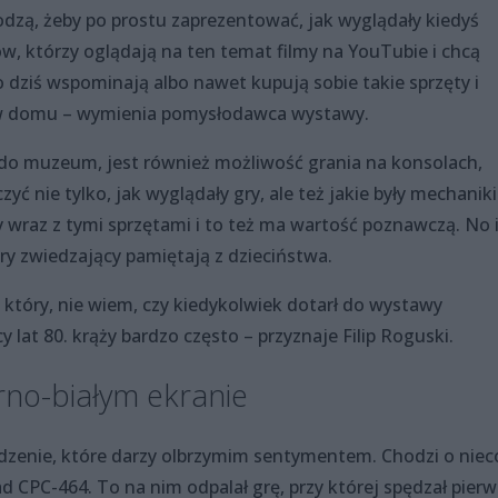
odzą, żeby po prostu zaprezentować, jak wyglądały kiedyś
, którzy oglądają na ten temat filmy na YouTubie i chcą
o dziś wspominają albo nawet kupują sobie takie sprzęty i
ą w domu – wymienia pomysłodawca wystawy.
do muzeum, jest również możliwość grania na konsolach,
 nie tylko, jak wyglądały gry, ale też jakie były mechaniki
 wraz z tymi sprzętami i to też ma wartość poznawczą. No 
ry zwiedzający pamiętają z dzieciństwa.
który, nie wiem, czy kiedykolwiek dotarł do wystawy
cy lat 80. krąży bardzo często – przyznaje Filip Roguski.
arno-białym ekranie
enie, które darzy olbrzymim sentymentem. Chodzi o niec
 CPC-464. To na nim odpalał grę, przy której spędzał pier