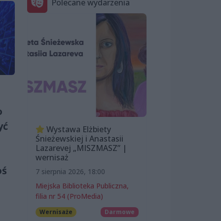
Polecane wydarzenia
o
yć
Wystawa Elżbiety
Śnieżewskiej i Anastasii
Lazarevej „MISZMASZ” |
wernisaż
oś
7 sierpnia 2026, 18:00
Miejska Biblioteka Publiczna,
filia nr 54 (ProMedia)
Wernisaże
Darmowe