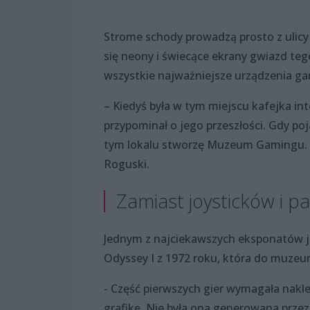
Strome schody prowadzą prosto z ulicy 
się neony i świecące ekrany gwiazd teg
wszystkie najważniejsze urządzenia ga
– Kiedyś była w tym miejscu kafejka int
przypominał o jego przeszłości. Gdy poj
tym lokalu stworzę Muzeum Gamingu. Mo
Roguski.
Zamiast joysticków i p
Jednym z najciekawszych eksponatów je
Odyssey I z 1972 roku, która do muze
- Część pierwszych gier wymagała naklej
grafikę. Nie była ona generowana prz