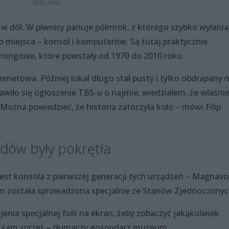
w dół. W piwnicy panuje półmrok, z którego szybko wyłania
o miejsca – konsol i komputerów. Są tutaj praktycznie
mingowe, które powstały od 1970 do 2010 roku.
ernetowa. Później lokal długo stał pusty i tylko obdrapany 
awiło się ogłoszenie TBS-u o najmie, wiedziałem, że właśni
żna powiedzieć, że historia zatoczyła koło – mówi Filip
adów były pokrętła
st konsola z pierwszej generacji tych urządzeń – Magnavo
um została sprowadzona specjalnie ze Stanów Zjednoczonyc
enia specjalnej folii na ekran, żeby zobaczyć jakąkolwiek
ez sam sprzęt – tłumaczy gospodarz muzeum.