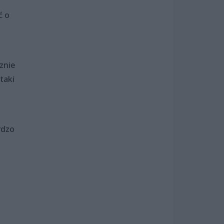
ć o
cznie
taki
rdzo