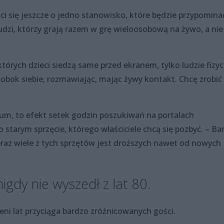
i się jeszcze o jedno stanowisko, które będzie przypomina
udzi, którzy grają razem w grę wieloosobową na żywo, a nie
 których dzieci siedzą same przed ekranem, tylko ludzie fizy
 obok siebie, rozmawiając, mając żywy kontakt. Chcę zrobić 
um, to efekt setek godzin poszukiwań na portalach
o starym sprzęcie, którego właściciele chcą się pozbyć. – Ba
eraz wiele z tych sprzętów jest droższych nawet od nowych
igdy nie wyszedł z lat 80.
i lat przyciąga bardzo zróżnicowanych gości.