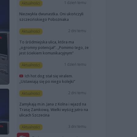
1 dzień temu
Aktualności
Niezwykła dwunastka. Oni ukończyli
szczecińskiego Pobożniaka
2 dni temu
Aktualności
To śródmiejska ulica, która ma
„ogromny potencjał”. „Pomimo tego, że
jest ściekiem komunikacyjnym”
1 dzień temu
Aktualności
Ich hot dog stał się viralem.
„Ustawiają się po niego kolejki”
2 dni temu
Aktualności
Zamykają m.in. Jana z Kolna i wjazd na
Trasę Zamkową. Wielki wyścig jutro na
ulicach Szczecina
3 dni temu
Aktualności