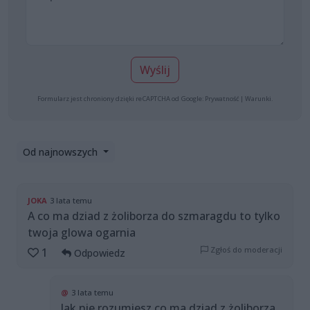
Wyślij
Formularz jest chroniony dzięki reCAPTCHA od Google:
Prywatność
|
Warunki
.
Od najnowszych
JOKA
3 lata temu
A co ma dziad z żoliborza do szmaragdu to tylko
twoja glowa ogarnia
Zgłoś do moderacji
1
Odpowiedz
@
3 lata temu
Jak nie rozumiesz co ma dziad z żoliborza