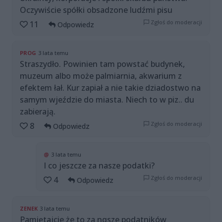
Oczywiście spółki obsadzone ludźmi pisu
Zgłoś do moderacji
11
Odpowiedz
PROG
3 lata temu
Straszydło. Powinien tam powstać budynek,
muzeum albo może palmiarnia, akwarium z
efektem łał. Kur zapiał a nie takie dziadostwo na
samym wjeździe do miasta. Niech to w piz.. du
zabierają.
Zgłoś do moderacji
8
Odpowiedz
@
3 lata temu
I co jeszcze za nasze podatki?
Zgłoś do moderacji
4
Odpowiedz
ZENEK
3 lata temu
Pamiętajcie że to za nqsze podatników