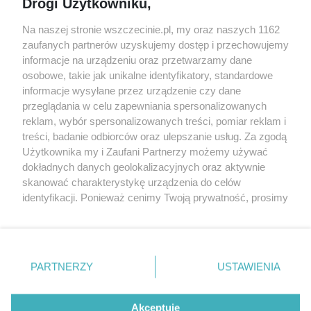
Warsztaty
Regulamin i polityka
Drogi Użytkowniku,
prywatności
Spacery i oprowadzania
Na naszej stronie wszczecinie.pl, my oraz naszych 1162
Reklama
Jarmarki, festyny, pchle
zaufanych partnerów uzyskujemy dostęp i przechowujemy
targi
Redakcja
informacje na urządzeniu oraz przetwarzamy dane
Wernisaże
Specjalny koncert z okazji
osobowe, takie jak unikalne identyfikatory, standardowe
informacje wysyłane przez urządzenie czy dane
20. urodzin portalu
Więcej
przeglądania w celu zapewniania spersonalizowanych
wSzczecinie.pl
reklam, wybór spersonalizowanych treści, pomiar reklam i
Regulamin konkursów
treści, badanie odbiorców oraz ulepszanie usług. Za zgodą
śniadaniówka "Hej
Użytkownika my i Zaufani Partnerzy możemy używać
Szczecin! Jest piątek!"
dokładnych danych geolokalizacyjnych oraz aktywnie
skanować charakterystykę urządzenia do celów
identyfikacji. Ponieważ cenimy Twoją prywatność, prosimy
o zgodę na korzystanie z tych technologii poprzez
Partnerzy
kliknięcie „Akceptuję”. Zgoda jest dobrowolna i zawsze
możesz ją zmienić/wycofać klikając przycisk ustawień
Praca Szczecin
prywatności znajdujący się w lewym dolnym rogu strony
the:protocol
PARTNERZY
USTAWIENIA
. Niektóre rodzaje przetwarzania danych nie wymagają
POZASzczecin.pl
zgody użytkownika, ale masz prawo sprzeciwić się
takiemu przetwarzaniu. Preferencje będą miały
Akceptuję