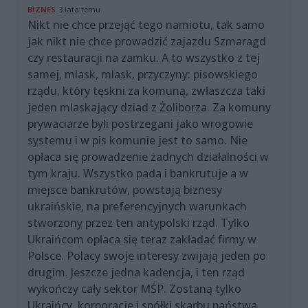
BIZNES
3 lata temu
Nikt nie chce przejąć tego namiotu, tak samo
jak nikt nie chce prowadzić zajazdu Szmaragd
czy restauracji na zamku. A to wszystko z tej
samej, mlask, mlask, przyczyny: pisowskiego
rządu, który tęskni za komuną, zwłaszcza taki
jeden mlaskający dziad z Żoliborza. Za komuny
prywaciarze byli postrzegani jako wrogowie
systemu i w pis komunie jest to samo. Nie
opłaca się prowadzenie żadnych działalności w
tym kraju. Wszystko pada i bankrutuje a w
miejsce bankrutów, powstają biznesy
ukraińskie, na preferencyjnych warunkach
stworzony przez ten antypolski rząd. Tylko
Ukraińcom opłaca się teraz zakładać firmy w
Polsce. Polacy swoje interesy zwijają jeden po
drugim. Jeszcze jedna kadencja, i ten rząd
wykończy cały sektor MŚP. Zostaną tylko
Ukraińcy, korporacje i spółki skarbu państwa.