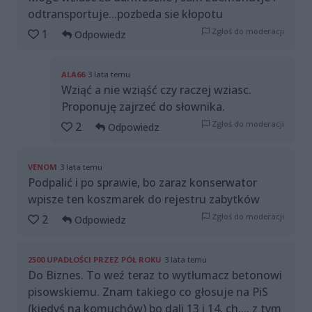
odtransportuje...pozbeda sie kłopotu
Zgłoś do moderacji
1
Odpowiedz
ALA66
3 lata temu
Wziąć a nie wziąść czy raczej wziasc.
Proponuję zajrzeć do słownika.
Zgłoś do moderacji
2
Odpowiedz
VENOM
3 lata temu
Podpalić i po sprawie, bo zaraz konserwator
wpisze ten koszmarek do rejestru zabytków
Zgłoś do moderacji
2
Odpowiedz
2500 UPADŁOŚCI PRZEZ PÓŁ ROKU
3 lata temu
Do Biznes. To weź teraz to wytłumacz betonowi
pisowskiemu. Znam takiego co głosuje na PiS
(kiedyś na komuchów) bo dali 13 i 14, ch.... z tym