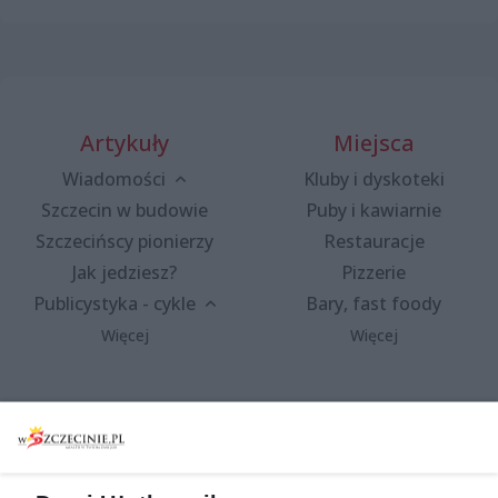
Artykuły
Miejsca
Wiadomości
Kluby i dyskoteki
Szczecin w budowie
Puby i kawiarnie
Szczecińscy pionierzy
Restauracje
Jak jedziesz?
Pizzerie
Publicystyka - cykle
Bary, fast foody
Więcej
Więcej
Wydarzenia
Redakcja
Koncerty
Kontakt