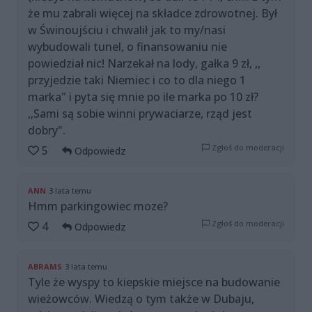
że mu zabrali więcej na składce zdrowotnej. Był
w Świnoujściu i chwalił jak to my/nasi
wybudowali tunel, o finansowaniu nie
powiedział nic! Narzekał na lody, gałka 9 zł, ,,
przyjedzie taki Niemiec i co to dla niego 1
marka" i pyta się mnie po ile marka po 10 zł?
,,Sami są sobie winni prywaciarze, rząd jest
dobry".
Zgłoś do moderacji
5
Odpowiedz
ANN
3 lata temu
Hmm parkingowiec moze?
Zgłoś do moderacji
4
Odpowiedz
ABRAMS
3 lata temu
Tyle że wyspy to kiepskie miejsce na budowanie
wieżowców. Wiedzą o tym także w Dubaju,