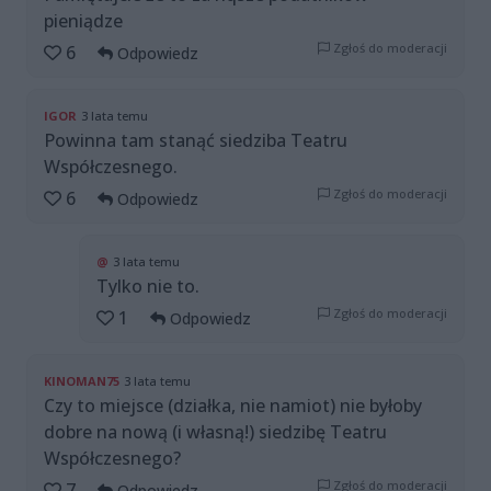
pieniądze
Zgłoś do moderacji
6
Odpowiedz
IGOR
3 lata temu
Powinna tam stanąć siedziba Teatru
Współczesnego.
Zgłoś do moderacji
6
Odpowiedz
@
3 lata temu
Tylko nie to.
Zgłoś do moderacji
1
Odpowiedz
KINOMAN75
3 lata temu
Czy to miejsce (działka, nie namiot) nie byłoby
dobre na nową (i własną!) siedzibę Teatru
Współczesnego?
Zgłoś do moderacji
7
Odpowiedz