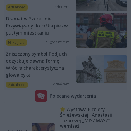
2 dni temu
Aktualności
Dramat w Szczecinie.
Przywiązany do łóżka pies w
pustym mieszkaniu
22 godziny temu
Na sygnale
Zniszczony symbol Podjuch
odzyskuje dawną formę.
Wróciła charakterystyczna
głowa byka
1 dzień temu
Aktualności
Polecane wydarzenia
Wystawa Elżbiety
Śnieżewskiej i Anastasii
Lazarevej „MISZMASZ” |
wernisaż