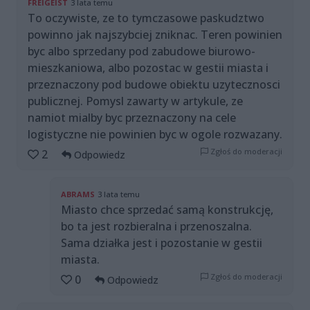
FREIGEIST
3 lata temu
To oczywiste, ze to tymczasowe paskudztwo
powinno jak najszybciej zniknac. Teren powinien
byc albo sprzedany pod zabudowe biurowo-
mieszkaniowa, albo pozostac w gestii miasta i
przeznaczony pod budowe obiektu uzytecznosci
publicznej. Pomysl zawarty w artykule, ze
namiot mialby byc przeznaczony na cele
logistyczne nie powinien byc w ogole rozwazany.
Zgłoś do moderacji
2
Odpowiedz
ABRAMS
3 lata temu
Miasto chce sprzedać samą konstrukcję,
bo ta jest rozbieralna i przenoszalna.
Sama działka jest i pozostanie w gestii
miasta.
Zgłoś do moderacji
0
Odpowiedz