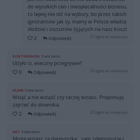
do wysokich cen i nieopłacalności biznesu,
to lepiej nie idź na wybory, bo przez takich
ignorantów jak ty, mamy w Polsce władzę
złodziei i oszustów żyjących na nasz koszt
Zgłoś do moderacji
2
Odpowiedz
FLOŁTINGAŁDA
3 lata temu
Ulżyło ci, wieczny przegrywie?
Zgłoś do moderacji
0
Odpowiedz
ALA66
3 lata temu
Wziąć a nie wziąść czy raczej wziasc. Proponuję
zajrzeć do słownika.
Zgłoś do moderacji
2
Odpowiedz
ART
3 lata temu
Moge wziasc za darmoszke , sam zdemonutje i