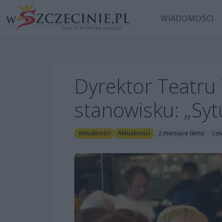
WIADOMOŚCI
Dyrektor Teatru
stanowisku: „Sytu
Aktualności
Aktualności
2 miesiące temu
czw