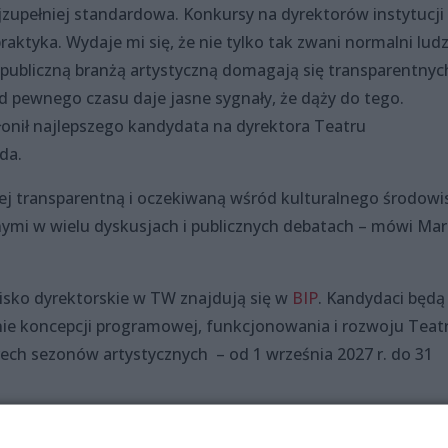
najzupełniej standardowa. Konkursy na dyrektorów instytucji
raktyka. Wydaje mi się, że nie tylko tak zwani normalni ludz
publiczną branżą artystyczną domagają się transparentnych
 pewnego czasu daje jasne sygnały, że dąży do tego.
łonił najlepszego kandydata na dyrektora Teatru
da.
ej transparentną i oczekiwaną wśród kulturalnego środowi
nnymi w wielu dyskusjach i publicznych debatach – mówi Mar
isko dyrektorskie w TW znajdują się w
BIP
. Kandydaci będą
nie koncepcji programowej, funkcjonowania i rozwoju Teat
ch sezonów artystycznych – od 1 września 2027 r. do 31