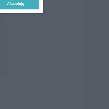
Akceptuję
o
mu