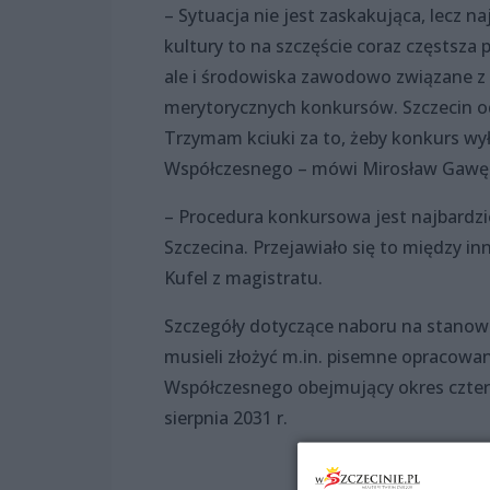
– Sytuacja nie jest zaskakująca, lecz 
kultury to na szczęście coraz częstsza p
ale i środowiska zawodowo związane z 
merytorycznych konkursów. Szczecin od
Trzymam kciuki za to, żeby konkurs wy
Współczesnego – mówi Mirosław Gawę
– Procedura konkursowa jest najbardzi
Szczecina. Przejawiało się to między i
Kufel z magistratu.
Szczegóły dotyczące naboru na stanow
musieli złożyć m.in. pisemne opracowa
Współczesnego obejmujący okres cztere
sierpnia 2031 r.