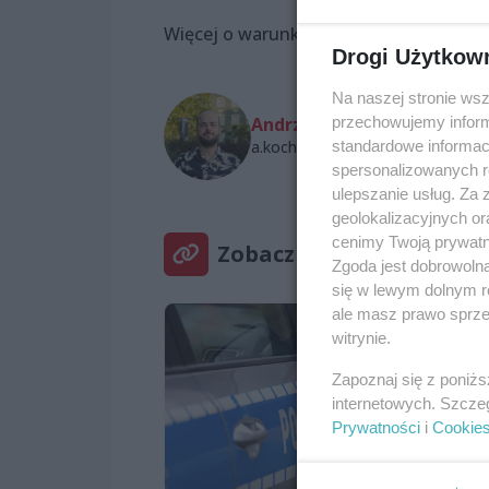
Więcej o warunkach konkursu pisaliśm
Drogi Użytkow
Na naszej stronie ws
przechowujemy informa
Andrzej Kochański
standardowe informac
a.kochanski@wszczecinie.pl
spersonalizowanych re
ulepszanie usług. Za
geolokalizacyjnych or
cenimy Twoją prywatno
Zobacz też
Zgoda jest dobrowoln
się w lewym dolnym r
ale masz prawo sprzec
witrynie.
Zapoznaj się z poniż
internetowych. Szcze
Prywatności
i
Cookie