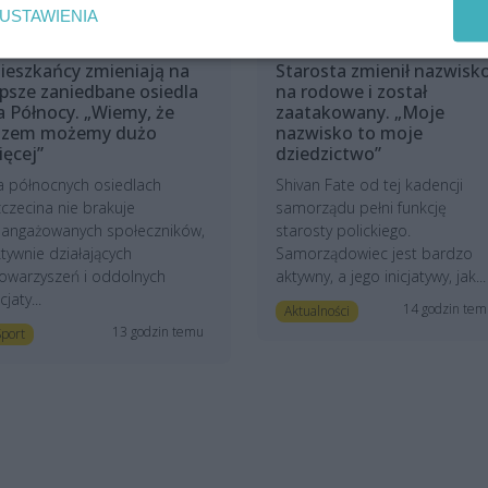
USTAWIENIA
ieszkańcy zmieniają na
Starosta zmienił nazwisk
epsze zaniedbane osiedla
na rodowe i został
a Północy. „Wiemy, że
zaatakowany. „Moje
azem możemy dużo
nazwisko to moje
ięcej”
dziedzictwo”
a północnych osiedlach
Shivan Fate od tej kadencji
czecina nie brakuje
samorządu pełni funkcję
aangażowanych społeczników,
starosty polickiego.
tywnie działających
Samorządowiec jest bardzo
owarzyszeń i oddolnych
aktywny, a jego inicjatywy, jak...
icjaty...
14 godzin te
Aktualności
13 godzin temu
port