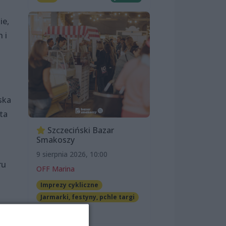
ie,
 i
ska
ta
Szczeciński Bazar
Smakoszy
9 sierpnia 2026, 10:00
ru
OFF Marina
Imprezy cykliczne
Jarmarki, festyny, pchle targi
Darmowe