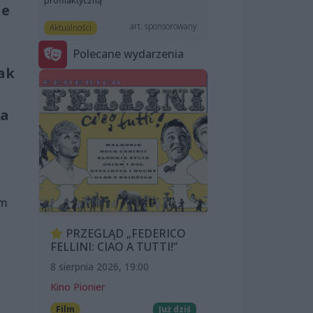
profilaktyczną
ie
art. sponsorowany
Aktualności
Polecane wydarzenia
ak
ka
im
PRZEGLĄD „FEDERICO
FELLINI: CIAO A TUTTI!”
8 sierpnia 2026, 19:00
Kino Pionier
Film
Już dziś