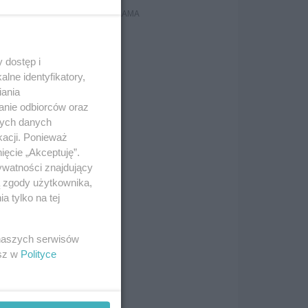
 dostęp i
lne identyfikatory,
iania
anie odbiorców oraz
nych danych
kacji. Ponieważ
ięcie „Akceptuję”.
ywatności znajdujący
ą zgody użytkownika,
 tylko na tej
 naszych serwisów
esz w
Polityce