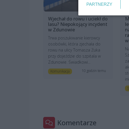
PARTNERZY
Wjechał do rowu i uciekł do
M
lasu? Niepokojący incydent
l
w Zdunowie
n
r
Trwa poszukiwanie kierowcy
w
osobówki, która zjechała do
N
rowu na ulicy Tomasza Żuka
Sz
przy dojeździe do szpitala w
z
Zdunowie. Świadkowi...
ak
10 godzin temu
Komunikacja
st
in
S
Komentarze