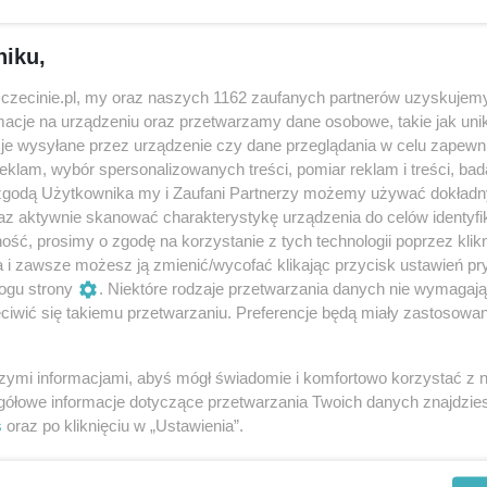
y
tutaj
.
niku,
zczecinie.pl, my oraz naszych 1162 zaufanych partnerów uzyskujemy
cje na urządzeniu oraz przetwarzamy dane osobowe, takie jak unika
Udostępnij
je wysyłane przez urządzenie czy dane przeglądania w celu zapewn
klam, wybór spersonalizowanych treści, pomiar reklam i treści, bad
 zgodą Użytkownika my i Zaufani Partnerzy możemy używać dokład
az aktywnie skanować charakterystykę urządzenia do celów identyfi
ść, prosimy o zgodę na korzystanie z tych technologii poprzez klikn
a i zawsze możesz ją zmienić/wycofać klikając przycisk ustawień pr
ogu strony
. Niektóre rodzaje przetwarzania danych nie wymagaj
iwić się takiemu przetwarzaniu. Preferencje będą miały zastosowania
szymi informacjami, abyś mógł świadomie i komfortowo korzystać z
gółowe informacje dotyczące przetwarzania Twoich danych znajdzi
s
oraz po kliknięciu w „Ustawienia”.