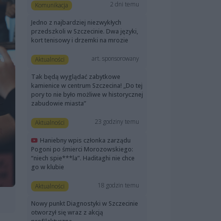
2 dni temu
Komunikacja
Jedno z najbardziej niezwykłych
przedszkoli w Szczecinie. Dwa języki,
kort tenisowy i drzemki na mrozie
art. sponsorowany
Aktualności
Tak będą wyglądać zabytkowe
kamienice w centrum Szczecina! „Do tej
pory to nie było możliwe w historycznej
zabudowie miasta”
23 godziny temu
Aktualności
Haniebny wpis członka zarządu
Pogoni po śmierci Morozowskiego:
“niech spie***la”. Haditaghi nie chce
go w klubie
18 godzin temu
Aktualności
Nowy punkt Diagnostyki w Szczecinie
otworzył się wraz z akcją