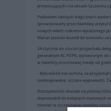
protestujących i na ulicach Szczecina z
Pokłosiem tamtych tragicznych wydarzeń
sprowokowany przez kłamliwy artykuł 
nowych władz rzekomo wyrażonego prze
Marian Jasiński wszedł do komitetu str
24 stycznia do stoczni przyjechała del
generalnym KC PZPR, wyniesionym do 
w świetlicy stoczniowej trwały od godz
- Była wśród nas euforia, że przyjechał
nieskrępowane, szczere wypowiedzi. Za
Rzeczywistość okazała się później różn
doprowadził do kolejnych masowych str
również w szczecińskiej świetlicy stoc