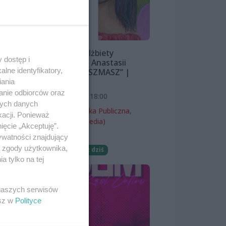
 lat
Wystawa Elżbiety
 dostęp i
Śnieżewskiej i Anastasii
lne identyfikatory,
Lazarevej „MISZMASZ” |
wernisaż
iania
anie odbiorców oraz
7 sierpnia 2026, 18:00
nych danych
Miejska Biblioteka Publiczna,
kacji. Ponieważ
filia nr 54 (ProMedia)
ięcie „Akceptuję”.
ywatności znajdujący
Wernisaże
ą zgody użytkownika,
Darmowe
Już dziś
 tylko na tej
 naszych serwisów
esz w
Polityce