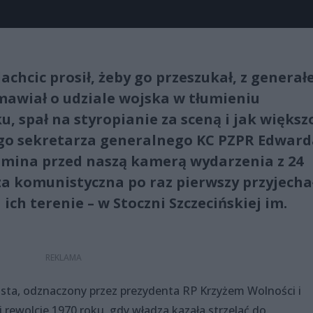
lachcic prosił, żeby go przeszukał, z genera
awiał o udziale wojska w tłumieniu
u, spał na styropianie za sceną i jak większ
ego sekretarza generalnego KC PZPR Edwar
omina przed naszą kamerą wydarzenia z 24
za komunistyczna po raz pierwszy przyjecha
ich terenie – w Stoczni Szczecińskiej im.
ista, odznaczony przez prezydenta RP Krzyżem Wolności i
 rewolcie 1970 roku, gdy władza kazała strzelać do