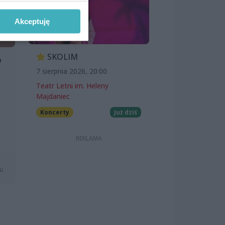
Akceptuję
SKOLIM
o
7 sierpnia 2026, 20:00
Teatr Letni im. Heleny
Majdaniec
Koncerty
Już dziś
mu