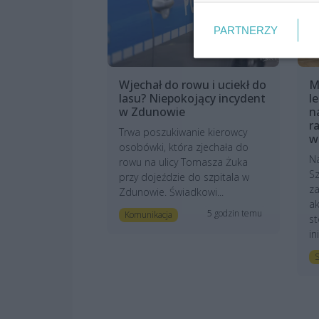
PARTNERZY
Wjechał do rowu i uciekł do
M
lasu? Niepokojący incydent
l
w Zdunowie
n
r
Trwa poszukiwanie kierowcy
w
osobówki, która zjechała do
N
rowu na ulicy Tomasza Żuka
Sz
przy dojeździe do szpitala w
z
Zdunowie. Świadkowi...
ak
5 godzin temu
Komunikacja
st
in
S