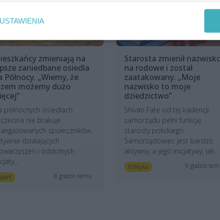
USTAWIENIA
ieszkańcy zmieniają na
Starosta zmienił nazwisk
epsze zaniedbane osiedla
na rodowe i został
a Północy. „Wiemy, że
zaatakowany. „Moje
azem możemy dużo
nazwisko to moje
ięcej”
dziedzictwo”
a północnych osiedlach
Shivan Fate od tej kadencji
czecina nie brakuje
samorządu pełni funkcję
aangażowanych społeczników,
starosty polickiego.
tywnie działających
Samorządowiec jest bardzo
owarzyszeń i oddolnych
aktywny, a jego inicjatywy, jak...
icjaty...
9 godzin te
Polityka
8 godzin temu
port