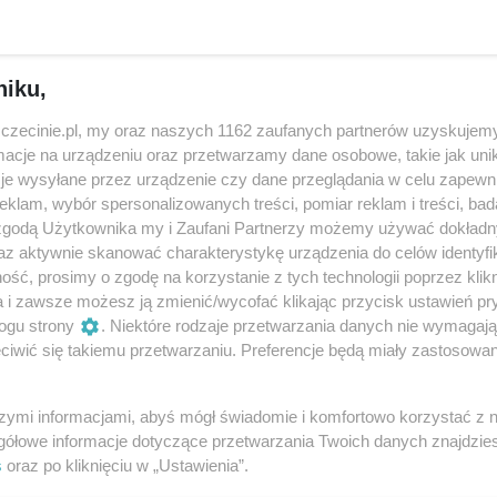
parlamentarnych z 4 czerwca 1989 roku, czyli dokładnie 37
niku,
zczecinie.pl, my oraz naszych 1162 zaufanych partnerów uzyskujemy
cje na urządzeniu oraz przetwarzamy dane osobowe, takie jak unika
je wysyłane przez urządzenie czy dane przeglądania w celu zapewn
Udostępnij
klam, wybór spersonalizowanych treści, pomiar reklam i treści, bad
 zgodą Użytkownika my i Zaufani Partnerzy możemy używać dokład
az aktywnie skanować charakterystykę urządzenia do celów identyfi
ść, prosimy o zgodę na korzystanie z tych technologii poprzez klikn
a i zawsze możesz ją zmienić/wycofać klikając przycisk ustawień pr
ogu strony
. Niektóre rodzaje przetwarzania danych nie wymagaj
iwić się takiemu przetwarzaniu. Preferencje będą miały zastosowania
szymi informacjami, abyś mógł świadomie i komfortowo korzystać z
gółowe informacje dotyczące przetwarzania Twoich danych znajdzi
s
oraz po kliknięciu w „Ustawienia”.