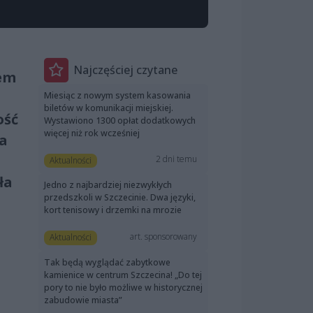
Najczęściej czytane
łem
Miesiąc z nowym system kasowania
biletów w komunikacji miejskiej.
ość
Wystawiono 1300 opłat dodatkowych
więcej niż rok wcześniej
da
2 dni temu
Aktualności
ła
Jedno z najbardziej niezwykłych
przedszkoli w Szczecinie. Dwa języki,
kort tenisowy i drzemki na mrozie
art. sponsorowany
Aktualności
Tak będą wyglądać zabytkowe
kamienice w centrum Szczecina! „Do tej
pory to nie było możliwe w historycznej
zabudowie miasta”