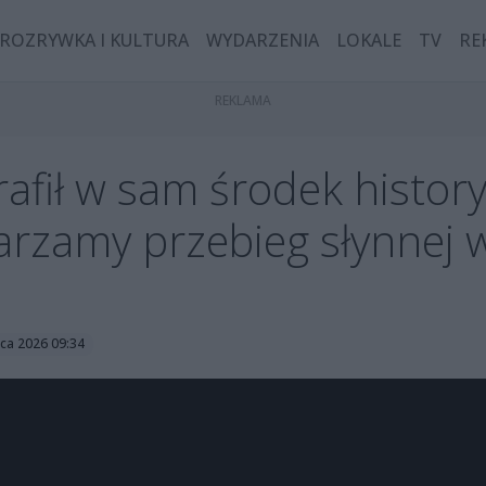
ROZRYWKA I KULTURA
WYDARZENIA
LOKALE
TV
RE
trafił w sam środek histo
rzamy przebieg słynnej w
wca 2026 09:34