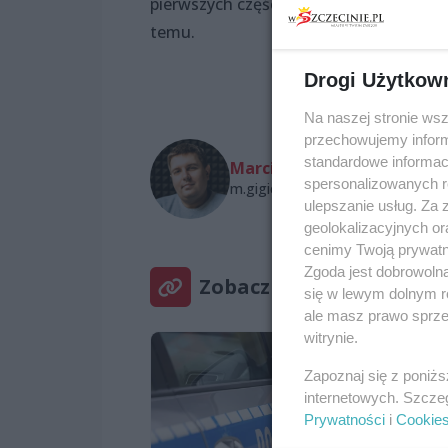
pierwszych częściowo wolnych wyborów 
temu.
Drogi Użytkow
Na naszej stronie ws
przechowujemy informa
standardowe informac
Marcin Gigiel
spersonalizowanych re
m.gigiel@wszczecinie.pl
ulepszanie usług. Za
geolokalizacyjnych or
cenimy Twoją prywatno
Zgoda jest dobrowoln
Zobacz też
się w lewym dolnym r
ale masz prawo sprzec
witrynie.
Zapoznaj się z poniż
internetowych. Szcze
Prywatności
i
Cookie