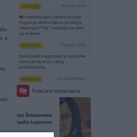
18 godzin temu
Inwestycje
Haniebny wpis członka zarządu
Pogoni po śmierci Morozowskiego:
“niech spie***la”. Haditaghi nie chce
dla
go w klubie
, a
14 godzin temu
Aktualności
Nowy punkt Diagnostyki w Szczecinie
otworzył się wraz z akcją
profilaktyczną
wy
art. sponsorowany
Aktualności
Polecane wydarzenia
ski.