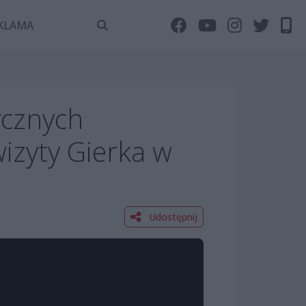
KLAMA
rycznych
izyty Gierka w
Udostępnij