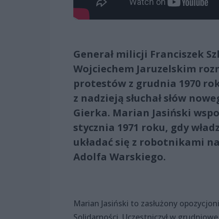
Generał milicji Franciszek Sz
Wojciechem Jaruzelskim rozm
protestów z grudnia 1970 rok
z nadzieją słuchał słów now
Gierka. Marian Jasiński wsp
stycznia 1971 roku, gdy wład
układać się z robotnikami na 
Adolfa Warskiego.
Marian Jasiński to zasłużony opozycjon
Solidarności. Uczestniczył w grudniowej