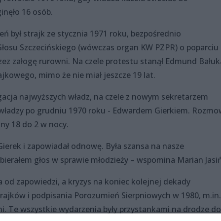
ginęło 16 osób.
 był strajk ze stycznia 1971 roku, bezpośrednio
Głosu Szczecińskiego (wówczas organ KW PZPR) o poparciu 
z załogę rurowni. Na czele protestu stanął Edmund Bałuka
ajkowego, mimo że nie miał jeszcze 19 lat.
egacja najwyższych władz, na czele z nowym sekretarzem
władzy po grudniu 1970 roku - Edwardem Gierkiem. Rozmo
iny 18 do 2 w nocy.
 Gierek i zapowiadał odnowę. Była szansa na nasze
bierałem głos w sprawie młodzieży – wspomina Marian Jasiń
a od zapowiedzi, a kryzys na koniec kolejnej dekady
ajków i podpisania Porozumień Sierpniowych w 1980, m.in.
zni. Te wszystkie wydarzenia były przystankami na drodze do