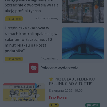
Szczecinie otworzył się wraz z
akcją profilaktyczną
art. sponsorowany
Aktualności
Urzędniczka skarbowa w
ramach kontroli opalała się w
solarium w Szczecinie. „10
minut relaksu na koszt
podatnika”
1 dzień temu
Aktualności
Polecane wydarzenia
PRZEGLĄD „FEDERICO
FELLINI: CIAO A TUTTI!”
8 sierpnia 2026, 19:00
Kino Pionier
Film
Już dziś