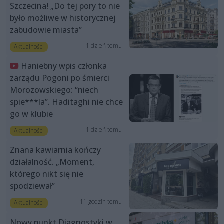
Szczecina! „Do tej pory to nie
było możliwe w historycznej
zabudowie miasta”
1 dzień temu
Aktualności
Haniebny wpis członka
zarządu Pogoni po śmierci
Morozowskiego: “niech
spie***la”. Haditaghi nie chce
go w klubie
1 dzień temu
Aktualności
Znana kawiarnia kończy
działalność. „Moment,
którego nikt się nie
spodziewał”
11 godzin temu
Aktualności
Nowy punkt Diagnostyki w