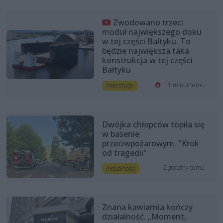
Zwodowano trzeci
moduł największego doku
w tej części Bałtyku. To
będzie największa taka
konstrukcja w tej części
Bałtyku
11 minut temu
Inwestycje
Dwójka chłopców topiła się
w basenie
przeciwpożarowym. "Krok
od tragedii"
2 godziny temu
Aktualności
Znana kawiarnia kończy
działalność. „Moment,