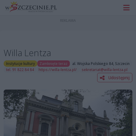
Willa Lentza
Instytucje kultury
Zamknięte teraz
al. Wojska Polskiego 84, Szczecin
tel. 91 822 84 84
https://willa-lentza.pl/
sekretariat@willa-lentza.pl
Udostępnij