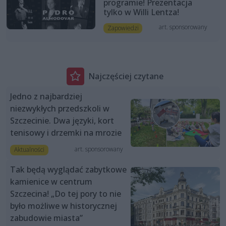
programie! Prezentacja
tylko w Willi Lentza!
art. sponsorowany
Zapowiedzi
Najczęściej czytane
Jedno z najbardziej
niezwykłych przedszkoli w
Szczecinie. Dwa języki, kort
tenisowy i drzemki na mrozie
art. sponsorowany
Aktualności
Tak będą wyglądać zabytkowe
kamienice w centrum
Szczecina! „Do tej pory to nie
było możliwe w historycznej
zabudowie miasta”