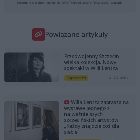
Formularz jest chroniony dzięki reCAPTCHA od Google:
Prywatność
|
Warunki
.
Powiązane artykuły
Przedwojenny Szczecin i
wielka kolekcja. Nowy
spektakl w Willi Lentza
3 lata temu
Zapowiedzi
Willa Lentza zaprasza na
wystawę jednego z
najważniejszych
szczecińskich artystów.
„Każdy znajdzie coś dla
siebie”