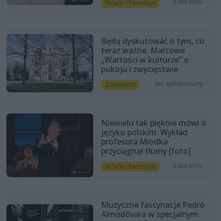
3 lata temu
Relacje i fotorelacje
Będą dyskutować o tym, co
teraz ważne. Marcowe
„Wartości w kulturze” o
pokoju i zwycięstwie
art. sponsorowany
Zapowiedzi
Niewielu tak pięknie mówi o
języku polskim. Wykład
profesora Miodka
przyciągnął tłumy [foto]
3 lata temu
Relacje i fotorelacje
Muzyczne fascynacje Pedro
Almodóvara w specjalnym