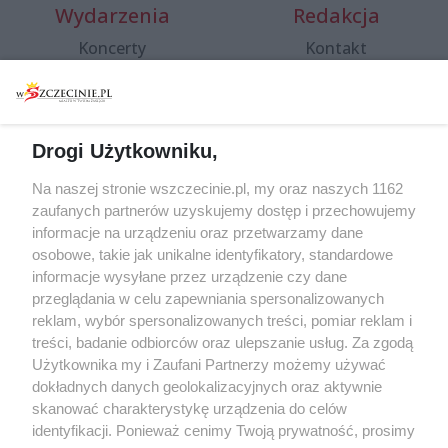
Wydarzenia
Redakcja
Koncerty
Kontakt
Warsztaty
Regulamin i polityka
prywatności
Spacery i oprowadzania
Reklama
Jarmarki, festyny, pchle
Drogi Użytkowniku,
targi
Redakcja
Wernisaże
Specjalny koncert z okazji
Na naszej stronie wszczecinie.pl, my oraz naszych 1162
20. urodzin portalu
zaufanych partnerów uzyskujemy dostęp i przechowujemy
Więcej
wSzczecinie.pl
informacje na urządzeniu oraz przetwarzamy dane
osobowe, takie jak unikalne identyfikatory, standardowe
Regulamin konkursów
informacje wysyłane przez urządzenie czy dane
śniadaniówka "Hej
przeglądania w celu zapewniania spersonalizowanych
Szczecin! Jest piątek!"
reklam, wybór spersonalizowanych treści, pomiar reklam i
treści, badanie odbiorców oraz ulepszanie usług. Za zgodą
Użytkownika my i Zaufani Partnerzy możemy używać
dokładnych danych geolokalizacyjnych oraz aktywnie
Partnerzy
skanować charakterystykę urządzenia do celów
Praca Szczecin
identyfikacji. Ponieważ cenimy Twoją prywatność, prosimy