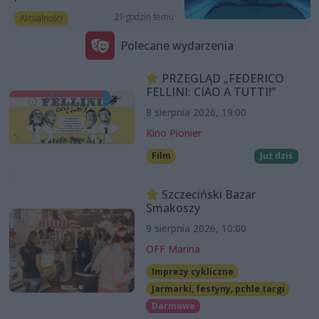
21 godzin temu
Aktualności
Polecane wydarzenia
PRZEGLĄD „FEDERICO
FELLINI: CIAO A TUTTI!”
8 sierpnia 2026, 19:00
Kino Pionier
Film
Już dziś
Szczeciński Bazar
Smakoszy
9 sierpnia 2026, 10:00
OFF Marina
Imprezy cykliczne
Jarmarki, festyny, pchle targi
Darmowe