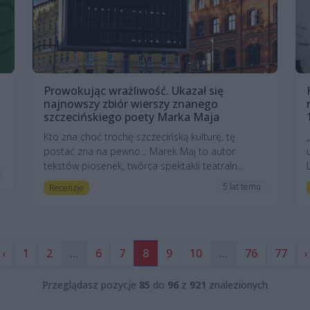
Prowokując wrażliwość. Ukazał się
najnowszy zbiór wierszy znanego
szczecińskiego poety Marka Maja
Kto zna choć trochę szczecińską kulturę, tę
postać zna na pewno... Marek Maj to autor
tekstów piosenek, twórca spektakli teatraln...
5 lat temu
Recenzje
‹
1
2
...
6
7
8
9
10
...
76
77
›
Przeglądasz pozycje
85
do
96
z
921
znalezionych