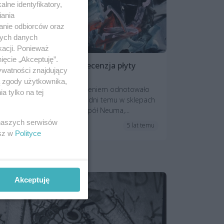
lne identyfikatory,
iania
anie odbiorców oraz
nych danych
kacji. Ponieważ
ięcie „Akceptuję”.
Muzyczna renowacja. Recenzja płyty
ywatności znajdujący
Neuma „Szkice”
ą zgody użytkownika,
Pewnie wiele osób ze zdziwieniem odnotowało
 tylko na tej
fakt pojawienia się kilka tygodni temu w sklepach
płytowych tego albumu. Zespół Neuma,...
 naszych serwisów
5 lat temu
Recenzje
esz w
Polityce
Akceptuję