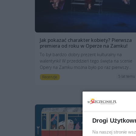
Jak pokazać charakter kobiety? Pierwsza
premiera od roku w Operze na Zamku!
To był bardzo dobry prezent kulturalny na
walentynki! W przeddzień tego święta na scenie
Opery na Zamku można było po raz pierwszy...
5 lat temu
Recenzje
Drogi Użytkow
Na naszej stronie ws