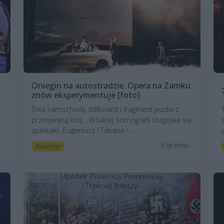
Oniegin na autostradzie. Opera na Zamku
znów eksperymentuje [foto]
Dwa samochody, billboard i fragment jezdni z
przerywaną linią... W takiej scenografii rozgrywa się
spektakl „Eugeniusz i Tatiana –...
5 lat temu
Recenzje