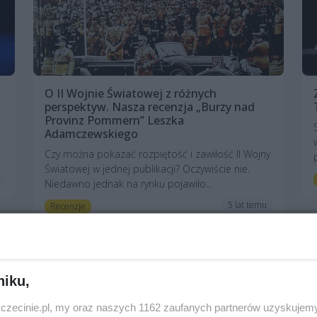
O II Wojnie Światowej z różnych
perspektyw. Nasza recenzja „Burzy nad
Provinz Pommern” Leszka
Adamczewskiego
Czy można pokazać rozpiętość i zawiłość II Wojny
Światowej w jednej publikacji? Oczywiście nie.
Niedawno jednak na rynku pojawiło...
5 lat temu
Recenzje
niku,
zczecinie.pl, my oraz naszych 1162 zaufanych partnerów uzyskujemy