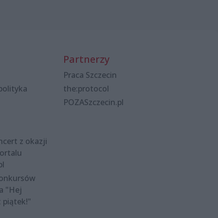
Partnerzy
Praca Szczecin
polityka
the:protocol
POZASzczecin.pl
cert z okazji
ortalu
pl
konkursów
a "Hej
t piątek!"