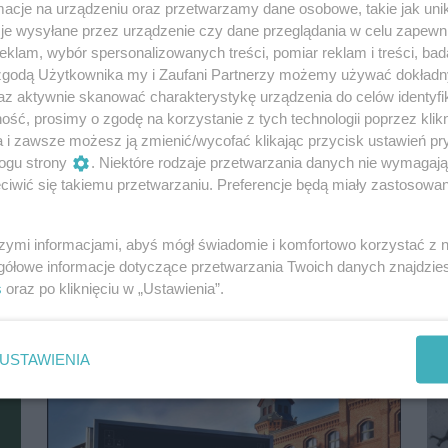
cje na urządzeniu oraz przetwarzamy dane osobowe, takie jak unika
je wysyłane przez urządzenie czy dane przeglądania w celu zapewn
klam, wybór spersonalizowanych treści, pomiar reklam i treści, bad
 zgodą Użytkownika my i Zaufani Partnerzy możemy używać dokład
az aktywnie skanować charakterystykę urządzenia do celów identyfi
ść, prosimy o zgodę na korzystanie z tych technologii poprzez klikn
Gdyby w Szczecinie miało dojść do
a i zawsze możesz ją zmienić/wycofać klikając przycisk ustawień pr
podłożenia bomby, co byłoby celem
ogu strony
. Niektóre rodzaje przetwarzania danych nie wymagaj
wybuchu? Herman w najnowszej książce
iwić się takiemu przetwarzaniu. Preferencje będą miały zastosowania
ma na to pomysł
Na szczecińskiej Łasztowni rozpoczynają się
prace przy odbudowie zniszczonych w czasie
szymi informacjami, abyś mógł świadomie i komfortowo korzystać z
wojny spichlerzy. Wszystko się komplikuje,...
gółowe informacje dotyczące przetwarzania Twoich danych znajdzi
s
oraz po kliknięciu w „Ustawienia”.
5 lat temu
Recenzje
USTAWIENIA