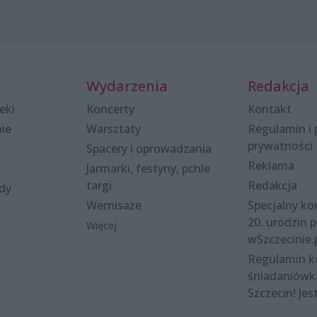
Wydarzenia
Redakcja
eki
Koncerty
Kontakt
nie
Warsztaty
Regulamin i 
prywatności
Spacery i oprowadzania
Reklama
Jarmarki, festyny, pchle
targi
Redakcja
ody
Wernisaże
Specjalny kon
20. urodzin p
Więcej
wSzczecinie.
Regulamin 
śniadaniówk
Szczecin! Jes