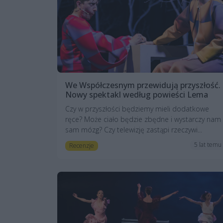
We Współczesnym przewidują przyszłość.
Nowy spektakl według powieści Lema
Czy w przyszłości będziemy mieli dodatkowe
ręce? Może ciało będzie zbędne i wystarczy nam
sam mózg? Czy telewizję zastąpi rzeczywi...
5 lat temu
Recenzje