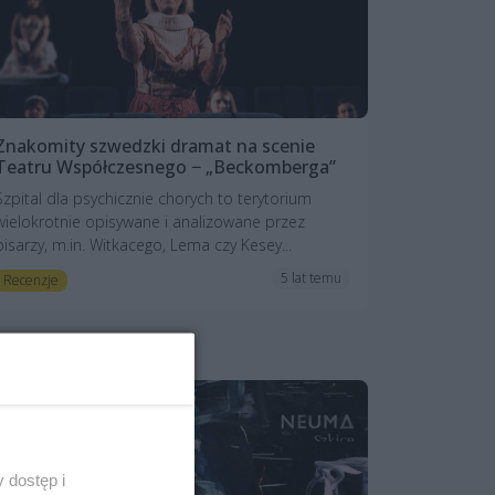
Znakomity szwedzki dramat na scenie
Teatru Współczesnego − „Beckomberga”
Szpital dla psychicznie chorych to terytorium
wielokrotnie opisywane i analizowane przez
pisarzy, m.in. Witkacego, Lema czy Kesey...
5 lat temu
Recenzje
 dostęp i