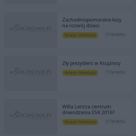
Zachodniopomorskie łoży
na rozwój dzieci
17 lat temu
Relacje i fotorelacje
Zły prezydent w Książnicy
17 lat temu
Relacje i fotorelacje
Willa Lentza centrum
dowodzenia ESK 2016?
17 lat temu
Relacje i fotorelacje