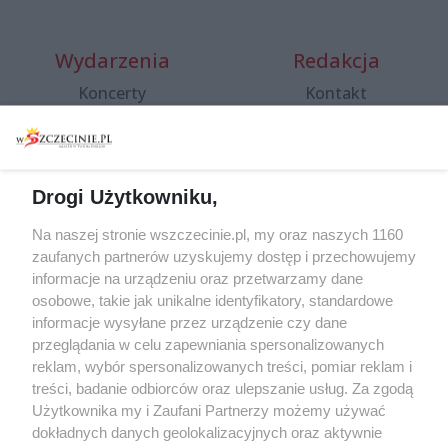
Wydarzenia
Redakcja
Koncerty
Kontakt
Warsztaty
Regulamin i polityka
prywatności
Spacery i oprowadzania
Reklama
Jarmarki, festyny, pchle
Drogi Użytkowniku,
targi
Redakcja
Wernisaże
Specjalny koncert z okazji
Na naszej stronie wszczecinie.pl, my oraz naszych 1160
20. urodzin portalu
zaufanych partnerów uzyskujemy dostęp i przechowujemy
Więcej
wSzczecinie.pl
informacje na urządzeniu oraz przetwarzamy dane
osobowe, takie jak unikalne identyfikatory, standardowe
Regulamin konkursów
informacje wysyłane przez urządzenie czy dane
śniadaniówka "Hej
przeglądania w celu zapewniania spersonalizowanych
Szczecin! Jest piątek!"
reklam, wybór spersonalizowanych treści, pomiar reklam i
treści, badanie odbiorców oraz ulepszanie usług. Za zgodą
Użytkownika my i Zaufani Partnerzy możemy używać
dokładnych danych geolokalizacyjnych oraz aktywnie
Partnerzy