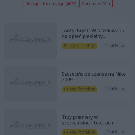
Relacje i fotorelacje
Recenzje
(4028)
(921)
„Antychryst” W oczekiwaniu
na ogień piekielny…
17 lat temu
Relacje i fotorelacje
Szczecińskie szanse na Nike
2009
17 lat temu
Relacje i fotorelacje
Trzy premiery w
szczecińskich teatrach
17 lat temu
Relacje i fotorelacje