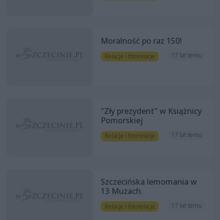
Moralność po raz 150!
17 lat temu
Relacje i fotorelacje
"Zły prezydent" w Książnicy
Pomorskiej
17 lat temu
Relacje i fotorelacje
Szczecińska lemomania w
13 Muzach.
17 lat temu
Relacje i fotorelacje