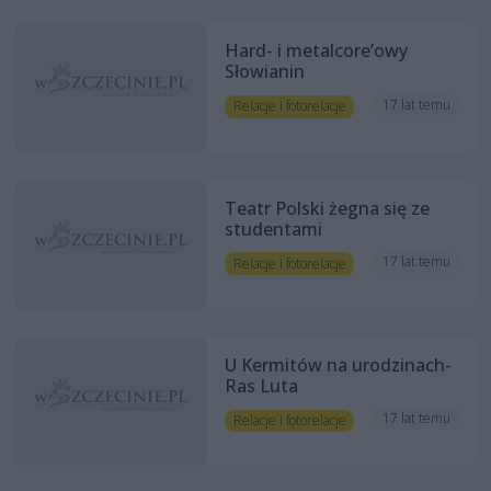
Hard- i metalcore’owy
Słowianin
17 lat temu
Relacje i fotorelacje
Teatr Polski żegna się ze
studentami
17 lat temu
Relacje i fotorelacje
U Kermitów na urodzinach-
Ras Luta
17 lat temu
Relacje i fotorelacje