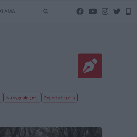
KLAMA
Na sygnale
Reportaże
)
(399)
(153)