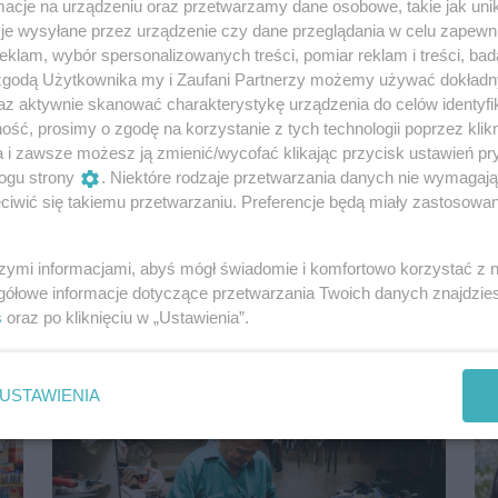
cje na urządzeniu oraz przetwarzamy dane osobowe, takie jak unika
je wysyłane przez urządzenie czy dane przeglądania w celu zapewn
klam, wybór spersonalizowanych treści, pomiar reklam i treści, bad
 zgodą Użytkownika my i Zaufani Partnerzy możemy używać dokład
az aktywnie skanować charakterystykę urządzenia do celów identyfi
ść, prosimy o zgodę na korzystanie z tych technologii poprzez klikn
a i zawsze możesz ją zmienić/wycofać klikając przycisk ustawień pr
ogu strony
. Niektóre rodzaje przetwarzania danych nie wymagaj
ż
Codziennie do urny „sfruwa” jeden motyl.
To reakcja na wojnę
iwić się takiemu przetwarzaniu. Preferencje będą miały zastosowania
W Witrynie Jadwigi stoi szklana skrzynia - urna,
którą zapełniają motyle zbudowane z pary uszu w
szymi informacjami, abyś mógł świadomie i komfortowo korzystać z
kolorach niebieskim i żółtym. Cod...
gółowe informacje dotyczące przetwarzania Twoich danych znajdzi
3 lata temu
s
oraz po kliknięciu w „Ustawienia”.
Reportaże
USTAWIENIA