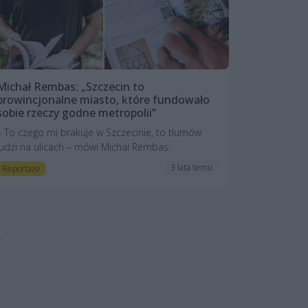
Michał Rembas: „Szczecin to
prowincjonalne miasto, które fundowało
sobie rzeczy godne metropolii”
– To czego mi brakuje w Szczecinie, to tłumów
ludzi na ulicach – mówi Michał Rembas.
3 lata temu
Reportaże