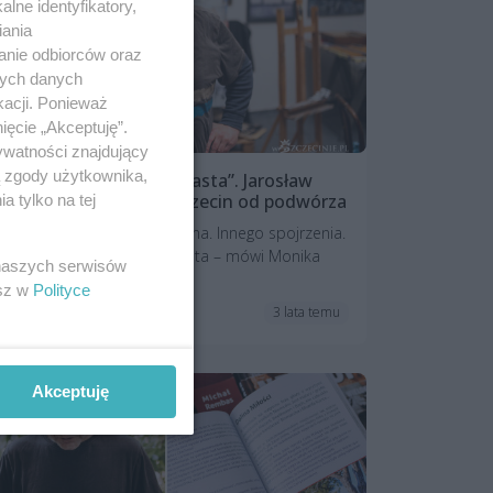
lne identyfikatory,
iania
anie odbiorców oraz
nych danych
kacji. Ponieważ
ięcie „Akceptuję”.
ywatności znajdujący
ą zgody użytkownika,
„Jestem człowiekiem miasta”. Jarosław
Eysymont patrzy na Szczecin od podwórza
 tylko na tej
Ja się od niego uczę Szczecina. Innego spojrzenia.
Zaglądania do wnętrza miasta – mówi Monika
 naszych serwisów
Krupowicz, kuratorka.
esz w
Polityce
3 lata temu
Reportaże
Akceptuję