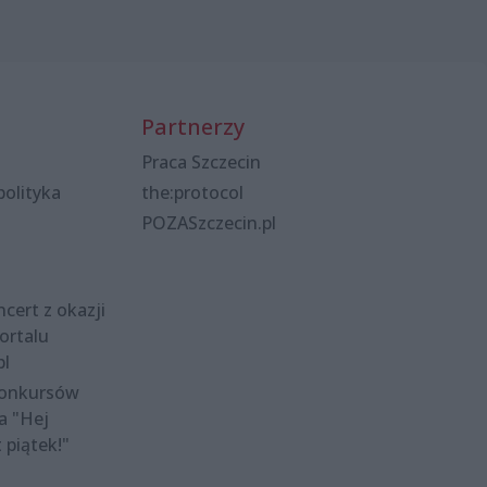
Partnerzy
Praca Szczecin
polityka
the:protocol
POZASzczecin.pl
cert z okazji
ortalu
pl
konkursów
a "Hej
t piątek!"