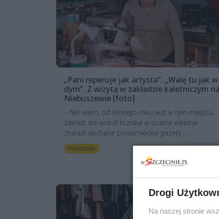
„Pani reperuje jak artysta”. „Walę tu jak w
dym”. Z wizytą w zakładzie kaletniczym n
Niebuszewie [foto]
– Nie wiem, od którego roku jest w tym miejscu
zakład, ale wokół licznika w ścianie elektryk
znalazł upchane poniemieckie gazety –...
3 lata temu
Reportaże
Drogi Użytkow
Na naszej stronie ws