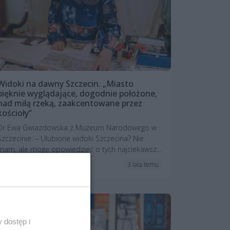
Widoki na dawny Szczecin. „Miasto
pięknie wyglądające, dogodnie położone,
nad miłą rzeką, zaakcentowane przez
kościoły”
Dr Ewa Gwiazdowska z Muzeum Narodowego w
Szczecinie: – Ulubione widoki Szczecina? Nie
mam, ale mogę opowiedzieć o tych najciekawsz...
3 lata temu
Reportaże
 dostęp i