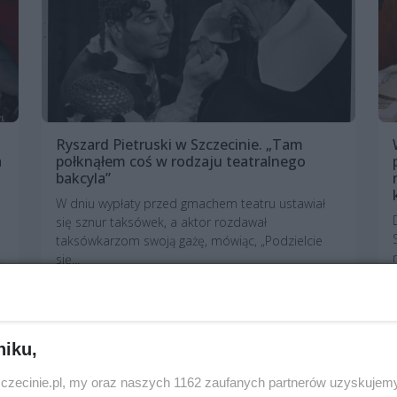
Ryszard Pietruski w Szczecinie. „Tam
a
połknąłem coś w rodzaju teatralnego
bakcyla”
W dniu wypłaty przed gmachem teatru ustawiał
się sznur taksówek, a aktor rozdawał
taksówkarzom swoją gażę, mówiąc, „Podzielcie
się...
3 lata temu
Reportaże
niku,
zczecinie.pl, my oraz naszych 1162 zaufanych partnerów uzyskujemy