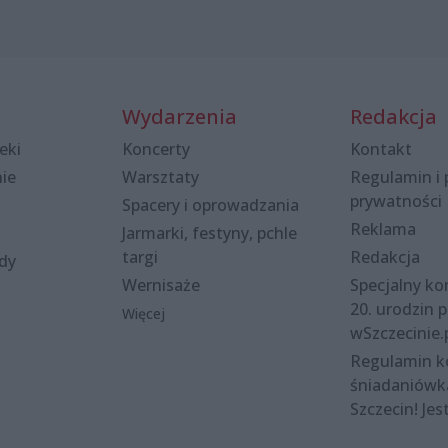
Wydarzenia
Redakcja
eki
Koncerty
Kontakt
nie
Warsztaty
Regulamin i 
prywatności
Spacery i oprowadzania
Reklama
Jarmarki, festyny, pchle
targi
Redakcja
ody
Wernisaże
Specjalny kon
20. urodzin p
Więcej
wSzczecinie.
Regulamin 
śniadaniówk
Szczecin! Jes