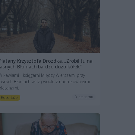
Platany Krzysztofa Drozdka. „Zrobił tu na
Jasnych Błoniach bardzo dużo kółek”
W kawiarni - księgarni Między Wierszami przy
Jasnych Błoniach wiszą woale z nadrukowanymi
platanami.
3 lata temu
Reportaże