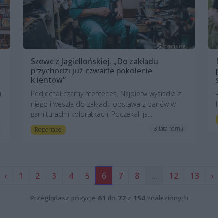
Szewc z Jagiellońskiej. „Do zakładu
przychodzi już czwarte pokolenie
klientów”
i
Podjechał czarny mercedes. Najpierw wysiadła z
niego i weszła do zakładu obstawa z panów w
garniturach i koloratkach. Poczekali ja...
3 lata temu
Reportaże
‹
1
2
3
4
5
6
7
8
...
12
13
›
Przeglądasz pozycje
61
do
72
z
154
znalezionych