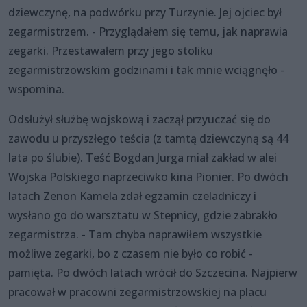
dziewczynę, na podwórku przy Turzynie. Jej ojciec był
zegarmistrzem. - Przyglądałem się temu, jak naprawia
zegarki. Przestawałem przy jego stoliku
zegarmistrzowskim godzinami i tak mnie wciągnęło -
wspomina.
Odsłużył służbę wojskową i zaczął przyuczać się do
zawodu u przyszłego teścia (z tamtą dziewczyną są 44
lata po ślubie). Teść Bogdan Jurga miał zakład w alei
Wojska Polskiego naprzeciwko kina Pionier. Po dwóch
latach Zenon Kamela zdał egzamin czeladniczy i
wysłano go do warsztatu w Stepnicy, gdzie zabrakło
zegarmistrza. - Tam chyba naprawiłem wszystkie
możliwe zegarki, bo z czasem nie było co robić -
pamięta. Po dwóch latach wrócił do Szczecina. Najpierw
pracował w pracowni zegarmistrzowskiej na placu