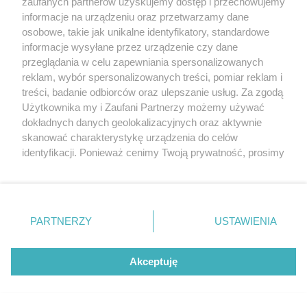
zaufanych partnerów uzyskujemy dostęp i przechowujemy
informacje na urządzeniu oraz przetwarzamy dane
osobowe, takie jak unikalne identyfikatory, standardowe
informacje wysyłane przez urządzenie czy dane
przeglądania w celu zapewniania spersonalizowanych
reklam, wybór spersonalizowanych treści, pomiar reklam i
treści, badanie odbiorców oraz ulepszanie usług. Za zgodą
Użytkownika my i Zaufani Partnerzy możemy używać
[23/29]
dokładnych danych geolokalizacyjnych oraz aktywnie
skanować charakterystykę urządzenia do celów
identyfikacji. Ponieważ cenimy Twoją prywatność, prosimy
o zgodę na korzystanie z tych technologii poprzez
kliknięcie „Akceptuję”. Zgoda jest dobrowolna i zawsze
możesz ją zmienić/wycofać klikając przycisk ustawień
prywatności znajdujący się w lewym dolnym rogu strony
PARTNERZY
USTAWIENIA
. Niektóre rodzaje przetwarzania danych nie wymagają
zgody użytkownika, ale masz prawo sprzeciwić się
takiemu przetwarzaniu. Preferencje będą miały
Akceptuję
zastosowania tylko na tej witrynie.
Zapoznaj się z poniższymi informacjami, abyś mógł