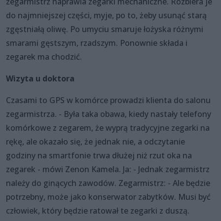
zegarmistrz naprawia zegarki mechaniczne. Rozbiera je
do najmniejszej części, myje, po to, żeby usunąć starą
zgęstniałą oliwę. Po umyciu smaruje łożyska różnymi
smarami gęstszym, rzadszym. Ponownie składa i
zegarek ma chodzić.
Wizyta u doktora
Czasami to GPS w komórce prowadzi klienta do salonu
zegarmistrza. - Była taka obawa, kiedy nastały telefony
komórkowe z zegarem, że wyprą tradycyjne zegarki na
rękę, ale okazało się, że jednak nie, a odczytanie
godziny na smartfonie trwa dłużej niż rzut oka na
zegarek - mówi Zenon Kamela. Ja: - Jednak zegarmistrz
należy do ginących zawodów. Zegarmistrz: - Ale będzie
potrzebny, może jako konserwator zabytków. Musi być
człowiek, który będzie ratował te zegarki z duszą.