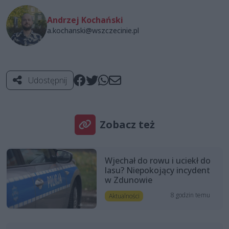
Andrzej Kochański
a.kochanski@wszczecinie.pl
Udostępnij
Zobacz też
Wjechał do rowu i uciekł do
lasu? Niepokojący incydent
w Zdunowie
8 godzin temu
Aktualności