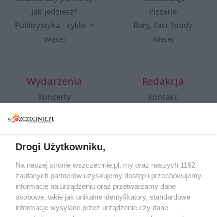
Jak jedziesz?
Pizzerie
Publicystyka - cykle
Bary, fast foody
Więcej
Więcej
Wydarzenia
Redakcja
Koncerty
Kontakt
Warsztaty
Regulamin i polityka
prywatności
Spacery i oprowadzania
Reklama
Jarmarki, festyny, pchle
Drogi Użytkowniku,
targi
Redakcja
Wernisaże
Specjalny koncert z okazji
Na naszej stronie wszczecinie.pl, my oraz naszych 1162
20. urodzin portalu
zaufanych partnerów uzyskujemy dostęp i przechowujemy
Więcej
wSzczecinie.pl
informacje na urządzeniu oraz przetwarzamy dane
osobowe, takie jak unikalne identyfikatory, standardowe
Regulamin konkursów
informacje wysyłane przez urządzenie czy dane
śniadaniówka "Hej