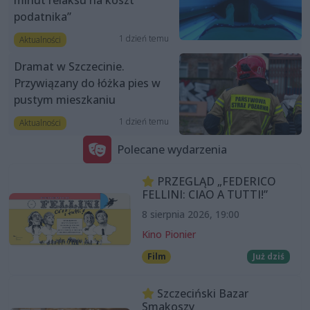
podatnika”
1 dzień temu
Aktualności
Dramat w Szczecinie.
Przywiązany do łóżka pies w
pustym mieszkaniu
1 dzień temu
Aktualności
Polecane wydarzenia
PRZEGLĄD „FEDERICO
FELLINI: CIAO A TUTTI!”
8 sierpnia 2026, 19:00
Kino Pionier
Film
Już dziś
Szczeciński Bazar
Smakoszy