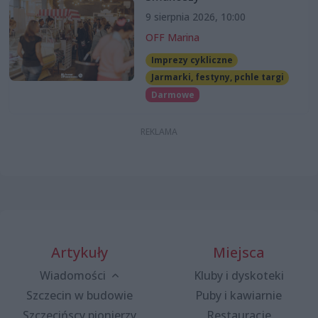
9 sierpnia 2026, 10:00
OFF Marina
Imprezy cykliczne
Jarmarki, festyny, pchle targi
Darmowe
Artykuły
Miejsca
Wiadomości
Kluby i dyskoteki
Szczecin w budowie
Puby i kawiarnie
Szczecińscy pionierzy
Restauracje