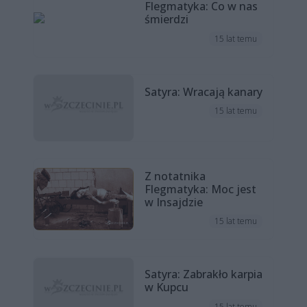
Flegmatyka: Co w nas
śmierdzi
15 lat temu
Satyra: Wracają kanary
15 lat temu
Z notatnika
Flegmatyka: Moc jest
w Insajdzie
15 lat temu
Satyra: Zabrakło karpia
w Kupcu
15 lat temu