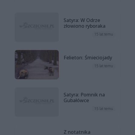
Satyra: W Odrze
złowiono ryboraka
15 lat temu
Felieton: Śmieciojady
15 lat temu
Satyra: Pomnik na
Gubałówce
15 lat temu
Z notatnika