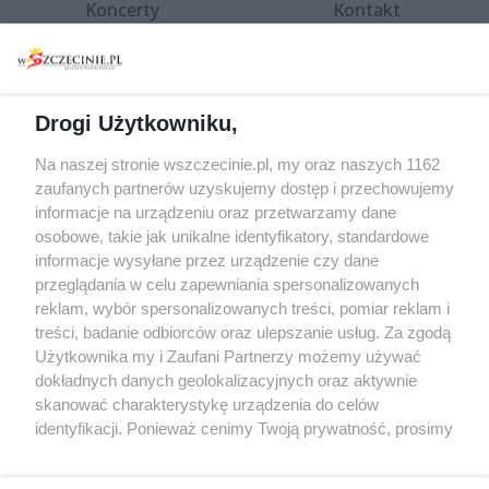
Koncerty
Kontakt
Warsztaty
Regulamin i polityka
prywatności
Spacery i oprowadzania
Reklama
Jarmarki, festyny, pchle
Drogi Użytkowniku,
targi
Redakcja
Wernisaże
Specjalny koncert z okazji
Na naszej stronie wszczecinie.pl, my oraz naszych 1162
20. urodzin portalu
zaufanych partnerów uzyskujemy dostęp i przechowujemy
Więcej
wSzczecinie.pl
informacje na urządzeniu oraz przetwarzamy dane
osobowe, takie jak unikalne identyfikatory, standardowe
Regulamin konkursów
informacje wysyłane przez urządzenie czy dane
śniadaniówka "Hej
przeglądania w celu zapewniania spersonalizowanych
Szczecin! Jest piątek!"
reklam, wybór spersonalizowanych treści, pomiar reklam i
treści, badanie odbiorców oraz ulepszanie usług. Za zgodą
Użytkownika my i Zaufani Partnerzy możemy używać
dokładnych danych geolokalizacyjnych oraz aktywnie
Partnerzy
skanować charakterystykę urządzenia do celów
Praca Szczecin
identyfikacji. Ponieważ cenimy Twoją prywatność, prosimy
o zgodę na korzystanie z tych technologii poprzez
the:protocol
kliknięcie „Akceptuję”. Zgoda jest dobrowolna i zawsze
POZASzczecin.pl