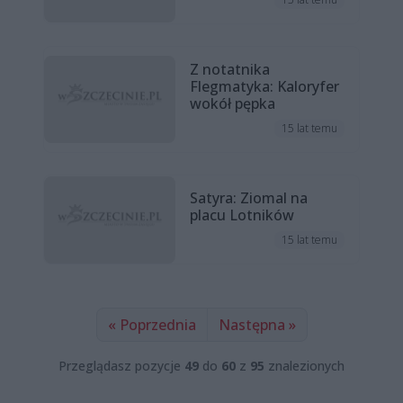
Z notatnika
Flegmatyka: Kaloryfer
wokół pępka
15 lat temu
Satyra: Ziomal na
placu Lotników
15 lat temu
« Poprzednia
Następna »
Przeglądasz pozycje
49
do
60
z
95
znalezionych