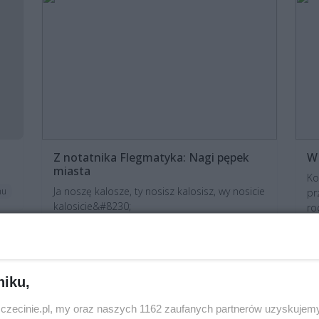
Z notatnika Flegmatyka: Nagi pępek
W 
miasta
Ko
Ja noszę kalosze, ty nosisz kalosisz, wy nosicie
mu
pr
kalosicie&#8230;
ro
ci
15 lat temu
A
niku,
zczecinie.pl, my oraz naszych 1162 zaufanych partnerów uzyskujemy