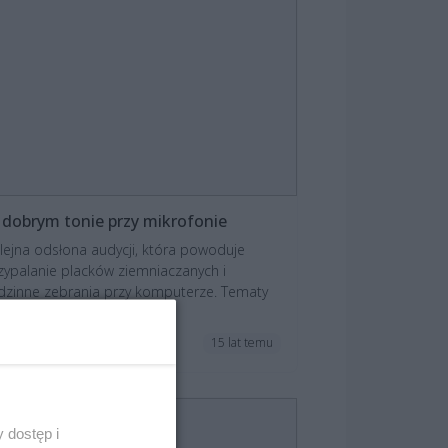
dobrym tonie przy mikrofonie
lejna odsłona audycji, która powoduje
zypalanie placków ziemniaczanych i
dzinne zebrania przy komputerze. Tematy
ekawe, a...
15 lat temu
ktualności
 dostęp i