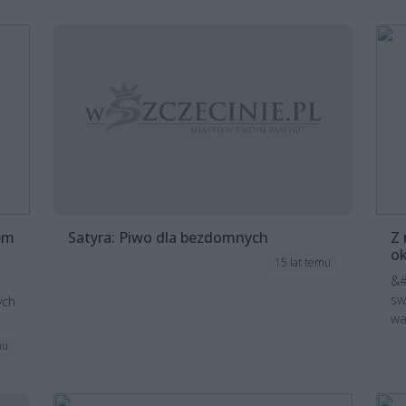
em
Satyra: Piwo dla bezdomnych
Z 
o
15 lat temu
&#
sw
ych
wa
mu