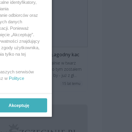
lne identyfikatory,
iania
anie odbiorców oraz
nych danych
kacji. Ponieważ
ięcie „Akceptuję”.
ywatności znajdujący
ą zgody użytkownika,
notatnika Flegmatyka: Łagodny kac
 tylko na tej
dopiero, gdy dostałem centralnie w twarz
zwiami od sklepu, a zaraz po tym zostałem
 naszych serwisów
zejechany przez rowerzystę, by - już z gł...
esz w
Polityce
15 lat temu
Akceptuję