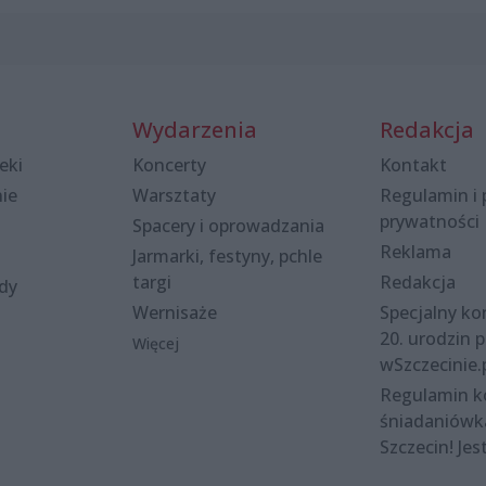
Wydarzenia
Redakcja
eki
Koncerty
Kontakt
nie
Warsztaty
Regulamin i 
prywatności
Spacery i oprowadzania
Reklama
Jarmarki, festyny, pchle
targi
Redakcja
ody
Wernisaże
Specjalny kon
20. urodzin p
Więcej
wSzczecinie.
Regulamin 
śniadaniówk
Szczecin! Jes