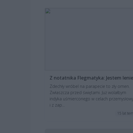
Z notatnika Flegmatyka: Jestem leni
Zdechły wróbel na parapecie to zły omen.
Zwłaszcza przed świętami. Już wolałbym
indyka uśmierconego w celach przemysłow
i z zap...
15 lat te