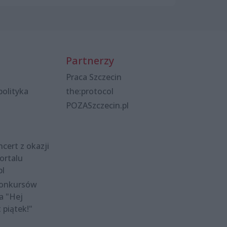
Partnerzy
Praca Szczecin
polityka
the:protocol
POZASzczecin.pl
cert z okazji
ortalu
pl
konkursów
a "Hej
t piątek!"