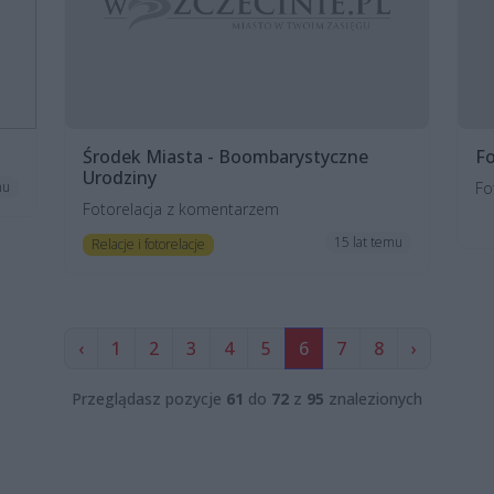
Środek Miasta - Boombarystyczne
Fo
Urodziny
Fo
mu
Fotorelacja z komentarzem
15 lat temu
Relacje i fotorelacje
‹
1
2
3
4
5
6
7
8
›
Przeglądasz pozycje
61
do
72
z
95
znalezionych