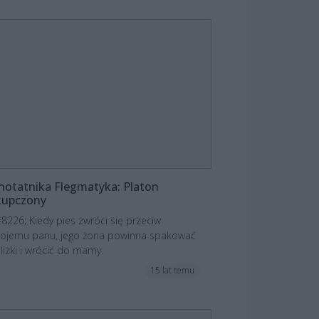
notatnika Flegmatyka: Platon
kupczony
8226; Kiedy pies zwróci się przeciw
ojemu panu, jego żona powinna spakować
lizki i wrócić do mamy.
15 lat temu