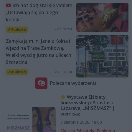
Ich hot dog stał się viralem.
„Ustawiają się po niego
kolejki”
2 dni temu
Aktualności
Zamykają m.in. Jana z Kolna i
wjazd na Trasę Zamkową.
Wielki wyścig jutro na ulicach
Szczecina
2 dni temu
Aktualności
Polecane wydarzenia
Wystawa Elżbiety
Śnieżewskiej i Anastasii
Lazarevej „MISZMASZ” |
wernisaż
7 sierpnia 2026, 18:00
Miejska Biblioteka Publiczna,