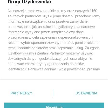
Drogi Użytkowniku,
targi
Redakcja
Wernisaże
Specjalny koncert z okazji
Na naszej stronie wszczecinie.pl, my oraz naszych 1160
20. urodzin portalu
zaufanych partnerów uzyskujemy dostęp i przechowujemy
Więcej
wSzczecinie.pl
informacje na urządzeniu oraz przetwarzamy dane
osobowe, takie jak unikalne identyfikatory, standardowe
Regulamin konkursów
informacje wysyłane przez urządzenie czy dane
śniadaniówka "Hej
przeglądania w celu zapewniania spersonalizowanych
Szczecin! Jest piątek!"
reklam, wybór spersonalizowanych treści, pomiar reklam i
treści, badanie odbiorców oraz ulepszanie usług. Za zgodą
Użytkownika my i Zaufani Partnerzy możemy używać
dokładnych danych geolokalizacyjnych oraz aktywnie
Partnerzy
skanować charakterystykę urządzenia do celów
Praca Szczecin
identyfikacji. Ponieważ cenimy Twoją prywatność, prosimy
o zgodę na korzystanie z tych technologii poprzez
the:protocol
kliknięcie „Akceptuję”. Zgoda jest dobrowolna i zawsze
POZASzczecin.pl
możesz ją zmienić/wycofać klikając przycisk ustawień
prywatności znajdujący się w lewym dolnym rogu strony
PARTNERZY
USTAWIENIA
. Niektóre rodzaje przetwarzania danych nie wymagają
zgody użytkownika, ale masz prawo sprzeciwić się
© 2026 wSzczecinie.pl
takiemu przetwarzaniu. Preferencje będą miały
Akceptuję