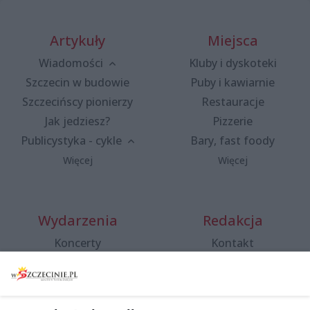
Artykuły
Miejsca
Wiadomości
Kluby i dyskoteki
Szczecin w budowie
Puby i kawiarnie
Szczecińscy pionierzy
Restauracje
Jak jedziesz?
Pizzerie
Publicystyka - cykle
Bary, fast foody
Więcej
Więcej
Wydarzenia
Redakcja
Koncerty
Kontakt
Warsztaty
Regulamin i polityka
prywatności
Spacery i oprowadzania
Reklama
Jarmarki, festyny, pchle