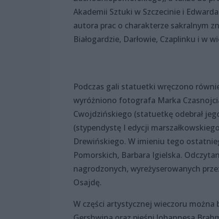
Akademii Sztuki w Szczecinie i Edwarda
autora prac o charakterze sakralnym zna
Białogardzie, Darłowie, Czaplinku i w
Podczas gali statuetki wręczono równi
wyróżniono fotografa Marka Czasnojcia
Cwojdzińskiego (statuetkę odebrał jeg
(stypendystę I edycji marszałkowskiego
Drewińskiego. W imieniu tego ostatnie
Pomorskich, Barbara Igielska. Odczyta
nagrodzonych, wyreżyserowanych przez
Osajdę.
W części artystycznej wieczoru można 
Gershwina oraz pieśni Johannesa Brahms