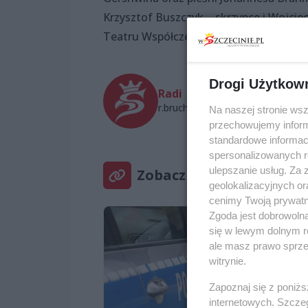
Krzysztof Buszczyk – skrzypce i Wojciec
Teatru Współczesnego w Szczecinie, 
Drogi Użytkow
Radi
r.bruch@wszczecinie.pl
Na naszej stronie ws
przechowujemy informa
standardowe informac
spersonalizowanych re
ulepszanie usług. Za
Zobacz też
geolokalizacyjnych or
cenimy Twoją prywatno
Zgoda jest dobrowoln
się w lewym dolnym r
ale masz prawo sprzec
witrynie.
Zapoznaj się z poniż
internetowych. Szcze