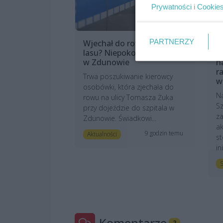
Prywatności
i
Cookie
PARTNERZY
Wjechał do rowu i uciekł do
M
lasu? Niepokojący incydent
l
w Zdunowie
n
r
Trwa poszukiwanie kierowcy
w
osobówki, która zjechała do
N
rowu na ulicy Tomasza Żuka
Sz
przy dojeździe do szpitala w
z
Zdunowie. Świadkowi...
ak
9 godzin temu
Aktualności
st
in
S
Komentarze
2