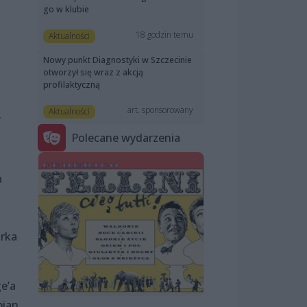
go w klubie
18 godzin temu
Aktualności
Nowy punkt Diagnostyki w Szczecinie
otworzył się wraz z akcją
profilaktyczną
art. sponsorowany
Aktualności
”
Polecane wydarzenia
a
arka
e’a
ian,