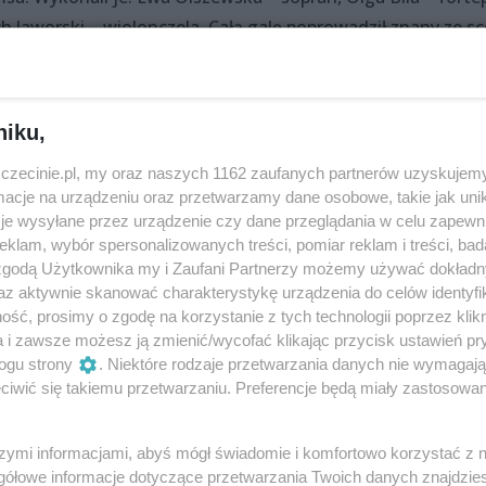
h Jaworski – wiolonczela. Całą galę poprowadził znany ze s
aktor Adam Kuzycz-Berezowski.
niku,
Udostępnij
zczecinie.pl, my oraz naszych 1162 zaufanych partnerów uzyskujemy
cje na urządzeniu oraz przetwarzamy dane osobowe, takie jak unika
je wysyłane przez urządzenie czy dane przeglądania w celu zapewn
klam, wybór spersonalizowanych treści, pomiar reklam i treści, bad
 zgodą Użytkownika my i Zaufani Partnerzy możemy używać dokład
az aktywnie skanować charakterystykę urządzenia do celów identyfi
ść, prosimy o zgodę na korzystanie z tych technologii poprzez klikn
a i zawsze możesz ją zmienić/wycofać klikając przycisk ustawień pr
ogu strony
. Niektóre rodzaje przetwarzania danych nie wymagaj
iwić się takiemu przetwarzaniu. Preferencje będą miały zastosowania
szymi informacjami, abyś mógł świadomie i komfortowo korzystać z
gółowe informacje dotyczące przetwarzania Twoich danych znajdzi