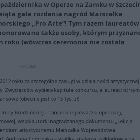
9 października w Operze na Zamku w Szczeci
esiąta gala rozdania nagród Marszałka
rskiego „Pro Arte”! Tym razem laureatów
uhonorowano także osoby, którym przyznan
m roku (wówczas ceremonia nie została
012 roku za szczególne zasługi w działalności artystycznej
y. Zwycięzców wybiera kapituła konkursu, a laureaci otrzy
ansowe (obecnie jest to 15 tys. zł).
 Ireny Brodzińskiej – tancerki i śpiewaczki operowej,
filmowej, współautorki nagradzanego dokumentu „Lekcja
stypendium artystycznemu Marszałka Województwa
f. Andrzeja Tomczaka – grafika, malarza, wykładowcy na