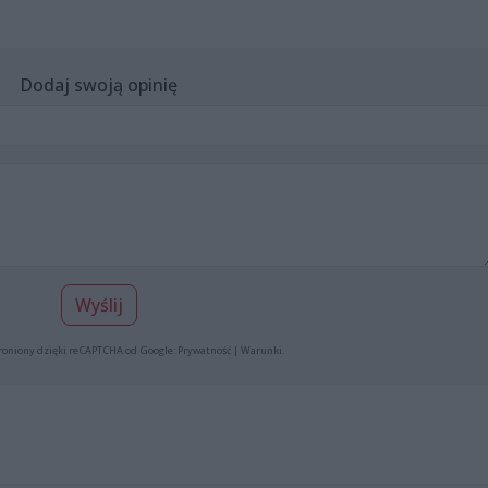
Dodaj swoją opinię
Wyślij
roniony dzięki reCAPTCHA od Google:
Prywatność
|
Warunki
.