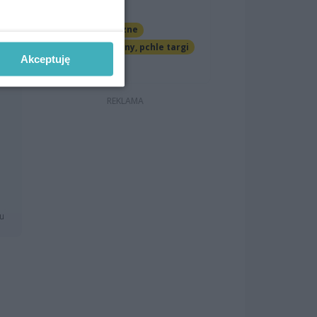
OFF Marina
Imprezy cykliczne
Jarmarki, festyny, pchle targi
Akceptuję
o
Darmowe
mu