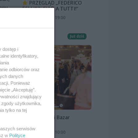
PRZEGLĄD „FEDERICO
ceny
FELLINI: CIAO A TUTTI!”
8 sierpnia 2026, 19:00
Kino Pionier
Film
Już dziś
 dostęp i
lne identyfikatory,
iania
anie odbiorców oraz
nych danych
kacji. Ponieważ
ięcie „Akceptuję”.
ywatności znajdujący
ą zgody użytkownika,
 tylko na tej
Szczeciński Bazar
Smakoszy
 naszych serwisów
9 sierpnia 2026, 10:00
esz w
Polityce