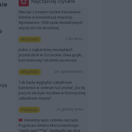
Najczęściej czytane
nie
Miesiąc z nowym system kasowania
biletów w komunikacji miejskiej.
Wystawiono 1300 opłat dodatkowych
więcej niż rok wcześniej
o
2 dni temu
Aktualności
Jedno z najbardziej niezwykłych
przedszkoli w Szczecinie. Dwa języki,
kort tenisowy i drzemki na mrozie
art. sponsorowany
Aktualności
Tak będą wyglądać zabytkowe
mują
kamienice w centrum Szczecina! „Do tej
pory to nie było możliwe w historycznej
zabudowie miasta”
22 godziny temu
Inwestycje
Haniebny wpis członka zarządu
Pogoni po śmierci Morozowskiego:
“niech spie***la”. Haditaghi nie chce