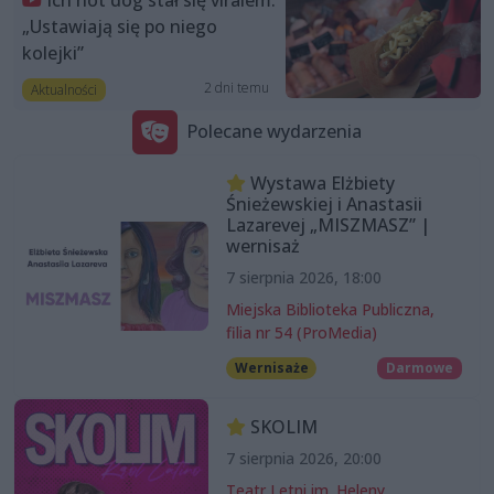
„Ustawiają się po niego
kolejki”
2 dni temu
Aktualności
Polecane wydarzenia
Wystawa Elżbiety
Śnieżewskiej i Anastasii
Lazarevej „MISZMASZ” |
wernisaż
7 sierpnia 2026, 18:00
Miejska Biblioteka Publiczna,
filia nr 54 (ProMedia)
Wernisaże
Darmowe
SKOLIM
7 sierpnia 2026, 20:00
Teatr Letni im. Heleny