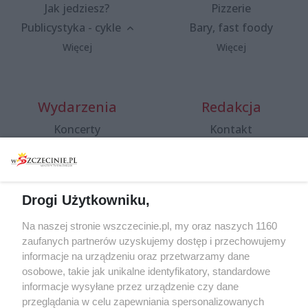
Jak jedziesz?
Pizzerie
Publicystyka - cykle
Bary, fast foody
Więcej
Więcej
Wydarzenia
Redakcja
Koncerty
Kontakt
Warsztaty
Regulamin i polityka
prywatności
Spacery i oprowadzania
Reklama
Jarmarki, festyny, pchle
Drogi Użytkowniku,
targi
Redakcja
Wernisaże
Specjalny koncert z okazji
Na naszej stronie wszczecinie.pl, my oraz naszych 1160
20. urodzin portalu
zaufanych partnerów uzyskujemy dostęp i przechowujemy
Więcej
wSzczecinie.pl
informacje na urządzeniu oraz przetwarzamy dane
osobowe, takie jak unikalne identyfikatory, standardowe
Regulamin konkursów
informacje wysyłane przez urządzenie czy dane
śniadaniówka "Hej
przeglądania w celu zapewniania spersonalizowanych