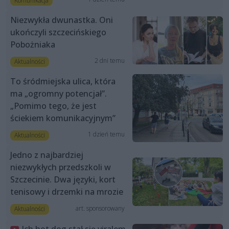
Komunikacja
Niezwykła dwunastka. Oni
ukończyli szczecińskiego
Pobożniaka
2 dni temu
Aktualności
To śródmiejska ulica, która
ma „ogromny potencjał”.
„Pomimo tego, że jest
ściekiem komunikacyjnym”
1 dzień temu
Aktualności
Jedno z najbardziej
niezwykłych przedszkoli w
Szczecinie. Dwa języki, kort
tenisowy i drzemki na mrozie
art. sponsorowany
Aktualności
Ich hot dog stał się viralem.