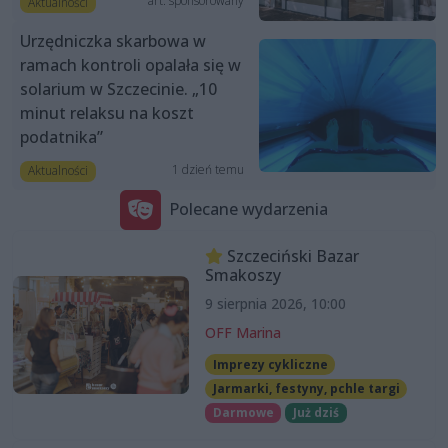
art. sponsorowany
Aktualności
Urzędniczka skarbowa w
ramach kontroli opalała się w
solarium w Szczecinie. „10
minut relaksu na koszt
podatnika”
1 dzień temu
Aktualności
Polecane wydarzenia
Szczeciński Bazar
Smakoszy
9 sierpnia 2026, 10:00
OFF Marina
Imprezy cykliczne
Jarmarki, festyny, pchle targi
Darmowe
Już dziś