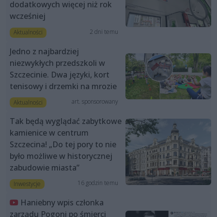
dodatkowych więcej niż rok
wcześniej
2 dni temu
Aktualności
Jedno z najbardziej
niezwykłych przedszkoli w
Szczecinie. Dwa języki, kort
tenisowy i drzemki na mrozie
art. sponsorowany
Aktualności
Tak będą wyglądać zabytkowe
kamienice w centrum
Szczecina! „Do tej pory to nie
było możliwe w historycznej
zabudowie miasta”
16 godzin temu
Inwestycje
Haniebny wpis członka
zarządu Pogoni po śmierci