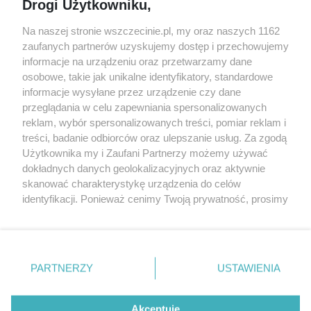
Drogi Użytkowniku,
targi
Redakcja
Wernisaże
Specjalny koncert z okazji
Na naszej stronie wszczecinie.pl, my oraz naszych 1162
20. urodzin portalu
zaufanych partnerów uzyskujemy dostęp i przechowujemy
Więcej
wSzczecinie.pl
informacje na urządzeniu oraz przetwarzamy dane
osobowe, takie jak unikalne identyfikatory, standardowe
Regulamin konkursów
informacje wysyłane przez urządzenie czy dane
śniadaniówka "Hej
przeglądania w celu zapewniania spersonalizowanych
Szczecin! Jest piątek!"
reklam, wybór spersonalizowanych treści, pomiar reklam i
treści, badanie odbiorców oraz ulepszanie usług. Za zgodą
Użytkownika my i Zaufani Partnerzy możemy używać
dokładnych danych geolokalizacyjnych oraz aktywnie
Partnerzy
skanować charakterystykę urządzenia do celów
Praca Szczecin
identyfikacji. Ponieważ cenimy Twoją prywatność, prosimy
o zgodę na korzystanie z tych technologii poprzez
the:protocol
kliknięcie „Akceptuję”. Zgoda jest dobrowolna i zawsze
POZASzczecin.pl
możesz ją zmienić/wycofać klikając przycisk ustawień
prywatności znajdujący się w lewym dolnym rogu strony
PARTNERZY
USTAWIENIA
. Niektóre rodzaje przetwarzania danych nie wymagają
zgody użytkownika, ale masz prawo sprzeciwić się
© 2026 wSzczecinie.pl
takiemu przetwarzaniu. Preferencje będą miały
Akceptuję