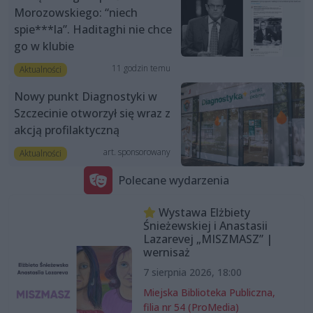
Morozowskiego: “niech
spie***la”. Haditaghi nie chce
go w klubie
11 godzin temu
Aktualności
Nowy punkt Diagnostyki w
Szczecinie otworzył się wraz z
akcją profilaktyczną
art. sponsorowany
Aktualności
Polecane wydarzenia
Wystawa Elżbiety
Śnieżewskiej i Anastasii
Lazarevej „MISZMASZ” |
wernisaż
7 sierpnia 2026, 18:00
Miejska Biblioteka Publiczna,
filia nr 54 (ProMedia)