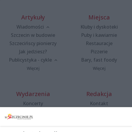
Artykuły
Miejsca
Wiadomości
Kluby i dyskoteki
Szczecin w budowie
Puby i kawiarnie
Szczecińscy pionierzy
Restauracje
Jak jedziesz?
Pizzerie
Publicystyka - cykle
Bary, fast foody
Więcej
Więcej
Wydarzenia
Redakcja
Koncerty
Kontakt
Warsztaty
Regulamin i polityka
prywatności
Spacery i oprowadzania
Reklama
Jarmarki, festyny, pchle