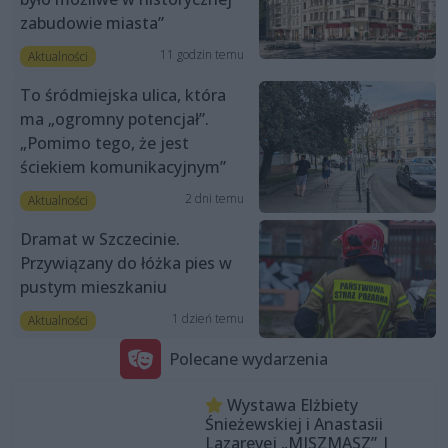
zabudowie miasta”
11 godzin temu
Aktualności
To śródmiejska ulica, która
ma „ogromny potencjał”.
„Pomimo tego, że jest
ściekiem komunikacyjnym”
2 dni temu
Aktualności
Dramat w Szczecinie.
Przywiązany do łóżka pies w
pustym mieszkaniu
1 dzień temu
Aktualności
Polecane wydarzenia
Wystawa Elżbiety
Śnieżewskiej i Anastasii
Lazarevej „MISZMASZ” |