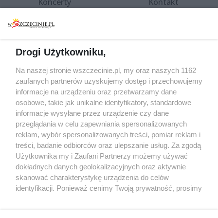
Koncerty
Kontakt
Warsztaty
Regulamin i polityka
prywatności
Spacery i oprowadzania
Reklama
Jarmarki, festyny, pchle
Drogi Użytkowniku,
targi
Redakcja
Wernisaże
Specjalny koncert z okazji
Na naszej stronie wszczecinie.pl, my oraz naszych 1162
20. urodzin portalu
zaufanych partnerów uzyskujemy dostęp i przechowujemy
Więcej
wSzczecinie.pl
informacje na urządzeniu oraz przetwarzamy dane
osobowe, takie jak unikalne identyfikatory, standardowe
Regulamin konkursów
informacje wysyłane przez urządzenie czy dane
śniadaniówka "Hej
przeglądania w celu zapewniania spersonalizowanych
Szczecin! Jest piątek!"
reklam, wybór spersonalizowanych treści, pomiar reklam i
treści, badanie odbiorców oraz ulepszanie usług. Za zgodą
Użytkownika my i Zaufani Partnerzy możemy używać
dokładnych danych geolokalizacyjnych oraz aktywnie
Partnerzy
skanować charakterystykę urządzenia do celów
Praca Szczecin
identyfikacji. Ponieważ cenimy Twoją prywatność, prosimy
o zgodę na korzystanie z tych technologii poprzez
the:protocol
kliknięcie „Akceptuję”. Zgoda jest dobrowolna i zawsze
POZASzczecin.pl