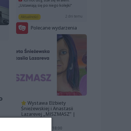
Ich hot dog stał się viralem.
„Ustawiają się po niego kolejki”
2 dni temu
Aktualności
Polecane wydarzenia
o
Wystawa Elżbiety
Śnieżewskiej i Anastasii
Lazarevej „MISZMASZ” |
wernisaż
7 sierpnia 2026, 18:00