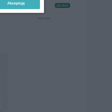
Akceptuję
Koncerty
Już dziś