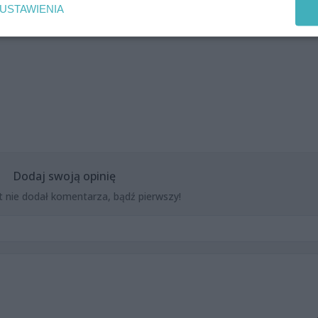
USTAWIENIA
Dodaj swoją opinię
t nie dodał komentarza, bądź pierwszy!