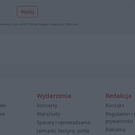
Wyślij
roniony dzięki reCAPTCHA od Google:
Prywatność
|
Warunki
.
Wydarzenia
Redakcja
eki
Koncerty
Kontakt
nie
Warsztaty
Regulamin i 
prywatności
Spacery i oprowadzania
Reklama
Jarmarki, festyny, pchle