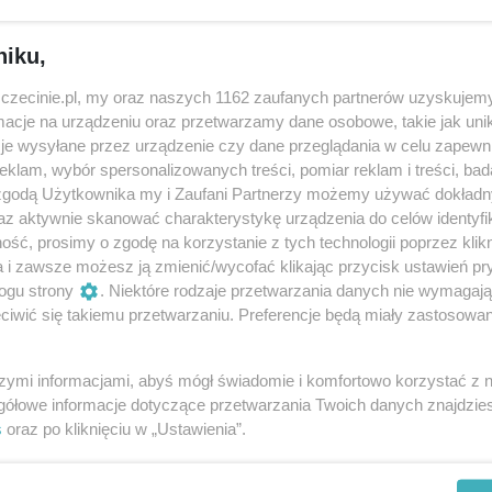
 cyklu biografii znanych nieżyjących artystów polskiej sce
 polskiej piosenki tym razem nasi widzowie usłyszą aranża
niku,
skie Muzy oraz zaproszonych gościnnie artystów:
zczecinie.pl, my oraz naszych 1162 zaufanych partnerów uzyskujemy
cje na urządzeniu oraz przetwarzamy dane osobowe, takie jak unika
a
je wysyłane przez urządzenie czy dane przeglądania w celu zapewn
klam, wybór spersonalizowanych treści, pomiar reklam i treści, bad
 zgodą Użytkownika my i Zaufani Partnerzy możemy używać dokład
az aktywnie skanować charakterystykę urządzenia do celów identyfi
ść, prosimy o zgodę na korzystanie z tych technologii poprzez klikn
a i zawsze możesz ją zmienić/wycofać klikając przycisk ustawień pr
ogu strony
. Niektóre rodzaje przetwarzania danych nie wymagaj
iwić się takiemu przetwarzaniu. Preferencje będą miały zastosowania
Borowiec
Nowak
szymi informacjami, abyś mógł świadomie i komfortowo korzystać z
gółowe informacje dotyczące przetwarzania Twoich danych znajdzi
s
oraz po kliknięciu w „Ustawienia”.
mat.pl/bilety/krzysztof-krawczyk-opowiesc-biograficzna-