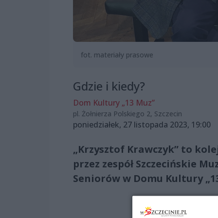
fot. materiały prasowe
Gdzie i kiedy?
Dom Kultury „13 Muz”
pl. Żołnierza Polskiego 2, Szczecin
poniedziałek, 27 listopada 2023, 19:00
„Krzysztof Krawczyk” to kol
przez zespół Szczecińskie Mu
Seniorów w Domu Kultury „13