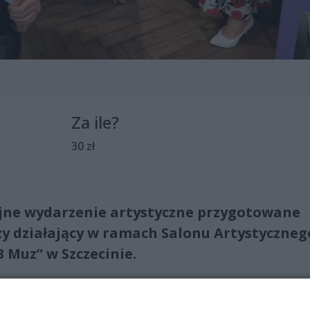
Za ile?
30 zł
ejne wydarzenie artystyczne przygotowane
zy działający w ramach Salonu Artystyczneg
 Muz” w Szczecinie.