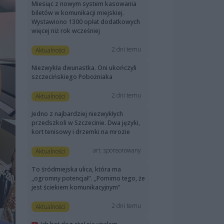
Miesiąc z nowym system kasowania
biletów w komunikacji miejskiej.
Wystawiono 1300 opłat dodatkowych
więcej niż rok wcześniej
2 dni temu
Aktualności
Niezwykła dwunastka. Oni ukończyli
szczecińskiego Pobożniaka
2 dni temu
Aktualności
Jedno z najbardziej niezwykłych
przedszkoli w Szczecinie. Dwa języki,
kort tenisowy i drzemki na mrozie
art. sponsorowany
Aktualności
To śródmiejska ulica, która ma
„ogromny potencjał”. „Pomimo tego, że
jest ściekiem komunikacyjnym”
2 dni temu
Aktualności