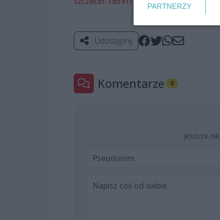
szczecin-18591/
PARTNERZY
Udostępnij
Komentarze
0
Jeszcze nik