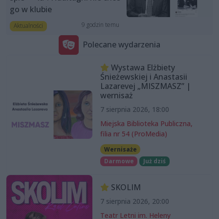
go w klubie
9 godzin temu
Aktualności
Polecane wydarzenia
Wystawa Elżbiety
Śnieżewskiej i Anastasii
Lazarevej „MISZMASZ” |
wernisaż
7 sierpnia 2026, 18:00
Miejska Biblioteka Publiczna,
filia nr 54 (ProMedia)
Wernisaże
Darmowe
Już dziś
SKOLIM
7 sierpnia 2026, 20:00
Teatr Letni im. Heleny