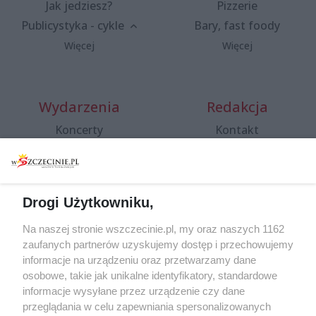
Jak jedziesz?
Pizzerie
Publicystyka - cykle
Bary, fast foody
Więcej
Więcej
Wydarzenia
Redakcja
Koncerty
Kontakt
Warsztaty
Regulamin i polityka
prywatności
Spacery i oprowadzania
Reklama
Jarmarki, festyny, pchle
Drogi Użytkowniku,
targi
Redakcja
Wernisaże
Specjalny koncert z okazji
Na naszej stronie wszczecinie.pl, my oraz naszych 1162
20. urodzin portalu
zaufanych partnerów uzyskujemy dostęp i przechowujemy
Więcej
wSzczecinie.pl
informacje na urządzeniu oraz przetwarzamy dane
osobowe, takie jak unikalne identyfikatory, standardowe
Regulamin konkursów
informacje wysyłane przez urządzenie czy dane
śniadaniówka "Hej
przeglądania w celu zapewniania spersonalizowanych
Szczecin! Jest piątek!"