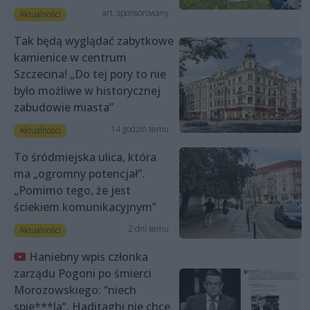
art. sponsorowany
Aktualności
Tak będą wyglądać zabytkowe
kamienice w centrum
Szczecina! „Do tej pory to nie
było możliwe w historycznej
zabudowie miasta”
14 godzin temu
Aktualności
To śródmiejska ulica, która
ma „ogromny potencjał”.
„Pomimo tego, że jest
ściekiem komunikacyjnym”
2 dni temu
Aktualności
Haniebny wpis członka
zarządu Pogoni po śmierci
Morozowskiego: “niech
spie***la”. Haditaghi nie chce