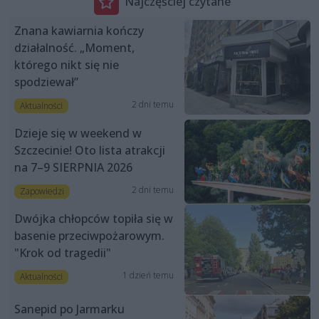
Najczęściej czytane
Znana kawiarnia kończy
działalność. „Moment,
którego nikt się nie
spodziewał”
2 dni temu
Aktualności
Dzieje się w weekend w
Szczecinie! Oto lista atrakcji
na 7–9 SIERPNIA 2026
2 dni temu
Zapowiedzi
Dwójka chłopców topiła się w
basenie przeciwpożarowym.
"Krok od tragedii"
1 dzień temu
Aktualności
Sanepid po Jarmarku